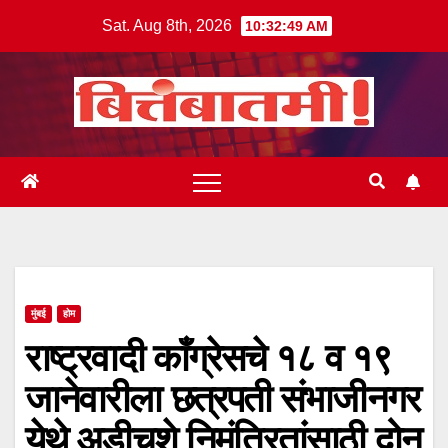
Skip
Sat. Aug 8th, 2026
10:32:49 AM
to
content
मुंबई
होम
राष्ट्रवादी काँग्रेसचे १८ व १९
जानेवारीला छत्रपती संभाजीनगर
येथे अडीचशे निमंत्रितांसाठी दोन