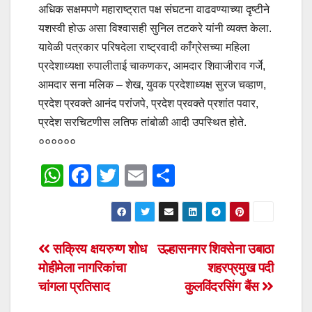
अधिक सक्षमपणे महाराष्ट्रात पक्ष संघटना वाढवण्याच्या दृष्टीने
यशस्वी होऊ असा विश्वासही सुनिल तटकरे यांनी व्यक्त केला.
यावेळी पत्रकार परिषदेला राष्ट्रवादी काँग्रेसच्या महिला
प्रदेशाध्यक्षा रुपालीताई चाकणकर, आमदार शिवाजीराव गर्जे,
आमदार सना मलिक – शेख, युवक प्रदेशाध्यक्ष सुरज चव्हाण,
प्रदेश प्रवक्ते आनंद परांजपे, प्रदेश प्रवक्ते प्रशांत पवार,
प्रदेश सरचिटणीस लतिफ तांबोळी आदी उपस्थित होते.
००००००
W
F
T
E
S
h
a
wi
m
h
at
c
tt
ail
ar
s
e
er
e
Post
सक्रिय क्षयरुग्ण शोध
उल्हासनगर शिवसेना उबाठा
A
b
मोहीमेला नागरिकांचा
शहरप्रमुख पदी
navigation
p
o
चांगला प्रतिसाद
कुलविंदरसिंग बैंस
p
o