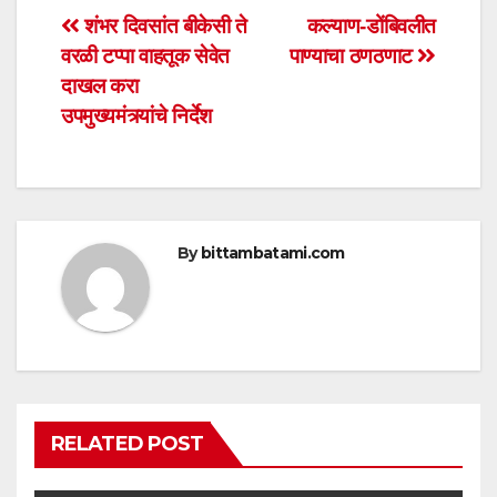
s
e
er
e
Post
शंभर दिवसांत बीकेसी ते
कल्याण-डोंबिवलीत
A
b
वरळी टप्पा वाहतूक सेवेत
पाण्याचा ठणठणाट
navigation
p
o
दाखल करा
p
o
उपमुख्यमंत्र्यांचे निर्देश
k
By
bittambatami.com
RELATED POST