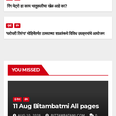
रिंग मेट्रो हा काय भातुकलीचा खेळ आहे का?
मुंबई
होम
‘घरोघरी तिरंगा’ मोहिमेंतर्गत ठामपाच्या शाळांमध्ये विविध उपक्रमांचे आयोजन
YOU MISSED
ई-पेपर
होम
11 Aug Bitambatmi All pages
AUG 10, 2026
BITTAMBATAMI.COM
0