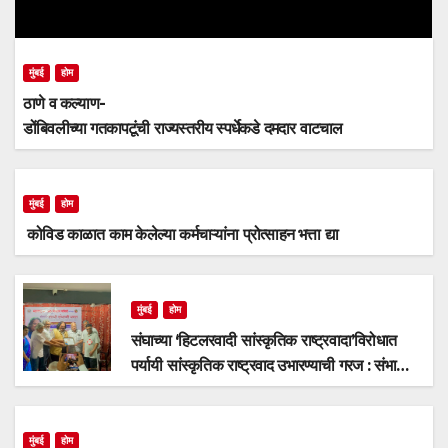
मुंबई
होम
ठाणे व कल्याण-
डोंबिवलीच्या गतकापटूंची राज्यस्तरीय स्पर्धेकडे दमदार वाटचाल
मुंबई
होम
कोविड काळात काम केलेल्या कर्मचाऱ्यांना प्रोत्साहन भत्ता द्या
मुंबई
होम
संघाच्या ‘हिटलरवादी सांस्कृतिक राष्ट्रवादा’विरोधात
पर्यायी सांस्कृतिक राष्ट्रवाद उभारण्याची गरज : संभाजी
भगत
मुंबई
होम