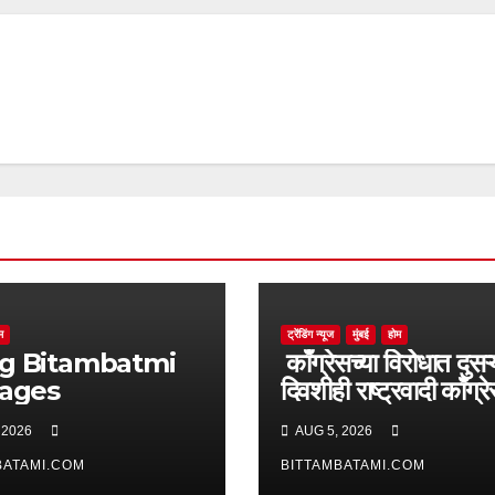
म
ट्रेंडिंग न्यूज
मुंबई
होम
batmi
काँग्रेसच्या विरोधात दुसऱ्
pages
दिवशीही राष्ट्रवादी काँग्र
आक्रमक
 2026
AUG 5, 2026
BATAMI.COM
BITTAMBATAMI.COM