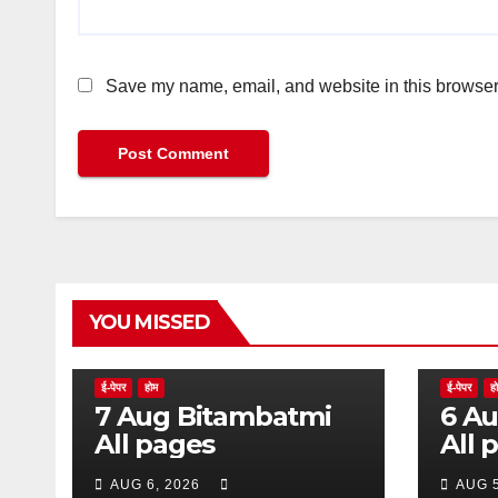
Save my name, email, and website in this browser 
YOU MISSED
ई-पेपर
होम
ई-पेपर
ह
7 Aug Bitambatmi
6 Aug Bitam
All pages
All 
AUG 6, 2026
AUG 5