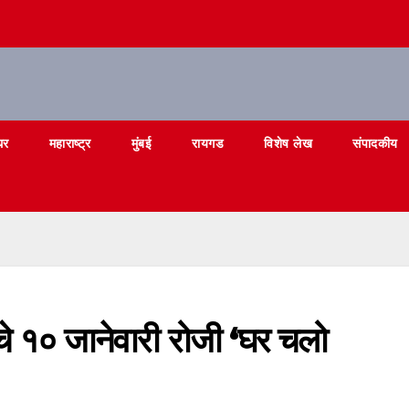
घर
महाराष्ट्र
मुंबई
रायगड
विशेष लेख
संपादकीय
े १० जानेवारी रोजी ‘घर चलो