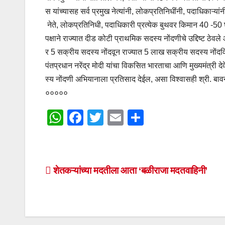
स यांच्यासह सर्व प्रमुख नेत्यांनी, लोकप्रतिनिधींनी, पदाधिकाऱ्
नेते, लोकप्रतिनिधी, पदाधिकारी प्रत्येक बुथवर किमान 40 -5
पक्षाने राज्यात दीड कोटी प्राथमिक सदस्य नोंदणीचे उद्दिष्ट ठे
र 5 सक्रीय सदस्य नोंदवून राज्यात 5 लाख सक्रीय सदस्य नोंदवि
पंतप्रधान नरेंद्र मोदी यांचा विकसित भारताचा आणि मुख्यमंत्री द
स्य नोंदणी अभियानाला प्रतिसाद देईल, असा विश्वासही श्री. बावनक
०००००
W
F
T
E
S
h
a
wi
m
h
at
c
tt
ail
ar
s
e
er
e
Post
शेतकऱ्यांच्या मदतीला आता ‘बळीराजा मदतवाहिनी’
A
b
navigation
p
o
p
o