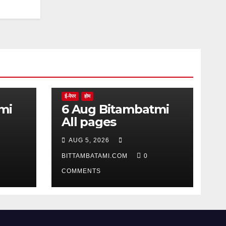
ई-पेपर
होम
6 Aug Bitambatmi
All pages
AUG 5, 2026
BITTAMBATAMI.COM
0
COMMENTS