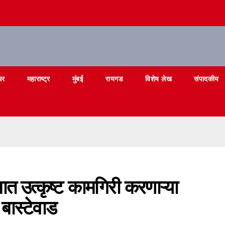
घर
महाराष्ट्र
मुंबई
रायगड
विशेष लेख
संपादकीय
ात उत्कृष्ट कामगिरी करणाऱ्या
 बास्टेवाड