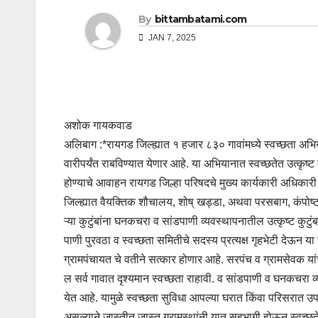
By
bittambatami.com
JAN 7, 2025
अशोक गायकवाड
अलिबाग :*रायगड जिल्ह्यात १ हजार ८३० गावांमध्ये स्वच्छता अभ
वारीपर्यंत राबविण्यात येणार आहे. या अभियानात स्वच्छतेत उत्कृ
होण्याचे आवाहन रायगड जिल्हा परिषदचे मुख्य कार्यकारी अधिकारी 
जिल्ह्यात वैयक्तिक शौचालय, शोष् खड्डा, अथवा परसबाग, कंपोष्
ऱ्या कुटुंबांना घनकचरा व सांडपाणी व्यवस्थापनातील उत्कृष्ट कुट
पाणी पुरवठा व स्वच्छता समितीचे सदस्य प्रत्यक्ष गृहभेटी देऊन य
ग्रामपंचायत चे वतीने सत्कार होणार आहे. सरपंच व ग्रामसेवक यांच्य
ल सर्व गावात दृश्यमान स्वच्छता राहावी. व सांडपाणी व घनकचरा व्
येत आहे. यामुळे स्वच्छता सुविधा आपल्या घरात किंवा परिसरात उ
असल्याने जास्तीत जास्त ग्रामस्थांनी यात सहभागी होऊन स्वच्छत