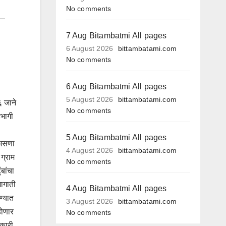
No comments
7 Aug Bitambatmi All pages
6 August 2026
bittambatami.com
No comments
6 Aug Bitambatmi All pages
5 August 2026
bittambatami.com
६ जाने
No comments
सहभागी
5 Aug Bitambatmi All pages
 असणा
4 August 2026
bittambatami.com
 ग्राम
No comments
ंबांचा
भागाती
4 Aug Bitambatmi All pages
िण्यात
3 August 2026
bittambatami.com
 होणार
No comments
िकारी