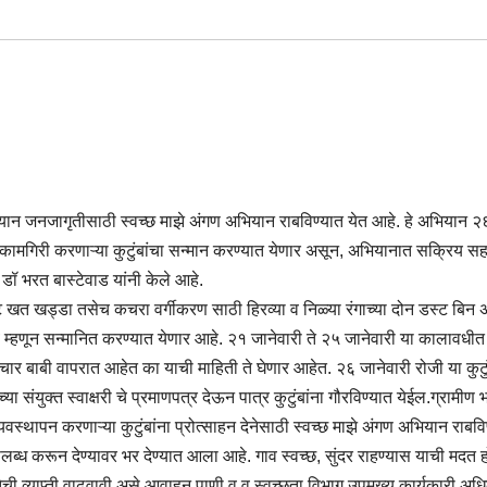
ियान जनजागृतीसाठी स्वच्छ माझे अंगण अभियान राबविण्यात येत आहे. हे अभियान २
ष्ट कामगिरी करणाऱ्या कुटुंबांचा सन्मान करण्यात येणार असून, अभियानात सक्रिय 
डॉ भरत बास्टेवाड यांनी केले आहे.
ट खत खड्डा तसेच कचरा वर्गीकरण साठी हिरव्या व निळ्या रंगाच्या दोन डस्ट बिन
ुंब म्हणून सन्मानित करण्यात येणार आहे. २१ जानेवारी ते २५ जानेवारी या कालावधीत
ा चार बाबी वापरात आहेत का याची माहिती ते घेणार आहेत. २६ जानेवारी रोजी या कुटु
ा संयुक्त स्वाक्षरी चे प्रमाणपत्र देऊन पात्र कुटुंबांना गौरविण्यात येईल.ग्रामीण 
यवस्थापन करणाऱ्या कुटुंबांना प्रोत्साहन देनेसाठी स्वच्छ माझे अंगण अभियान राबव
पलब्ध करून देण्यावर भर देण्यात आला आहे. गाव स्वच्छ, सुंदर राहण्यास याची मदत
ेची व्याप्ती वाढवावी असे आवाहन पाणी व व स्वच्छता विभाग उपमुख्य कार्यकारी अध