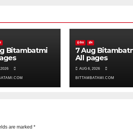
म
ई-पेपर
होम
batmi
7 Aug Bitambatmi
pages
All pages
 2026
AUG 6, 2026
BATAMI.COM
BITTAMBATAMI.COM
elds are marked
*