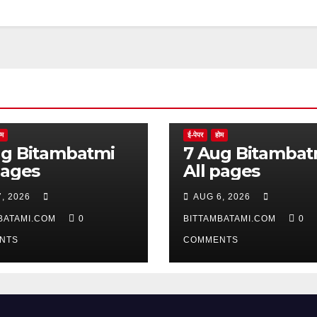
ोम
ई-पेपर
होम
batmi
7 Aug Bitambatmi
pages
All pages
, 2026
AUG 6, 2026
BATAMI.COM
0
BITTAMBATAMI.COM
0
NTS
COMMENTS