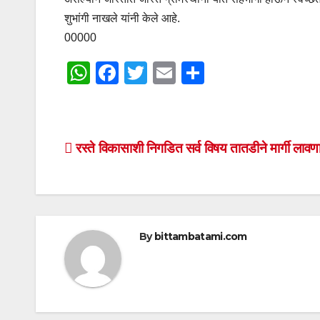
शुभांगी नाखले यांनी केले आहे.
00000
W
F
T
E
S
h
a
wi
m
h
at
c
tt
ail
ar
s
e
er
e
Post
रस्ते विकासाशी निगडित सर्व विषय तातडीने मार्गी लावण
A
b
navigation
p
o
p
o
k
By
bittambatami.com