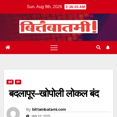
Skip
Sun. Aug 9th, 2026
3:36:04 AM
to
content
मुंबई
होम
बदलापूर–खोपोली लोकल बंद
By
bittambatami.com
JAN 10, 2025