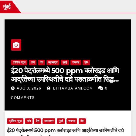
मुंबई
ट्रेंडिंग न्यूज
ठाणे
देश
महाराष्ट्र
मुंबई
रायगड
होम
ई20 पेट्रोलमध्ये 500 ppm क्लोराइड आणि
आर्द्रतेच्या उपस्थितीचे दावे पडताळणीत सिद्ध
झाले नाहीत
AUG 8, 2026
BITTAMBATAMI.COM
0
COMMENTS
ट्रेंडिंग न्यूज
ठाणे
देश
महाराष्ट्र
मुंबई
रायगड
होम
ई20 पेट्रोलमध्ये 500 ppm क्लोराइड आणि आर्द्रतेच्या उपस्थितीचे दावे