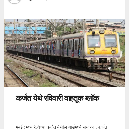
कर्जत येथे रविवारी वाहतूक ब्लॉक
मुंबई : मध्य रेल्वेच्या कर्जत येथील यार्डमध्ये सुधारणा, कर्जत