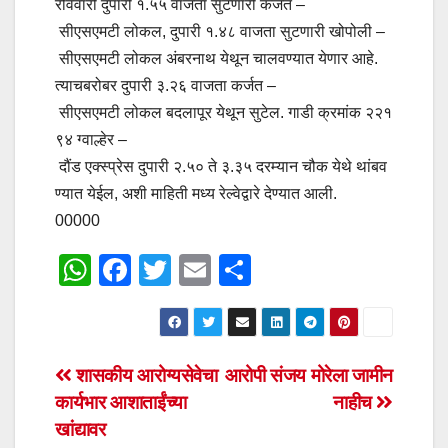
रविवारी दुपारी १.५५ वाजता सुटणारी कर्जत –
सीएसएमटी लोकल, दुपारी १.४८ वाजता सुटणारी खोपोली –
सीएसएमटी लोकल अंबरनाथ येथून चालवण्यात येणार आहे.
त्याचबरोबर दुपारी ३.२६ वाजता कर्जत –
सीएसएमटी लोकल बदलापूर येथून सुटेल. गाडी क्रमांक २२१
९४ ग्वाल्हेर –
दौंड एक्स्प्रेस दुपारी २.५० ते ३.३५ दरम्यान चौक येथे थांबव
ण्यात येईल, अशी माहिती मध्य रेल्वेद्वारे देण्यात आली.
00000
W
F
T
E
S
h
a
wi
m
h
at
c
tt
ail
ar
s
e
er
e
Post
शासकीय आरोग्यसेवेचा
आरोपी संजय मोरेला जामीन
A
b
कार्यभार आशाताईंच्या
नाहीच
navigation
p
o
खांद्यावर