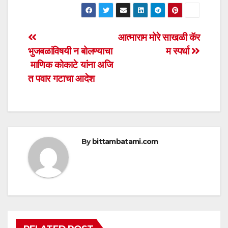
h
a
wi
m
h
at
c
tt
ail
ar
s
e
er
e
Post
आत्माराम मोरे साखळी कॅर
A
b
भुजबळांविषयी न बोलण्याचा
म स्पर्धा
navigation
p
o
माणिक कोकाटे यांना अजि
p
o
त पवार गटाचा आदेश
k
By
bittambatami.com