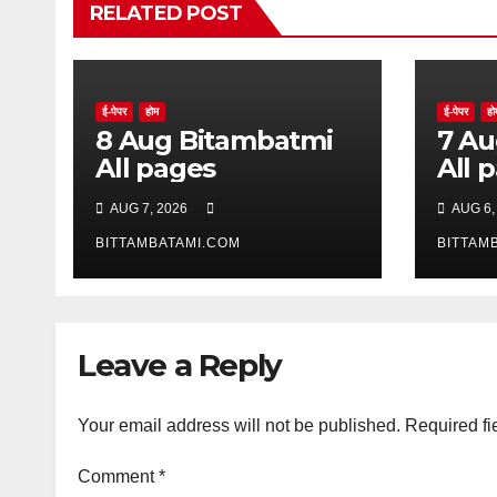
RELATED POST
ई-पेपर
होम
ई-पेपर
हो
8 Aug Bitambatmi
7 Aug Bitam
All pages
All 
AUG 7, 2026
AUG 6,
BITTAMBATAMI.COM
BITTAM
Leave a Reply
Your email address will not be published.
Required fi
Comment
*