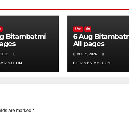
म
ई-पेपर
होम
batmi
6 Aug Bitambatmi
pages
All pages
 2026
AUG 5, 2026
BATAMI.COM
BITTAMBATAMI.COM
elds are marked
*