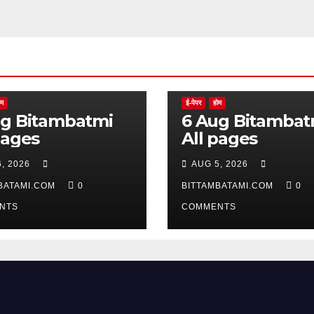
ोम
ई-पेपर
होम
batmi
6 Aug Bitambatmi
pages
All pages
, 2026
AUG 5, 2026
BATAMI.COM
0
BITTAMBATAMI.COM
0
NTS
COMMENTS