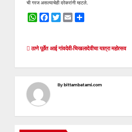
ची गरज असल्याचेही दरेकरांनी म्हटले.
W
F
T
E
S
h
a
wi
m
h
at
c
tt
ail
ar
s
e
er
e
Post
ठाणे पूर्वेत आई गांवदेवी-चिखलादेवीचा यात्रा महोत्सव
A
b
navigation
p
o
p
o
k
By
bittambatami.com