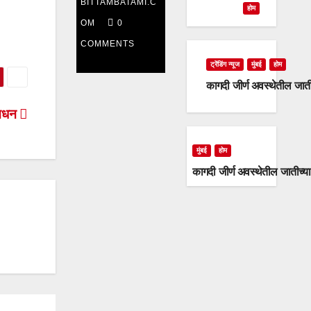
BITTAMBATAMI.C
दिवशीही
होम
OM
0
राष्ट्रवादी
COMMENTS
काँग्रेस
ट्रेंडिंग न्यूज
मुंबई
होम
कागदी जीर्ण अवस्थेतील जात
आक्रमक
निधन
मुंबई
होम
कागदी जीर्ण अवस्थेतील जातीच्य