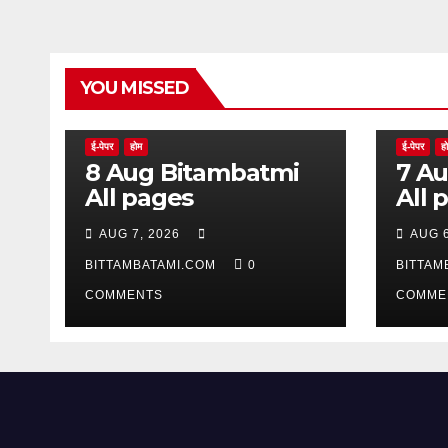
YOU MISSED
ई-पेपर
होम
ई-पेपर
ह
8 Aug Bitambatmi
7 Aug Bitam
All pages
All 
AUG 7, 2026
AUG 6
BITTAMBATAMI.COM
0
BITTAM
COMMENTS
COMME