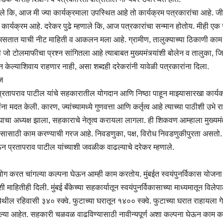
ले कि, आज मी ज्या कार्यक्रमाला उपस्थित आहे तो कार्यक्रम पत्रकारांचा आहे. जी
र्यक्रम आहे. दरेकर पुढे म्हणाले कि, आज पत्रकारांचा सन्मान होतोय. मीही एक स
य असतात याची नीट माहिती व आकलन मला आहे. ग्रामीण, तालुक्याच्या ठिकाणी का
 जो टोलमाफीचा प्रश्न सांगितला आहे त्याबाबत मुख्यमंत्र्यांशी बोलेन व तालुका, जिल
 केल्याशिवाय राहणार नाही, असा शब्दही दरेकरांनी यावेळी पत्रकारांना दिला.
ज
ॉ.प्रतापराव पाटील यांचे सहकारातील योगदान आणि निष्ठा पाहून माझ्यासारखा कार्यक
 मदत केली. कारण, ज्यांच्यामध्ये गुणवत्ता आणि कर्तृत्व आहे त्याच्या पाठीशी उभे रा
ाचा अध्यक्ष झाला, सहकाराचे नेतृत्व करायला लागला. ही शिकवण आम्हाला मुख्यमंत्र
ासासाठी काम करण्याची गरज आहे. निवडणुका, पक्ष, विरोध निवडणुकीपुरता असतो. 
न प्रतापराव पाटील यांच्याशी जवळीक वाढल्याचे दरेकर म्हणाले.
योग करत चांगल्या कल्पना घेऊन आम्ही काम करतोय. मुंबईत स्वयंपुनर्विकास योजना म
हितीही दिली. मुंबई बँकेच्या सहकार्यातून स्वयंपुनर्विकासाच्या माध्यमातून विलेपार्
ील रहिवासी ३४० स्क्वे. फुटाच्या घरातून १४०० स्क्वे. फुटाच्या घरात राहायला ग
ाहिल्या आहेत. सहकारी चळवळ वाढविण्यासाठी नावीन्यपूर्ण अशा कल्पना घेऊन काम क