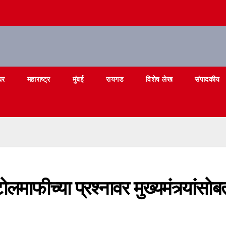
घर
महाराष्ट्र
मुंबई
रायगड
विशेष लेख
संपादकीय
लमाफीच्या प्रश्नावर मुख्यमंत्र्यांसोब