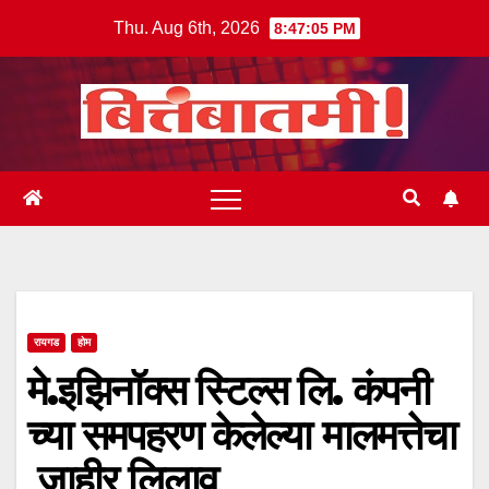
Skip
Thu. Aug 6th, 2026
8:47:06 PM
to
content
रायगड
होम
मे.इझिनॉक्स स्टिल्स लि. कंपनी
च्या समपहरण केलेल्या मालमत्तेचा
जाहीर लिलाव