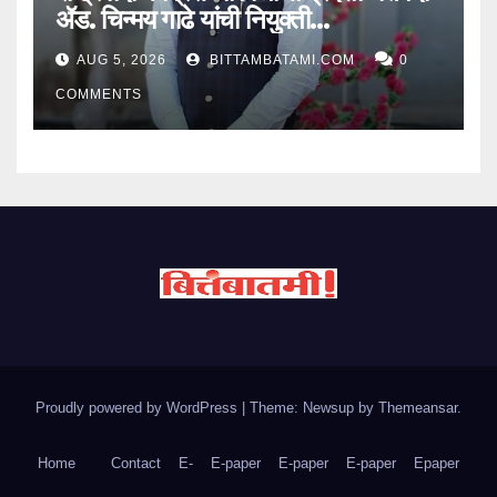
ॲड. चिन्मय गाढे यांची नियुक्ती…
AUG 5, 2026
BITTAMBATAMI.COM
0
COMMENTS
Proudly powered by WordPress
|
Theme: Newsup by
Themeansar
.
Home
Contact
E-
E-paper
E-paper
E-paper
Epaper