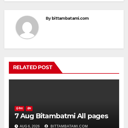
By
bittambatami.com
RELATED POST
ई-पेपर
होम
7 Aug Bitambatmi All pages
AUG 6, 2026
BITTAMBATAMI.COM