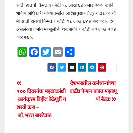
साठी हातची किंमत १ कोटी १८ लाख ६४ हजार २००, उपवि
भागीय अधिकारी यांच्याकडील आदेशानुसार क्षेत्र रु.३८१० चौ
मी साठी हातची किंमत १ कोटी १८ लाख ६४ हजार २००, देय
असलेल्या जमीन महसूलीची थकबाकी १ कोटी ०२ लाख २२ ह
जार ७६०.
W
F
T
E
S
h
a
wi
m
h
at
c
tt
ail
ar
s
e
er
e
Post
देशभरातील कर्मचाऱ्यांच्या
A
b
१०० दिवसांचा महत्वाकांक्षी
वाढीव पेन्शन बाबत महत्वपू
navigation
p
o
कार्यक्रम विहीत वेळेपूर्वी य
र्ण बैठक
p
o
शस्वी करा –
डॉ. भरत बास्टेवाड
k