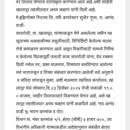
वर लिलाव घेण्यास प्राधिकृत करण्यात आले आहे.अशी माहिती
खालापूर तहसीलदार अभय चव्हाण यांनी दिली आहे.
मे.इझिनॉक्स स्टिल्स लि. तर्फे डायरेक्टर सुधीर गुप्ता, रा. आनंद
वाडी-
सावरोली, ता. खालापूर, यांच्याकडून येणे असलेल्या जमीन मह
सूलाच्या थकबाकीच्या वसुलीसाठी, विनिर्दिष्टी केलेल्या मालम
त्तेचे समपहरण करण्यात आले असून विक्रीसाठी यामध्ये निश्चि
त केलेल्या दिवसापूर्वी तलाठी सजा सावरोली यांना, देय रक्कम
दिली नसेल तर, उक्त मालमत्ता, तिच्यावर बसविण्यात आलेल्या
सर्व भारापासून व तिच्या संबंधात करण्यात आलेली सर्व अनुदाने
व संविदा यांपासून मुक्त, अशी मालमत्ता तहसिल कार्यालय, खा
लापूर येथे सोमवार,दि.२३ डिसेंबर २०२४ रोजी सकाळी ११.०
० वाजता, जाहीर लिलावाव्दारे विकण्यात येणार आहे, असे खा
लापूर तहसीलदार अभय चव्हाण यांनी कळविले आहे. गाव आनंद
वाडी भू- मापन क्रमांक व पोट-
विभाग सं. नंबर क्रमांक ५/१, क्षेत्र (चौमी) ४ हजार ७००, उप
विभागीय अधिकारी यांच्याकडील आदेशानुसार संबंधीत क्षेत्रा