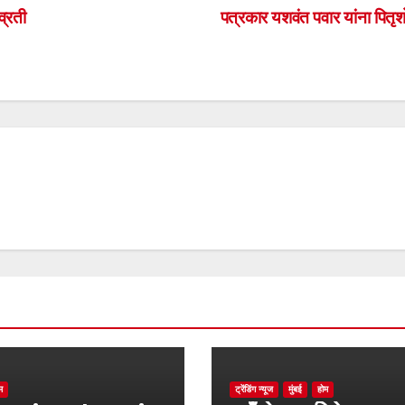
व्रती
पत्रकार यशवंत पवार यांना पित
म
ट्रेंडिंग न्यूज
मुंबई
होम