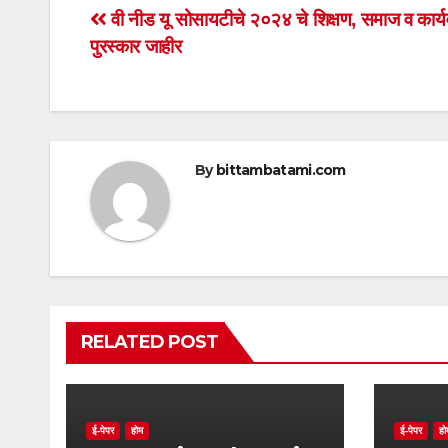
s
e
er
e
Post
वी नीड यू सोसायटीचे २०२४ चे शिक्षण, समाज व कार्य
A
b
पुरस्कार जाहीर
navigation
p
o
p
o
k
By
bittambatami.com
RELATED POST
ई-पेपर
होम
ई-पेपर
हो