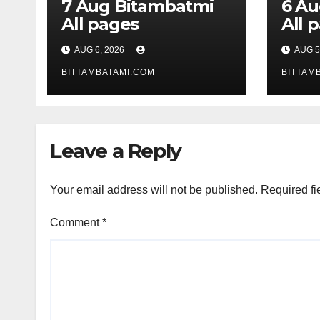
7 Aug Bitambatmi
6 Aug Bitam
All pages
All 
AUG 6, 2026
AUG 5
BITTAMBATAMI.COM
BITTAM
Leave a Reply
Your email address will not be published.
Required fi
Comment
*