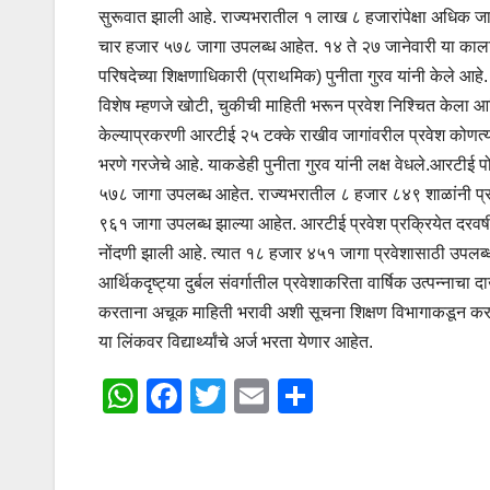
सुरूवात झाली आहे. राज्यभरातील १ लाख ८ हजारांपेक्षा अधिक जा
चार हजार ५७८ जागा उपलब्ध आहेत. १४ ते २७ जानेवारी या काल
परिषदेच्या शिक्षणाधिकारी (प्राथमिक) पुनीता गुरव यांनी केले आहे.
विशेष म्हणजे खोटी, चुकीची माहिती भरून प्रवेश निश्चित केला 
केल्याप्रकरणी आरटीई २५ टक्के राखीव जागांवरील प्रवेश कोणत्याही
भरणे गरजेचे आहे. याकडेही पुनीता गुरव यांनी लक्ष वेधले.आरटी
५७८ जागा उपलब्ध आहेत. राज्यभरातील ८ हजार ८४९ शाळांनी प्रव
९६१ जागा उपलब्ध झाल्या आहेत. आरटीई प्रवेश प्रक्रियेत दरवर्षी
नोंदणी झाली आहे. त्यात १८ हजार ४५१ जागा प्रवेशासाठी उपलब्ध 
आर्थिकदृष्ट्या दुर्बल संवर्गातील प्रवेशाकरिता वार्षिक उत्पन्
करताना अचूक माहिती भरावी अशी सूचना शिक्षण विभागाकडून 
या लिंकवर विद्यार्थ्यांचे अर्ज भरता येणार आहेत.
W
F
T
E
S
h
a
wi
m
h
at
c
tt
ail
ar