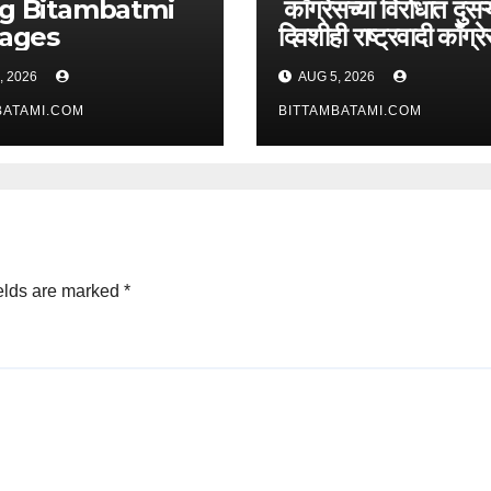
batmi
काँग्रेसच्या विरोधात दुसऱ्
pages
दिवशीही राष्ट्रवादी काँग्र
आक्रमक
, 2026
AUG 5, 2026
BATAMI.COM
BITTAMBATAMI.COM
elds are marked
*