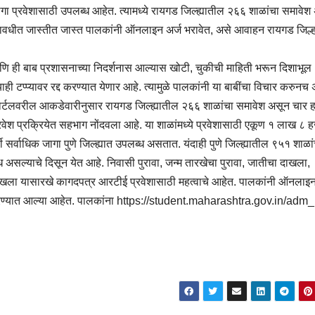
गा प्रवेशासाठी उपलब्ध आहेत. त्यामध्ये रायगड जिल्ह्यातील २६६ शाळांचा समावेश
ावधीत जास्तीत जास्त पालकांनी ऑनलाइन अर्ज भरावेत, असे आवाहन रायगड जिल्ह
आणि ही बाब प्रशासनाच्या निदर्शनास आल्यास खोटी, चुकीची माहिती भरून दिशाभूल
 टप्प्यावर रद्द करण्यात येणार आहे. त्यामुळे पालकांनी या बाबींचा विचार करुनच अ
ई पोर्टलवरील आकडेवारीनुसार रायगड जिल्ह्यातील २६६ शाळांचा समावेश असून चार 
ेश प्रक्रियेत सहभाग नोंदवला आहे. या शाळांमध्ये प्रवेशासाठी एकूण १ लाख ८ 
 सर्वाधिक जागा पुणे जिल्ह्यात उपलब्ध असतात. यंदाही पुणे जिल्ह्यातील ९५१ शाळा
असल्याचे दिसून येत आहे. निवासी पुरावा, जन्म तारखेचा पुरावा, जातीचा दाखला,
नाचा दाखला यासारखे कागदपत्र आरटीई प्रवेशासाठी महत्वाचे आहेत. पालकांनी ऑनलाइन
करण्यात आल्या आहेत. पालकांना https://student.maharashtra.gov.in/adm_