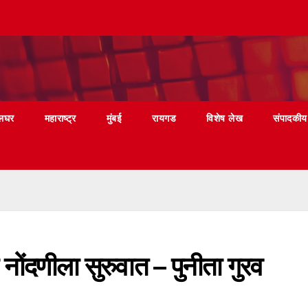
लघर
महाराष्ट्र
मुंबई
रायगड
विशेष लेख
संपादकीय
नोंदणीला सुरुवात – पुनीता गुरव