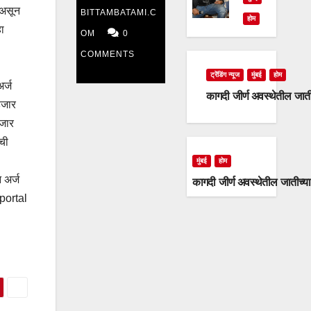
 असून
BITTAMBATAMI.C
दिवशीही
होम
ा
OM
0
राष्ट्रवादी
COMMENTS
काँग्रेस
ट्रेंडिंग न्यूज
मुंबई
होम
र्ज
कागदी जीर्ण अवस्थेतील जात
आक्रमक
हजार
हजार
ंची
मुंबई
होम
 अर्ज
कागदी जीर्ण अवस्थेतील जातीच्य
portal