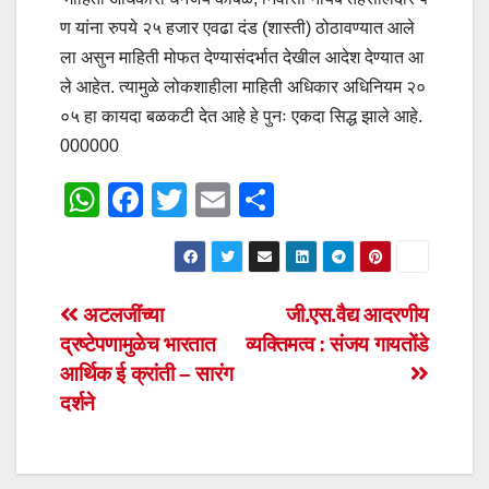
ण यांना रुपये २५ हजार एवढा दंड (शास्ती) ठोठावण्यात आले
ला असुन माहिती मोफत देण्यासंदर्भात देखील आदेश देण्यात आ
ले आहेत. त्यामुळे लोकशाहीला माहिती अधिकार अधिनियम २०
०५ हा कायदा बळकटी देत आहे हे पुनः एकदा सिद्ध झाले आहे.
000000
W
F
T
E
S
h
a
wi
m
h
at
c
tt
ail
ar
s
e
er
e
Post
अटलजींच्या
जी.एस.वैद्य आदरणीय
A
b
द्रष्टेपणामुळेच भारतात
व्यक्तिमत्व : संजय गायतोंडे
navigation
p
o
आर्थिक ई क्रांती – सारंग
p
o
दर्शने
k