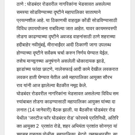
ठाणे : घोडबंदर रोडवरील नागरिकांना भेडसावत असलेल्या
समस्या सोडविण्याच्या दृष्टीने महापालिका सातत्याने
प्रयत्नशील आहे. या ठिकाणची वाहतूक कोंडी सोडविण्यासाठी
विविध उपाययोजना राबविल्या जात आहेत. यावर कायमस्वरुपी
तोडगा काढण्याच्या दृष्टीने अवजड वाहनांसाठी ठाणे शहराच्या
हद्दीबाहेर नवीमुंबई, मीराभाईंदर आदी ठिकाणी जागा उपलब्ध
होण्याच्या दृष्टीने सर्वंकष चर्चा करुन निर्णय घेण्यात येईल.
तसेच मान्सूनच्या अनुषंगाने असलेली धोकादायक झाडे,
झाडांच्या फांद्या छाटणे, नालेसफाई आदी कामे देखील लवकरात
लवकर हाती घेण्यात येतील असे महापालिका आयुक्त सौरभ
राव यांनी आज झालेल्या बैठकीत नमूद केले.
घोडबंदर रोडवरील नागरिकांना भेडसावत असलेल्या विविध सम
स्यांबाबत तोडगा काढण्यासाठी महापालिका आयुक्त यांच्या दा
लनात (14 जानेवारी) बैठक झाली. या बैठकीस घोडबंदर रोड
येथील ‘जस्टीज फॉर घोडबंदर रोड’ फोरमचे प्रतिनिधी, अतिरि
क्त आयुक्त 2 प्रशांत रोडे, शहर अभियंता प्रशांत सोनग्रा यां
च्यासह वाहतूक पोलीस, महापालिका, मेट्रो, एमएमआरडीए, सा