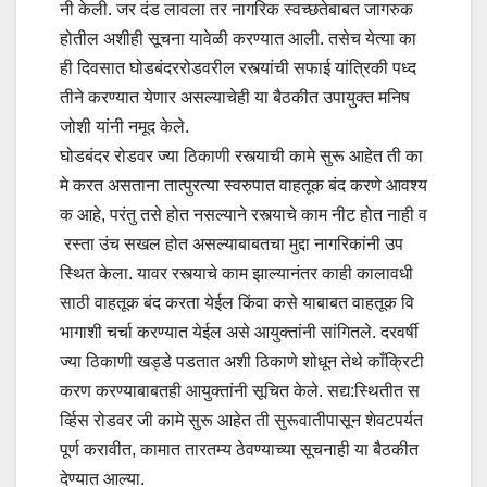
नी केली. जर दंड लावला तर नागरिक स्वच्छतेबाबत जागरुक
होतील अशीही सूचना यावेळी करण्यात आली. तसेच येत्या का
ही दिवसात घोडबंदररोडवरील रस्त्यांची सफाई यांत्रिकी पध्द
तीने करण्यात येणार असल्याचेही या बैठकीत उपायुक्त मनिष
जोशी यांनी नमूद केले.
घोडबंदर रोडवर ज्या ठिकाणी रस्त्याची कामे सुरू आहेत ती का
मे करत असताना तात्पुरत्या स्वरुपात वाहतूक बंद करणे आवश्य
क आहे, परंतु तसे होत नसल्याने रस्त्याचे काम नीट होत नाही व
रस्ता उंच सखल होत असल्याबाबतचा मुद्दा नागरिकांनी उप
स्थित केला. यावर रस्त्याचे काम झाल्यानंतर काही कालावधी
साठी वाहतूक बंद करता येईल किंवा कसे याबाबत वाहतूक वि
भागाशी चर्चा करण्यात येईल असे आयुक्तांनी सांगितले. दरवर्षी
ज्या ठिकाणी खड्डे पडतात अशी ठिकाणे शोधून तेथे काँक्रिटी
करण करण्याबाबतही आयुक्तांनी सूचित केले. सद्य:स्थितीत स
र्व्हिस रोडवर जी कामे सुरू आहेत ती सुरूवातीपासून शेवटपर्यत
पूर्ण करावीत, कामात तारतम्य ठेवण्याच्या सूचनाही या बैठकीत
देण्यात आल्या.