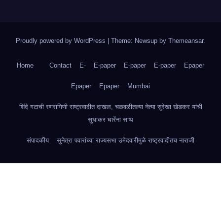
Proudly powered by WordPress
|
Theme: Newsup by
Themeansar
.
Home
Contact
E-
E-paper
E-paper
E-paper
Epaper
Epaper
Epaper
Mumbai
शिंदे गटाची रणरागिणी राष्ट्रवादीत दाखल, चळवळीतल्या नेत्या सुरेखा खेडकर यांची
सुधाकर घारेंना साथ
संपादकीय
सुनेत्रा पवारांच्या राज्यसभा उमेदवारीमुळे राष्ट्रवादीतच नाराजी