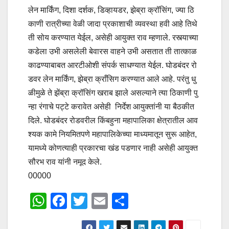
लेन मार्किंग, दिशा दर्शक, डिव्हायडर, झेब्रा क्रॉसिंग, ज्या ठि
काणी रात्रीच्या वेळी जादा प्रकाशाची व्यवस्था हवी आहे तिथे
ती सोय करण्यात येईल, असेही आयुक्त राव म्हणाले. रस्त्याच्या
कडेला उभी असलेली बेवारस वाहने उभी असतात ती तात्काळ
काढण्याबाबत आरटीओशी संपर्क साधण्यात येईल. घोडबंदर रो
डवर लेन मार्किंग, झेब्रा क्राँसिग करण्यात आले आहे. परंतु धु
ळीमुळे ते झेंब्रा क्रॉसिंग खराब झाले असल्याने त्या ठिकाणी पु
न्हा रंगाचे पट्टे करावेत असेही निर्देश आयुक्तांनी या बैठकीत
दिले. घोडबंदर रोडवरील किंबहुना महापालिका क्षेत्रातील आव
श्यक कामे नियमितपणे महापालिकेच्या माध्यमातून सुरू आहेत,
यामध्ये कोणत्याही प्रकारचा खंड पडणार नाही असेही आयुक्त
सौरभ राव यांनी नमूद केले.
00000
W
F
T
E
S
h
a
wi
m
h