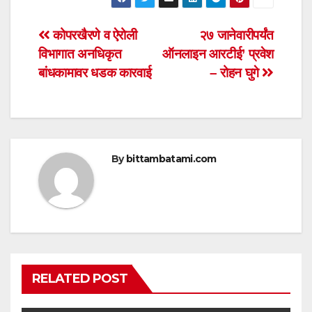
at
c
tt
ail
ar
s
e
er
e
Post
कोपरखैरणे व ऐरोली
२७ जानेवारीपर्यंत
A
b
विभागात अनधिकृत
ऑनलाइन आरटीई’ प्रवेश
navigation
p
o
बांधकामावर धडक कारवाई
– रोहन घुगे
p
o
k
By
bittambatami.com
RELATED POST