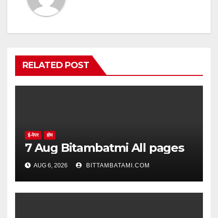
RELATED POST
ई-पेपर
होम
7 Aug Bitambatmi All pages
AUG 6, 2026
BITTAMBATAMI.COM