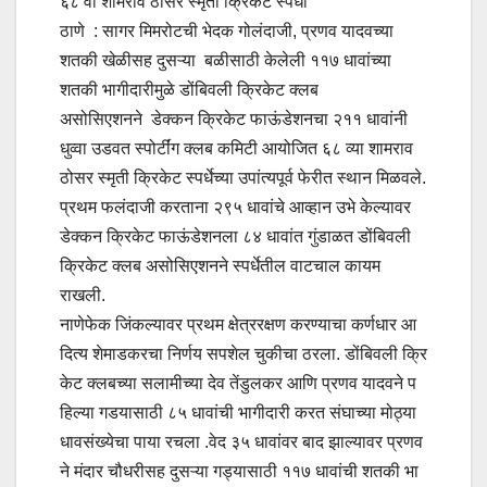
६८ वी शामराव ठोसर स्मृती क्रिकेट स्पर्धा
ठाणे : सागर मिमरोटची भेदक गोलंदाजी, प्रणव यादवच्या
शतकी खेळीसह दुसऱ्या बळीसाठी केलेली ११७ धावांच्या
शतकी भागीदारीमुळे डोंबिवली क्रिकेट क्लब
असोसिएशनने डेक्कन क्रिकेट फाऊंडेशनचा २११ धावांनी
धुव्वा उडवत स्पोर्टींग क्लब कमिटी आयोजित ६८ व्या शामराव
ठोसर स्मृती क्रिकेट स्पर्धेच्या उपांत्यपूर्व फेरीत स्थान मिळवले.
प्रथम फलंदाजी करताना २९५ धावांचे आव्हान उभे केल्यावर
डेक्कन क्रिकेट फाऊंडेशनला ८४ धावांत गुंडाळत डोंबिवली
क्रिकेट क्लब असोसिएशनने स्पर्धेतील वाटचाल कायम
राखली.
नाणेफेक जिंकल्यावर प्रथम क्षेत्ररक्षण करण्याचा कर्णधार आ
दित्य शेमाडकरचा निर्णय सपशेल चुकीचा ठरला. डोंबिवली क्रि
केट क्लबच्या सलामीच्या देव तेंडुलकर आणि प्रणव यादवने प
हिल्या गडयासाठी ८५ धावांची भागीदारी करत संघाच्या मोठ्या
धावसंख्येचा पाया रचला .वेद ३५ धावांवर बाद झाल्यावर प्रणव
ने मंदार चौधरीसह दुसऱ्या गड्यासाठी ११७ धावांची शतकी भा