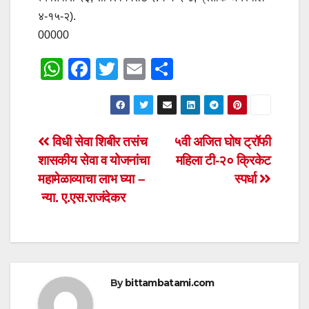
४-१५-२).
00000
W
F
T
E
S
h
a
wi
m
h
at
c
tt
ail
ar
s
e
er
e
Post
विधी सेवा शिबीर तसंच
५वी अजित घोष ट्रॉफी
A
b
शासकीय सेवा व योजनांचा
महिला टी-२० क्रिकेट
navigation
p
o
महामेळाव्याचा लाभ घ्या –
स्पर्धा
p
o
न्या. ए.एस.राजंदेकर
k
By
bittambatami.com