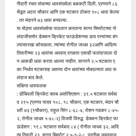
गीदारी रचत संघाच्या धावसंख्येला बळकटी दिली. प्रणवने ८६
चेंडूत अठरा चौकार आणि एक षटकार ठोकत १०८ धावा केल्या
. तर मंदारने ७३ धावा बनवल्या.
या मोठ्या धावसंख्येचा पाठलाग करताना सागर मिमरोटच्या गो
लंदाजीसमोर डेक्कन क्रिकेट फाऊंडेशनचा डाव पत्त्यांच्या बंग
ल्यासारखा कोसळला. त्यांच्या रोनील जाधव ३२आणि आदित्य
तिवारीच्या २३ धावांचा अपवाद वगळता एकाही फलंदाजाला दो
न आकडी धावा करता आल्या नाहीत. सागरने २.५ षटकात ए
का निर्धाव षटकासह अवघ्या दोन धावांच्या मोबदल्यात आठ फ
लंदाज बाद केले.
संक्षिप्त धावफलक
: डोंबिवली क्रिकेट क्लब असोसिएशन : ३९.५ षटकात सर्वबा
द २९५ (प्रणव यादव १०८, १८ चौकार, एक षटकार, मंदार चौ
धरी ७३ (९चौकार), राहुल सिंग ८-६८-४, रोशन गडकर ८-४५-
२, रोनील जाधव ५-४८-२) विजयी विरुद्ध डेक्कन क्रिकेट फा
ऊंडेशन : १९.८ षटकात सर्वबाद ८४ ( रोनील जाधव ३२, आदि
त्य तिवारी २३, सागर मिमरोट २.५-१-२-८, प्रतीक जयस्वाल