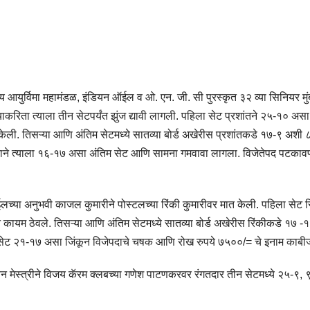
तीय आयुर्विमा महामंडळ, इंडियन ऑईल व ओ. एन. जी. सी पुरस्कृत ३२ व्या सिनियर मुंब
रंतु याकरिता त्याला तीन सेटपर्यंत झुंज द्यावी लागली. पहिला सेट प्रशांतने २५-१० 
ली. तिसऱ्या आणि अंतिम सेटमध्ये सातव्या बोर्ड अखेरीस प्रशांतकडे १७-९ अशी ८ गु
ा फरकाने त्याला १६-१७ असा अंतिम सेट आणि सामना गमवावा लागला. विजेतेपद पटक
ईलच्या अनुभवी काजल कुमारीने पोस्टलच्या रिंकी कुमारीवर मात केली. पहिला सेट 
ायम ठेवले. तिसऱ्या आणि अंतिम सेटमध्ये सातव्या बोर्ड अखेरीस रिंकीकडे १७ 
सरा सेट २१-१७ असा जिंकून विजेपदाचे चषक आणि रोख रुपये ७५००/= चे इनाम काबीज
ा पवन मेस्त्रीने विजय कॅरम क्लबच्या गणेश पाटणकरवर रंगतदार तीन सेटमध्ये २