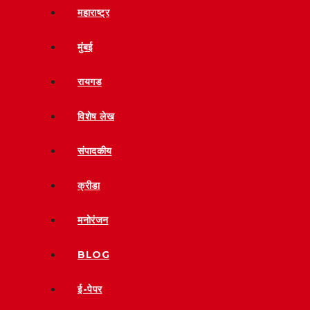
महाराष्ट्र
मुंबई
रायगड
विशेष लेख
संपादकीय
क्रीडा
मनोरंजन
BLOG
ई-पेपर