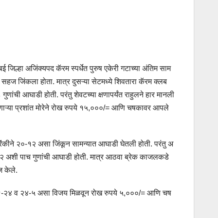
ई जिल्हा अजिंक्यपद कॅरम स्पर्धेत पुरुष एकेरी गटाच्या अंतिम साम
असा सहज जिंकला होता. मात्र दुसऱ्या सेटमध्ये शिवतारा कॅरम क्लब
णांची आघाडी होती. परंतु शेवटच्या क्षणापर्यंत राहुलने हार मानली
ावणाऱ्या प्रशांत मोरेने रोख रुपये १५,०००/= आणि चषकावर आपले
रिंकीने २०-१२ असा जिंकून सामन्यात आघाडी घेतली होती. परंतु अ
-१२ अशी पाच गुणांची आघाडी होती. मात्र आठवा ब्रेक काजलकडे
 केले.
५-९, ९-२४ व २४-५ असा विजय मिळवून रोख रुपये ५,०००/= आणि चष