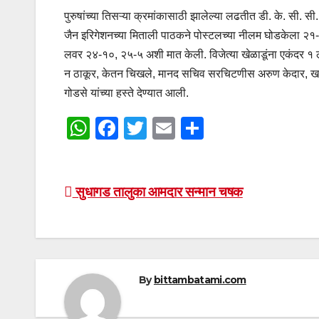
पुरुषांच्या तिसऱ्या क्रमांकासाठी झालेल्या लढतीत डी. के. सी.
जैन इरिगेशनच्या मिताली पाठकने पोस्टलच्या नीलम घोडकेला २१-१२
लवर २४-१०, २५-५ अशी मात केली. विजेत्या खेळाडूंना एकंदर १ लाख
न ठाकूर, केतन चिखले, मानद सचिव सरचिटणीस अरुण केदार, खजिनदा
गोडसे यांच्या हस्ते देण्यात आली.
W
F
T
E
S
h
a
wi
m
h
at
c
tt
ail
ar
Post
s
e
er
e
सुधागड तालुका आमदार सन्मान चषक
A
b
navigation
p
o
p
o
By
bittambatami.com
k