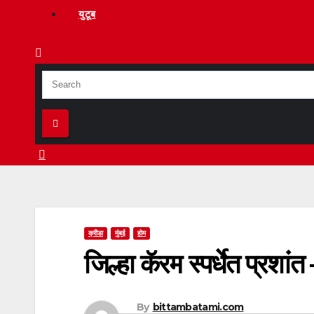
युटूब
क्रीडा
मुंबई
होम
जिल्हा कॅरम स्पर्धेत प्रशा
By
bittambatami.com