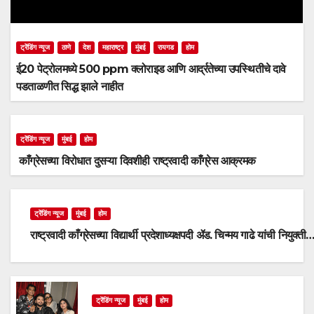
ट्रेंडिंग न्यूज
ठाणे
देश
महाराष्ट्र
मुंबई
रायगड
होम
ई20 पेट्रोलमध्ये 500 ppm क्लोराइड आणि आर्द्रतेच्या उपस्थितीचे दावे
पडताळणीत सिद्ध झाले नाहीत
ट्रेंडिंग न्यूज
मुंबई
होम
काँग्रेसच्या विरोधात दुसऱ्या दिवशीही राष्ट्रवादी काँग्रेस आक्रमक
ट्रेंडिंग न्यूज
मुंबई
होम
राष्ट्रवादी काँग्रेसच्या विद्यार्थी प्रदेशाध्यक्षपदी ॲड. चिन्मय गाढे यांची नियुक्ती
ट्रेंडिंग न्यूज
मुंबई
होम