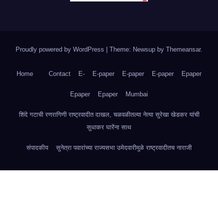
Proudly powered by WordPress
|
Theme: Newsup by
Themeansar
.
Home
Contact
E-
E-paper
E-paper
E-paper
Epaper
Epaper
Epaper
Mumbai
शिंदे गटाची रणरागिणी राष्ट्रवादीत दाखल, चळवळीतल्या नेत्या सुरेखा खेडकर यांची
सुधाकर घारेंना साथ
संपादकीय
सुनेत्रा पवारांच्या राज्यसभा उमेदवारीमुळे राष्ट्रवादीतच नाराजी