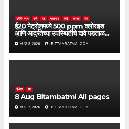
ट्रेंडिंग न्यूज
ठाणे
देश
महाराष्ट्र
मुंबई
रायगड
होम
ई20 पेट्रोलमध्ये 500 ppm क्लोराइड
आणि आर्द्रतेच्या उपस्थितीचे दावे पडताळणीत
सिद्ध झाले नाहीत
AUG 8, 2026
BITTAMBATAMI.COM
ई-पेपर
होम
8 Aug Bitambatmi All pages
AUG 7, 2026
BITTAMBATAMI.COM