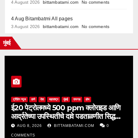
4 August 2026
bittambatami.com
No comments
4 Aug Bitambatmi All pages
3 August 2026
bittambatami.com
No comments
मुंबई
ट्रेंडिंग न्यूज
ठाणे
देश
महाराष्ट्र
मुंबई
रायगड
होम
ई20 पेट्रोलमध्ये 500 ppm क्लोराइड आणि
आर्द्रतेच्या उपस्थितीचे दावे पडताळणीत सिद्ध
झाले नाहीत
AUG 8, 2026
BITTAMBATAMI.COM
0
COMMENTS