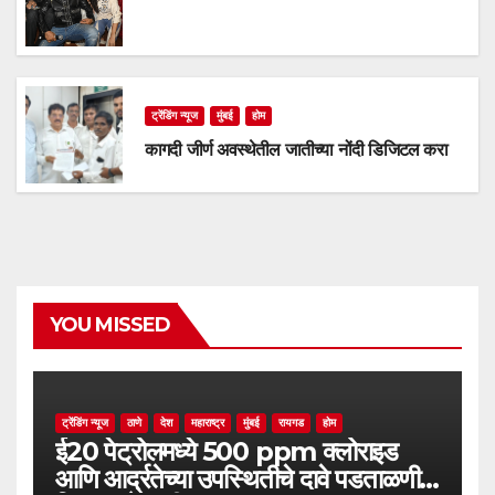
ट्रेंडिंग न्यूज
मुंबई
होम
कागदी जीर्ण अवस्थेतील जातीच्या नोंदी डिजिटल करा
YOU MISSED
ट्रेंडिंग न्यूज
ठाणे
देश
महाराष्ट्र
मुंबई
रायगड
होम
ई20 पेट्रोलमध्ये 500 ppm क्लोराइड
आणि आर्द्रतेच्या उपस्थितीचे दावे पडताळणीत