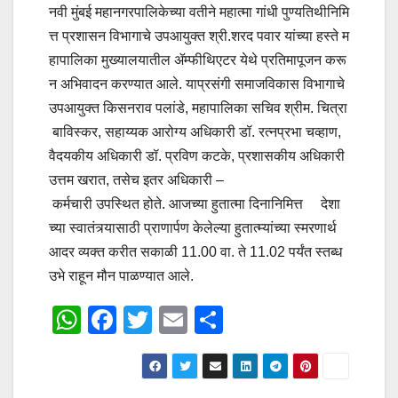
नवी मुंबई महानगरपालिकेच्या वतीने महात्मा गांधी पुण्यतिथीनिमि
त्त प्रशासन विभागाचे उपआयुक्त श्री.शरद पवार यांच्या हस्ते म
हापालिका मुख्यालयातील ॲम्फीथिएटर येथे प्रतिमापूजन करू
न अभिवादन करण्यात आले. याप्रसंगी समाजविकास विभागाचे
उपआयुक्त किसनराव पलांडे, महापालिका सचिव श्रीम. चित्रा
बाविस्कर, सहाय्यक आरोग्य अधिकारी डॉ. रत्नप्रभा चव्हाण,
वैदयकीय अधिकारी डॉ. प्रविण कटके, प्रशासकीय अधिकारी
उत्तम खरात, तसेच इतर अधिकारी –
कर्मचारी उपस्थित होते. आजच्या हुतात्मा दिनानिमित्त देशा
च्या स्वातंत्र्यासाठी प्राणार्पण केलेल्या हुतात्म्यांच्या स्मरणार्थ
आदर व्यक्त करीत सकाळी 11.00 वा. ते 11.02 पर्यंत स्तब्ध
उभे राहून मौन पाळण्यात आले.
W
F
T
E
S
h
a
wi
m
h
at
c
tt
ail
ar