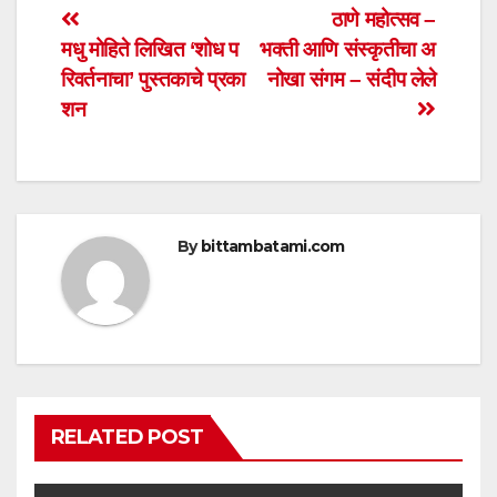
s
e
er
e
Post
ठाणे महोत्सव –
A
b
मधु मोहिते लिखित ‘शोध प
भक्ती आणि संस्कृतीचा अ
navigation
p
o
रिवर्तनाचा’ पुस्तकाचे प्रका
नोखा संगम – संदीप लेले
p
o
शन
k
By
bittambatami.com
RELATED POST