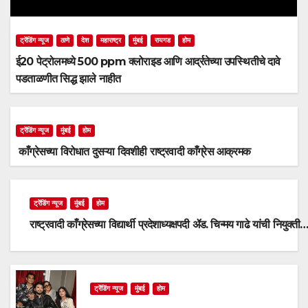
ट्रेंडिंग न्यूज
ठाणे
देश
महाराष्ट्र
मुंबई
रायगड
होम
ई20 पेट्रोलमध्ये 500 ppm क्लोराइड आणि आर्द्रतेच्या उपस्थितीचे दावे
पडताळणीत सिद्ध झाले नाहीत
ट्रेंडिंग न्यूज
मुंबई
होम
काँग्रेसच्या विरोधात दुसऱ्या दिवशीही राष्ट्रवादी काँग्रेस आक्रमक
ट्रेंडिंग न्यूज
मुंबई
होम
राष्ट्रवादी काँग्रेसच्या विद्यार्थी प्रदेशाध्यक्षपदी ॲड. चिन्मय गाढे यांची नियुक्ती
ट्रेंडिंग न्यूज
मुंबई
होम