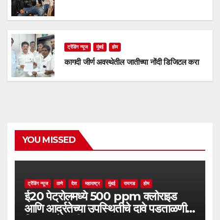
ट्रेंडिंग न्यूज
मुंबई
होम
कागदी जीर्ण अवस्थेतील जातीच्या नोंदी डिजिटल करा
YOU MISSED
ट्रेंडिंग न्यूज
ठाणे
देश
महाराष्ट्र
मुंबई
रायगड
होम
ई20 पेट्रोलमध्ये 500 ppm क्लोराइड
आणि आर्द्रतेच्या उपस्थितीचे दावे पडताळणीत