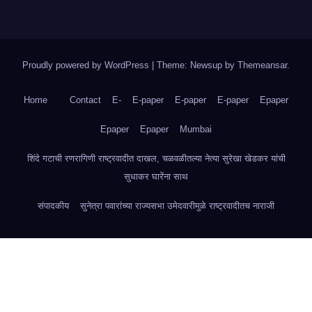
Proudly powered by WordPress
|
Theme: Newsup by
Themeansar
.
Home
Contact
E-
E-paper
E-paper
E-paper
Epaper
Epaper
Epaper
Mumbai
शिंदे गटाची रणरागिणी राष्ट्रवादीत दाखल, चळवळीतल्या नेत्या सुरेखा खेडकर यांची
सुधाकर घारेंना साथ
संपादकीय
सुनेत्रा पवारांच्या राज्यसभा उमेदवारीमुळे राष्ट्रवादीतच नाराजी