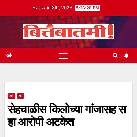
Skip
Sat. Aug 8th, 2026
5:36:29 PM
to
content
ठाणे
होम
सेहचाळीस किलोच्या गांजासह स
हा आरोपी अटकेत