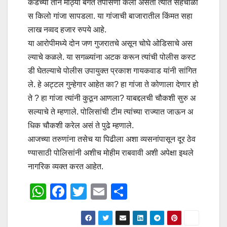
कडच्या तीन मोठ्या बॅगेत तपासणी केली असता त्यात सेहचाळी
स किलो गांजा सापडला. या गांजाची बाजारातील किंमत सहा
लाख नव्वद हजार रुपये आहे.
या आरोपीमध्ये दोन जण गुजरातचे असून चोघे ओडिसाचे अस
ल्याचे कळले. या सगळ्यांना अटक करून त्यांची पोलीस कस्ट
डी घेतल्याचे पोलीस उपायुक्त प्रकाश गायकवाड यांनी सांगित
ले. हे अट्टल गुन्हेगार आहेत का? हा गांजा ते कोणाला देणार हो
ते ? हा गांजा त्यांनी कुठून आणला? याबद्दलची चौकशी सुरु अ
सल्याचे ते म्हणाले. पोलिसांची टीम त्यांच्या राज्यात जाऊन अ
धिक चौकशी करेल असं ते पुढे म्हणाले.
आजच्या तरुणांना तसेच या पिढीला अशा व्यसनांपासून दूर ठेव
ण्यासाठी पोलिसांनी अशीच मोहीम राबवावी अशी अपेक्षा इथले
नागरिक व्यक्त करत आहेत.
W
F
T
E
S
h
a
wi
m
h
at
c
tt
ail
ar