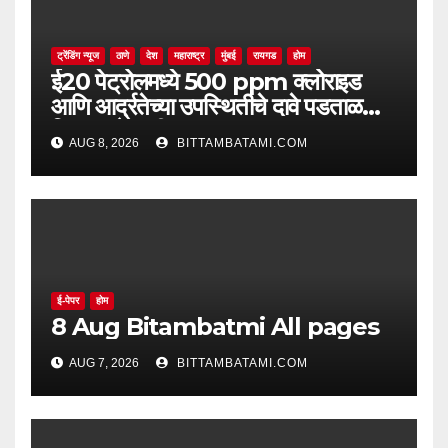
ट्रेंडिंग न्यूज
ठाणे
देश
महाराष्ट्र
मुंबई
रायगड
होम
ई20 पेट्रोलमध्ये 500 ppm क्लोराइड
आणि आर्द्रतेच्या उपस्थितीचे दावे पडताळणीत
सिद्ध झाले नाहीत
AUG 8, 2026
BITTAMBATAMI.COM
ई-पेपर
होम
8 Aug Bitambatmi All pages
AUG 7, 2026
BITTAMBATAMI.COM