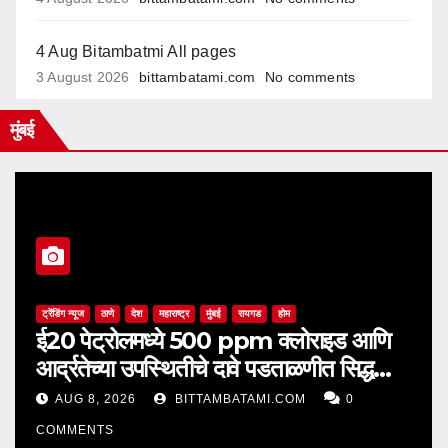
4 Aug Bitambatmi All pages
3 August 2026
bittambatami.com
No comments
मुंबई
ट्रेंडिंग न्यूज
ठाणे
देश
महाराष्ट्र
मुंबई
रायगड
होम
ई20 पेट्रोलमध्ये 500 ppm क्लोराइड आणि
आर्द्रतेच्या उपस्थितीचे दावे पडताळणीत सिद्ध
झाले नाहीत
AUG 8, 2026
BITTAMBATAMI.COM
0
COMMENTS