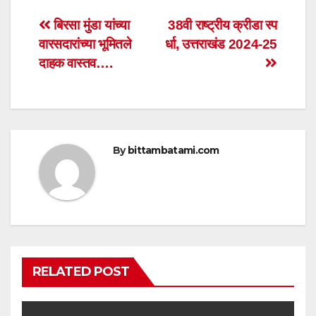
s
e
er
e
Post
बिरसा मुंडा यांच्या
38वी राष्ट्रीय क्रीडा स्प
A
b
वारसदारांच्या भूमितले
र्धा, उत्तराखंड 2024-25
navigation
p
o
दाहक वास्तव….
p
o
k
By
bittambatami.com
RELATED POST