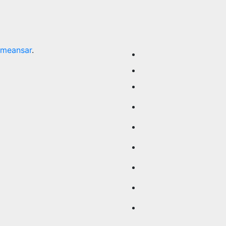
meansar
.