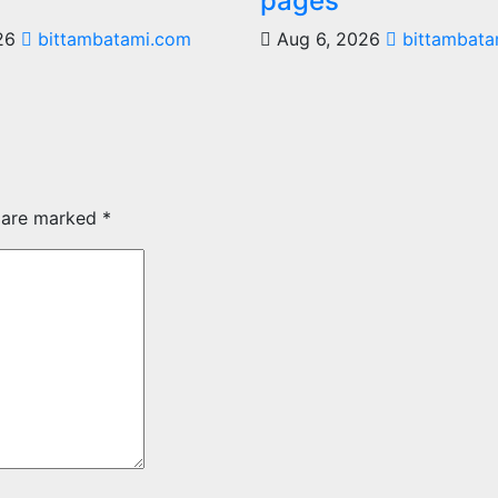
pages
026
bittambatami.com
Aug 6, 2026
bittambata
s are marked
*