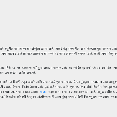
े बंधूतील जागावाटपाचा फॉर्म्युला ठरला आहे. ठाकरे बंधू राज्यातील आठ जिल्ह्यात युती करणार आहे
५ जागा लढणार आहे तर राज ठाकरे यांची मनसे ९० जागा लढण्याची शक्यता आहे. काही जागा मित्रपक्षा
व आहे, तिथे ५०-५० टक्क्यांचा फॉर्म्युला राबवला जाणार आहे. तर उर्वरित प्रभागांमध्ये ६०-४० किंवा त
वार उभे करेल, असेही समजते.
्यता आहे. या दिवशी उद्धव ठाकरे आणि राज ठाकरे एकाच मंचावर येऊन मुंबईच्या मतदारांना साद घालू 
साठी एकत्र येण्याचा निर्णय घेतला आहे. एकीकडे भाजप आणि एकनाथ शिंदे यांची शिवसेना ‘महायुती’च्य
० पेक्षा जास्त जागा हव्या आहेत.
भाजपा
१३० ते १५० जागा लढवण्यावर ठाम आहे. यामुळे एकीकडे उद्
 खरी शिवसेना कोणाची हे प्रश्न सोडविण्यासाठी आता मुंबई महापालिकेची निवडणूकच उत्तरदायी ठरण