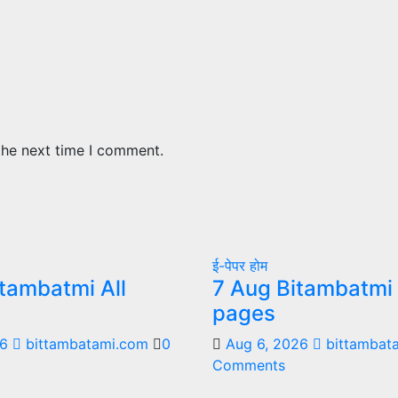
the next time I comment.
ई-पेपर
होम
tambatmi All
7 Aug Bitambatmi 
pages
26
bittambatami.com
0
Aug 6, 2026
bittambat
Comments