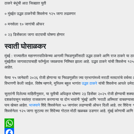
ठाकरे बंधूंची आठ जिल्ह्यात युती
० मुंबईत उद्धव ठाकरेंची शिवसेना १२५ जागा लढवणार
० मनसेला ९० जागांची ऑफर
० २३ डिसेंबरला जागा वाटपाची घोषणा होणार
स्वाती घोसाळकर
मुंबई : राज्यातील महानगरपालिकेच्या आगामी निवडणूकींसाठी उद्धव ठाकरे आणि राज ठाकरे या ठाकर
मुंबईतील जागावाटपाचाही फॉर्म्युला जवळपास निश्चित झाला आहे. उद्धव ठाकरे यांची शिवसेना १२
आहेत.
येत्या १५ जानेवारी २०२६ रोजी होणाऱ्या या निवडणूकीत ज्या प्रभागांमध्ये मराठी मतदारांचे वर्चस्
विभागणी केली जाईल. विशेष म्हणजे, मुस्लिम बहुल भागांत
उद्धव ठाकरे
यांची शिवसेना आपले उमेद
सूत्रांनी दिलेल्या माहितीनुसार, या युतीची अधिकृत घोषणा २३ डिसेंबर २०२५ रोजी होण्याची शक
दशकांपासून स्वतंत्र राजकारण करणाऱ्या या दोन भावांनी ‘मुंबई’ आणि ‘मराठी अस्मिता’ वाचवण्या
पाय खेचत आहेत.
भाजपाने
शिंदे शिवसेनेला ५० जागांवर लढण्याची ऑफर दिली आहे. तर शिंदेना १०
शिवसेनेला १२५ जागा सुटल्या तर शिंदेंच्या गोटात मोठी खळबळ उडणार आहे. मुंबई कोणाची आणि
WhatsApp