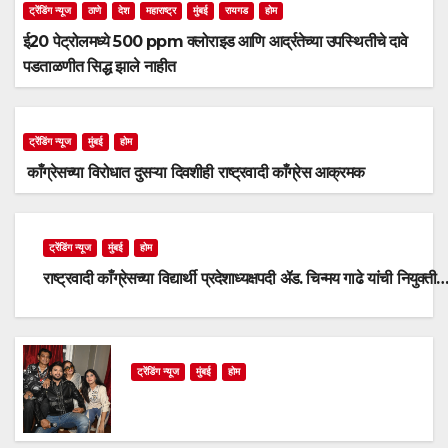
ट्रेंडिंग न्यूज
ठाणे
देश
महाराष्ट्र
मुंबई
रायगड
होम
ई20 पेट्रोलमध्ये 500 ppm क्लोराइड आणि आर्द्रतेच्या उपस्थितीचे दावे
पडताळणीत सिद्ध झाले नाहीत
ट्रेंडिंग न्यूज
मुंबई
होम
काँग्रेसच्या विरोधात दुसऱ्या दिवशीही राष्ट्रवादी काँग्रेस आक्रमक
ट्रेंडिंग न्यूज
मुंबई
होम
राष्ट्रवादी काँग्रेसच्या विद्यार्थी प्रदेशाध्यक्षपदी ॲड. चिन्मय गाढे यांची नियुक्ती
ट्रेंडिंग न्यूज
मुंबई
होम