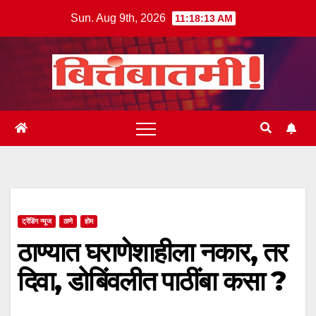
Skip
Sun. Aug 9th, 2026
11:18:14 AM
to
content
ट्रेंडिंग न्यूज
ठाणे
होम
ठाण्यात घराणेशाहीला नकार, तर
दिवा, डोबिंवलीत पाठींबा कसा ?