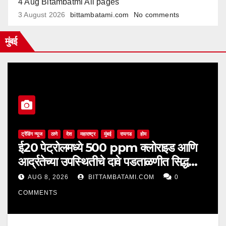
4 Aug Bitambatmi All pages
3 August 2026
bittambatami.com
No comments
मुंबई
ट्रेंडिंग न्यूज
ठाणे
देश
महाराष्ट्र
मुंबई
रायगड
होम
ई20 पेट्रोलमध्ये 500 ppm क्लोराइड आणि
आर्द्रतेच्या उपस्थितीचे दावे पडताळणीत सिद्ध
झाले नाहीत
AUG 8, 2026
BITTAMBATAMI.COM
0
COMMENTS