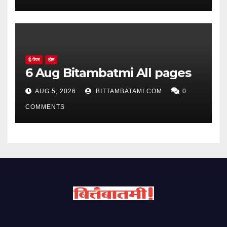
ई-पेपर
होम
6 Aug Bitambatmi All pages
AUG 5, 2026
BITTAMBATAMI.COM
0
COMMENTS