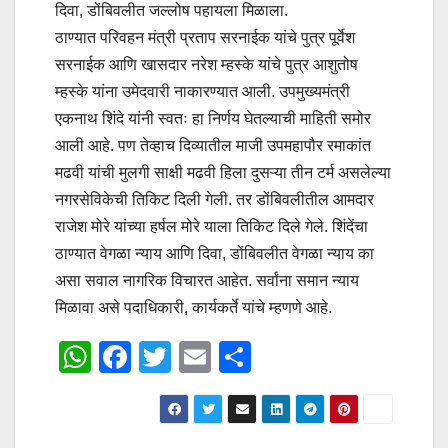
दिवा
,
डोंबिवलीत जल्लोष पहायला मिळाला.
ठाण्यात परिवहन मंत्री प्रताप सरनाईक यांचे पुत्र पूर्वेश
सरनाईक आणि खासदार नरेश म्हस्के यांचे पुत्र आशुतोष
म्हस्के यांना उमेदवारी नाकारण्यात आली. उपमुख्यमंत्री
एकनाथ शिंदे यांनी स्वतः हा निर्णय घेतल्याची माहिती समोर
आली आहे. पण तेव्हाच दिव्यातील माजी उपमहापौर रमाकांत
मढवी यांची मुलगी साक्षी मढवी हिला दुसऱ्या तीन टर्म असलेल्या
नगरसेविकेची तिकिट दिली गेली. तर डोंबिवलीतील आमदार
राजेश मोरे यांच्या हर्षल मोरे याला तिकिट दिले गेले. शिंदेंचा
ठाण्यात वेगळा न्याय आणि दिवा
,
डोंबिवलीत वेगळा न्याय का
असा सवाल नागरिक विचारत आहेत. सर्वांना समान न्याय
मिळावा असे पदाधिकारी
,
कार्यकर्ते यांचे म्हणणे आहे.
W
F
T
E
S
h
a
wi
m
h
at
c
tt
ail
ar