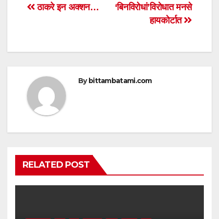
s
e
er
e
Post
ठाकरे इन अक्शन…
‘बिनविरोधां’विरोधात मनसे
A
b
हायकोर्टात
navigation
p
o
p
o
k
By
bittambatami.com
RELATED POST