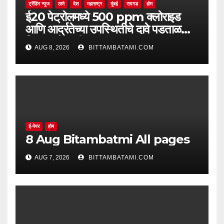
ट्रेंडिंग न्यूज
ठाणे
देश
महाराष्ट्र
मुंबई
रायगड
होम
ई20 पेट्रोलमध्ये 500 ppm क्लोराइड
आणि आर्द्रतेच्या उपस्थितीचे दावे पडताळणीत
सिद्ध झाले नाहीत
AUG 8, 2026
BITTAMBATAMI.COM
ई-पेपर
होम
8 Aug Bitambatmi All pages
AUG 7, 2026
BITTAMBATAMI.COM