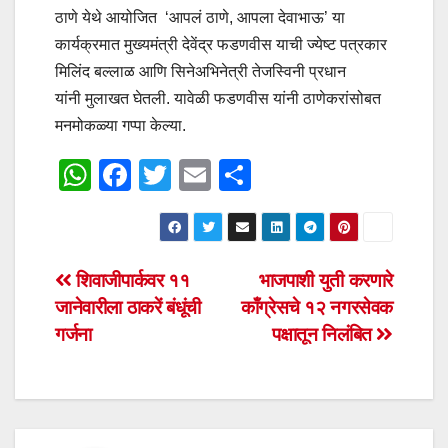
ठाणे येथे आयोजित ‘आपलं ठाणे, आपला देवाभाऊ’ या
कार्यक्रमात मुख्यमंत्री देवेंद्र फडणवीस याची ज्येष्ट पत्रकार
मिलिंद बल्लाळ आणि सिनेअभिनेत्री तेजस्विनी प्रधान
यांनी मुलाखत घेतली. यावेळी फडणवीस यांनी ठाणेकरांसोबत
मनमोकळ्या गप्पा केल्या.
W
F
T
E
S
h
a
wi
m
h
at
c
tt
ail
ar
s
e
er
e
Post
शिवाजीपार्कवर ११
भाजपाशी युती करणारे
A
b
जानेवारीला ठाकरें बंधूंची
काँग्रेसचे १२ नगरसेवक
navigation
p
o
गर्जना
पक्षातून निलंबित
p
o
k