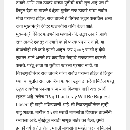
ठाकरे आणि राज ठाकरे यांच्या युतीची चर्चा सुरु आहे पण मी
लिहून देतो या ठाकरे बंधूंच्या युतीत राज ठाकरे यांचा सर्वात
मोठा पराभव होईल. राज ठाकरे हे बिगेस्ट लुझर असतिल असा
दावा मुख्यमंत्री देवेंद्र फडणवीस यांनी केला आहे
.
मुख्यमंत्री
देवेंद्र फडणवीस
म्हणाले की
,
उद्धव ठाकरे
आणि
राज ठाकरे एकत्र आल्याने काही फरक पडणार नाही. या
दोघांचीही मते कमी झाली आहेत. जर २००९ साली हे दोघे
एकत्र आले असते तर कदाचित तेव्हाचे राजकारण बदलले
असते. परंतु आता या युतीचा फारसा प्रभाव नाही. या
निवडणुकीनंतर राज ठाकरे यांचा सर्वात पराभव होईल हे लिहून
घ्या. या युतीत राज ठाकरेंचा फायदा उद्धव ठाकरेंना मिळेल परंतु
उद्धव ठाकरेंचा फायदा राज यांना मिळणार नाही असं त्यांनी
म्हटलं आहे. तसेच “
Raj Thackeray Will Be Biggest
Loser”
ही माझी भविष्यवाणी आहे. ती निवडणुकीनंतर तुम्ही
पाहू शकता. मागील २५ वर्ष मराठी माणसांचा विश्वास ठाकरेंनी
गमावला आहे. मुंबईतून मराठी माणूस बाहेर का गेला
,
तुम्ही
इतकी वर्ष सत्तेत होता. मराठी माणसांना मुंबईत घर का मिळाले