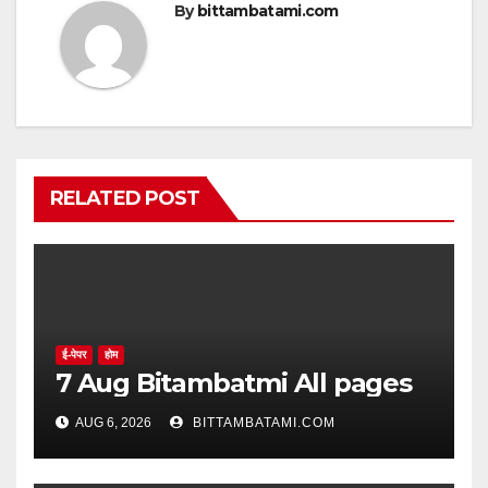
By
bittambatami.com
RELATED POST
ई-पेपर
होम
7 Aug Bitambatmi All pages
AUG 6, 2026
BITTAMBATAMI.COM