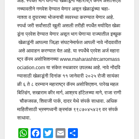
आहे. स्पर्धेत भाग घेणाऱ्या खेळाडूंना महाराष्ट्र कॅरम असोसिएश
नच्यावतीने गणवेश देण्यात येणार असून खेळाडूंच्या चहा-
नाश्ता व दुपारच्या भोजनाची व्यवस्था करण्यात येणार आहे.
स्पर्धा जरी सर्वांसाठी खुली असली तरीही स्पर्धेत मर्यादित खेळा
डूंना प्रवेश देण्यात येणार असून भाग घेणाऱ्या राज्यातील इच्छुक
खेळाडूंनी आपल्या जिल्हा संघटनेमार्फत आपली नावे नोंदवावीत
असे आवाहन करण्यात येत आहे. या स्पर्धेचे प्रवेश अर्ज महारा
ष्ट्र कॅरम असोसिशनच्या www.maharashtrcarromass
ociation.com या संकेत स्थळावर उपलब्ध आहे. नावे नोंदवि
ण्यासाठी खेळाडूंनी दिनांक ११ जानेवारी २०२५ रोजी सायंका
ळी ६ ते ८ दरम्यान महाराष्ट्र कॅरम असोसिएशन. पारेख महल
बिल्डिंग, सखाराम कीर मार्ग, आश्रय हॉटेलच्या मागे, राजा राणी
चौकजवळ, शिवाजी पार्क, दादर येथे संपर्क साधावा. अधिक
माहितीसाठी भ्रमणध्वनी क्रमांक ९९८७०४५४२९ वर संपर्क
साधावा.
W
F
T
E
S