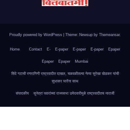
Proudly powered by WordPress
|
Theme: Newsup by
Themeansar
.
Home
Contact
E-
E-paper
E-paper
E-paper
Epaper
Epaper
Epaper
Mumbai
शिंदे गटाची रणरागिणी राष्ट्रवादीत दाखल, चळवळीतल्या नेत्या सुरेखा खेडकर यांची
सुधाकर घारेंना साथ
संपादकीय
सुनेत्रा पवारांच्या राज्यसभा उमेदवारीमुळे राष्ट्रवादीतच नाराजी