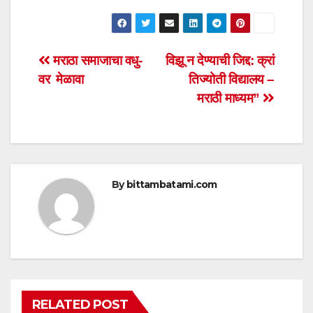
h
a
wi
m
h
at
c
tt
ail
ar
s
e
er
e
Post
मराठा समाजाचा वधु-
विझू न देण्याची जिद्द: क्रां
A
b
वर मेळावा
तिज्योती विद्यालय –
navigation
p
o
मराठी माध्यम”
p
o
k
By
bittambatami.com
RELATED POST