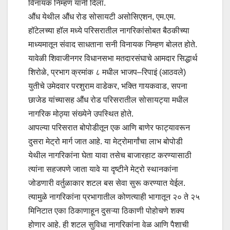
विनायक निम्हण यांनी दिला.
औंध येथील औंध रोड सोसायटी असोसिएशन, एम.एम.
हॉटेलच्या हॉल मध्ये परिसरातील नागरिकांसोबत बैठकीच्या
माध्यमातून संवाद साधताना सनी विनायक निम्हण बोलत होते.
यावेळी शिवाजीनगर विधानसभा मतदारसंघाचे आमदार सिद्धार्थ
शिरोळे, प्रभाग क्रमांक ८ मधील भाजप–रिपाइं (आठवले)
युतीचे उमेदवार परशुराम वाडेकर, भक्ति गायकवाड, सपना
छाजेड यांच्यासह औंध रोड परिसरातील सोसायट्या मधील
नागरिक मोठ्या संख्येने उपस्थित होते.
आपल्या परिसरात बोपोडीतून एक आणि बाणेर फाट्यावरून
दुसरा मेट्रो मार्ग जात आहे. या मेट्रोमार्गांचा लाभ बोपोडी
येथील नागरिकांना घेता यावा तसेच बाजारहाट करण्यासाठी
त्यांना सहजपणे जाता यावे या दृष्टीने मेट्रो स्थानकांना
जोडणारी वर्तुळाकार शटल बस सेवा सुरू करण्यात येईल.
त्यामुळे नागरिकांना प्रभागातील कोणत्याही भागातून २० ते २५
मिनिटात एका ठिकाणाहून दुसऱ्या ठिकाणी पोहोचणे शक्य
होणार आहे. ही शटल सुविधा नागरिकांना वेळ आणि पैशाची