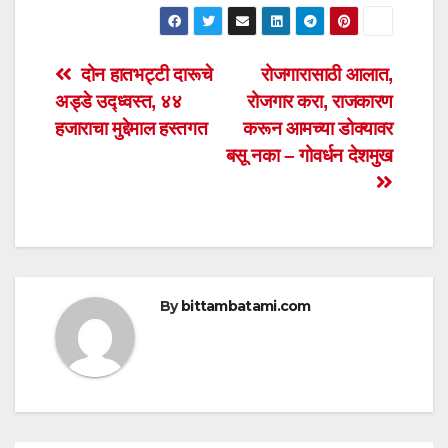
h
a
wi
m
h
at
c
tt
ail
ar
s
e
er
e
Post
दोन हातभट्टी दारूचे
रोजगारासाठी आलात,
A
b
अड्डे उद्ध्वस्त, ४४
रोजगार करा, राजकारण
navigation
p
o
हजाराचा मुद्देमाल हस्तगत
करून आमच्या डोक्यावर
p
o
बसू नका – गोवर्धन देशमुख
k
By
bittambatami.com