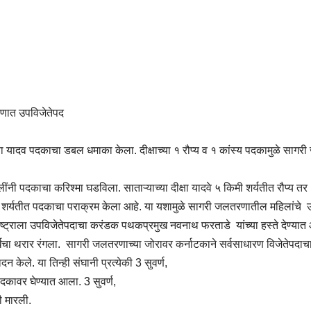
तरणात उपविजेतेपद
षा यादव पदकाचा डबल धमाका केला. दीक्षाच्‍या १ रौप्‍य व १ कांस्य पदकामुळे साग
नी पदकाचा करिश्मा घडविला. साताऱ्याच्‍या दीक्षा यादवे ५ किमी शर्यतीत रौप्‍य त
न्‍ही शर्यतीत पदकाचा पराक्रम केला आहे. या यशामुळे सागरी जलतरणातील महिलांचे 
ाष्ट्राला उपविजेतेपदाचा करंडक पथकप्रमुख नवनाथ फरताडे यांच्‍या हस्‍ते देण्या
पर्धेचा थरार रंगला. सागरी जलतरणाच्या जोरावर कर्नाटकाने सर्वसाधारण विजेतेपदाच
 केले. या तिन्‍ही संघानी प्रत्‍येकी 3 सुवर्ण,
पदकावर घेण्यात आला. 3 सुवर्ण,
ी मारली.