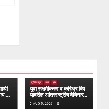
ट्रेंडिंग न्यूज
ठाणे
होम
यार्थी
युवा सक्षमीकरण व करिअर विष
मय गाढे
यावरील आंतरराष्ट्रीय वेबिनारला
देश-
AUG 5, 2026
विदेशातून उत्स्फूर्त प्रतिसाद