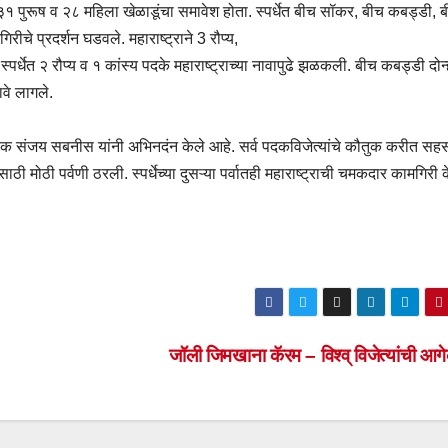
ये ३१ पुरूष व २८ महिला खेळाडूंचा समावेश होता. स्‍पर्धेत बीच सॉकर, बीच कबड्डी, ब
ीचे प्रदर्शन घडवले. महाराष्ट्राने 3 रौप्य,
धेत २ रौप्‍य व १ कांस्य पदके महाराष्ट्राच्‍या नावापुढे झळकली. बीच कबड्डी दोन्‍
वे लागले.
संजय सबनीस यांनी अभिनदंन केले आहे. सर्व पदकविजेत्‍यांचे कौतुक करीत सह
साठी मोठी पर्वणी ठरली. स्‍पर्धेच्‍या दुसऱ्या पर्वातही महाराष्ट्राची चमकदार कामगिर
जॉली जिमखाना कॅरम – विश्व् विजेत्यांची आ