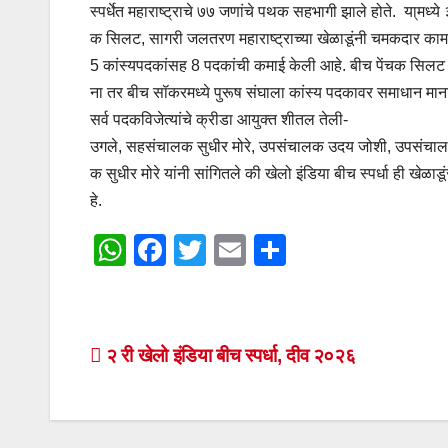
स्‍पर्धेत महाराष्ट्राचे ७७ जणांचे पथक सहभागी झाले होते. या्मध्
क सिलट, सागरी जलतरण महाराष्ट्राच्‍या खेळाडूंनी चमकदार कामगिर
5 कांस्यपदकांसह 8 पदकांची कमाई केली आहे. बीच पेंचक सिलट स्‍पर्
ना तर बीच सॉकरमध्ये पुरूष संघाला कांस्य पदकावर समाधान माना
सर्व पदकविजेत्‍यांचे क्रीडा आयुक्‍त शीतल तेली-
उगले, सहसंचालक सुधीर मोरे, उपसंचालक उदय जोशी, उपसंचालक 
क सुधीर मोरे यांनी सांगितले की खेलो इंडिया बीच स्पर्धा ही खेळाडूं
हे.
W
F
T
E
S
h
a
wi
m
h
at
c
tt
ail
ar
s
e
er
e
Post
२ री खेलो इंडिया बीच स्‍पर्धा, दीव २०२६
A
b
navigation
p
o
p
o