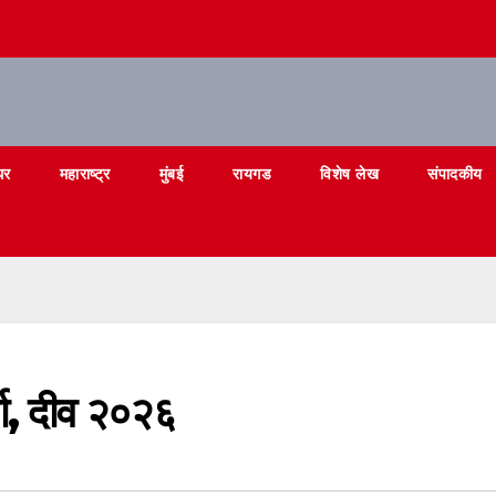
घर
महाराष्ट्र
मुंबई
रायगड
विशेष लेख
संपादकीय
्धा, दीव २०२६