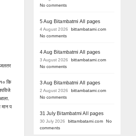
No comments
5 Aug Bitambatmi All pages
4 August 2026
bittambatami.com
No comments
4 Aug Bitambatmi All pages
3 August 2026
bittambatami.com
री जलतर
No comments
र १० कि
3 Aug Bitambatmi All pages
उपविजे
2 August 2026
bittambatami.com
No comments
त आला.
ा मान प
31 July Bitambatmi All pages
30 July 2026
bittambatami.com
No
comments