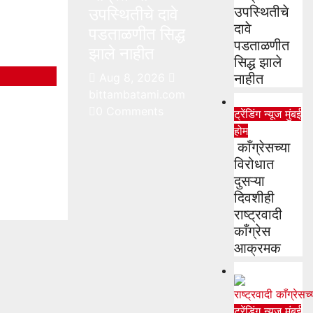
उपस्थितीचे
उपस्थितीचे दावे
दावे
पडताळणीत सिद्ध
पडताळणीत
झाले नाहीत
सिद्ध झाले
Aug 8, 2026
नाहीत
bittambatami.com
0 Comments
ट्रेंडिंग न्यूज
मुंबई
ll
होम
काँग्रेसच्या
mi.com
विरोधात
दुसऱ्या
दिवशीही
राष्ट्रवादी
काँग्रेस
आक्रमक
ट्रेंडिंग न्यूज
मुंबई