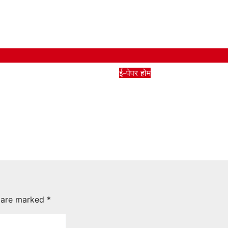
ई-पेपर
होम
itambatmi All
7 Aug Bitambatmi A
pages
026
bittambatami.com
Aug 6, 2026
bittambata
s are marked
*