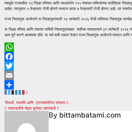
त्यामुळे राज्यातील १२ जिल्हा परिषदा आणि त्याअंतर्गत १२५ पंचायत समित्यांच्या सार्वत्रिक निवडण
आहेत. त्यानुसार ५ फेब्रुवार रोजी होणारे मतदान आता ७ फेब्रुवारी रोजी होणार आहे. तर मतम
राज्य निवडणूक आयोगाने या निवडणुकांसाठी १३ जानेवारी २०२६ रोजी सविस्तर निवडणूक कार्यक्रम ज
या जिल्हा परिषद आणि पंचायत समिती निवडणुकांबाबत सर्वोच्च न्यायालयाने ३१ जानेवारी २०२६ नंत
आत पूर्ण करणे आवश्यक होते. या सर्व बाबी लक्षात घेऊन राज्य निवडणूक आयोगाने मतदान आणि म
WhatsApp
Facebook
Twitter
Email
Share
Post
‘रिफार्म, परफॉर्म आणि ट्रान्सफॉर्म’वर फोकस
राष्ट्रवादीचे नेतृत्व सुनेत्रा पवारांकडे ?
navigation
By
bittambatami.com