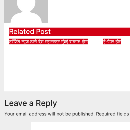
Related Post
ट्रेंडिंग न्यूज
ठाणे
देश
महाराष्ट्र
मुंबई
रायगड
होम
ई-पेपर
होम
ई20 पेट्रोलमध्ये 500 ppm
8 Aug B
क्लोराइड आणि आर्द्रतेच्या
pages
उपस्थितीचे दावे पडताळणीत सिद्ध
Aug 7, 2
झाले नाहीत
Aug 8, 2026
bittambatami.com
Leave a Reply
Your email address will not be published.
Required field