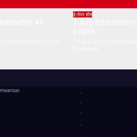
ई-पेपर
होम
tambatmi All
7 Aug Bitambatmi 
pages
26
bittambatami.com
0
Aug 6, 2026
bittambat
Comments
meansar
.