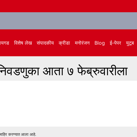
ायगड
विशेष लेख
संपादकीय
क्रीडा
मनोरंजन
Blog
ई-पेपर
युटूब
निवडणुका आता ७ फेब्रुवारीला
ा जाहिर करण्यात आला आहे.