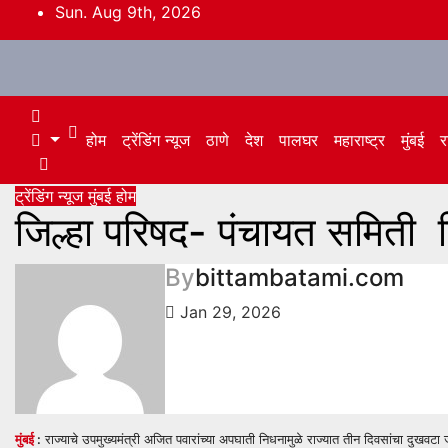
Skip
Sun. Aug 9th, 2026
to
content
होम
ट्रेंडिंग न्यूज
ठाणे
देश
पालघर
महाराष्ट्र
मुंबई
र
ट्रेंडिंग न्यूज
मुंबई
होम
जिल्हा परिषद- पंचायत समिती 
By
bittambatami.com
Jan 29, 2026
मुंबई
:
राज्याचे उपमुख्यमंत्री अजित पवारांच्या अपघाती निधनामुळे राज्यात तीन दिवसांचा दुखवट