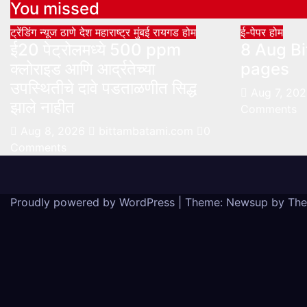
You missed
ट्रेंडिंग न्यूज
ठाणे
देश
महाराष्ट्र
मुंबई
रायगड
होम
ई-पेपर
होम
ई20 पेट्रोलमध्ये 500 ppm
8 Aug Bi
क्लोराइड आणि आर्द्रतेच्या
pages
उपस्थितीचे दावे पडताळणीत सिद्ध
Aug 7, 20
झाले नाहीत
Comments
Aug 8, 2026
bittambatami.com
0
Comments
Proudly powered by WordPress
|
Theme: Newsup by
The