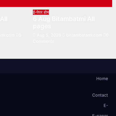
ई-पेपर
होम
All
6 Aug Bitambatmi All
pages
ami.com
0
Aug 5, 2026
bittambatami.com
0
Comments
Home
Contact
E-
E-paper