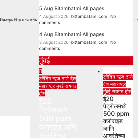
5 Aug Bitambatmi All pages
4 August 2026
bittambatami.com
No
िवडणूक चिन्ह वाटप तसेच अंतिम उमेदवारांची यादी प्रसिद्ध करण्याची प्रक्रिया पूर्ण झाली आहे. मा
comments
4 Aug Bitambatmi All pages
3 August 2026
bittambatami.com
No
comments
मुंबई
ट्रेंडिंग न्यूज
ठाणे
ट्रेंडिंग न्यूज
ठाणे
देश
देश
महाराष्ट्र
महाराष्ट्र
मुंबई
रायगड
मुंबई
रायगड
होम
होम
ई20
ई20
पेट्रोलमध्ये
पेट्रोलमध्ये
500 ppm
500 ppm
क्लोराइड
क्लोराइड आणि
आणि
आर्द्रतेच्या
आर्द्रतेच्या