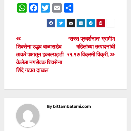
W
F
T
E
S
h
a
wi
m
h
at
c
tt
ail
ar
s
e
er
e
Post
‘सरस प्रदर्शनात’ ग्रामीण
A
b
शिवसेना उद्धव बाळासाहेब
महिलांच्या उत्पादनांची
navigation
p
o
ठाकरे पक्षातून हकालपट्टी
५१.१७ विक्रमी विक्री,
p
o
केलेला नगसेवक शिवसेना
शिंदे गटात दाखल
k
By
bittambatami.com