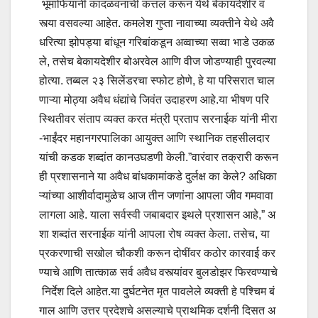
भूमाफियांनी कांदळवनाची कत्तल करून येथे बेकायदेशीर व
स्त्या वसवल्या आहेत. कमलेश गुप्ता नावाच्या व्यक्तीने येथे अवै
धरित्या झोपड्या बांधून गरिबांकडून अव्वाच्या सव्वा भाडे उकळ
ले, तसेच बेकायदेशीर बोअरवेल आणि वीज जोडण्याही पुरवल्या
होत्या. तब्बल २३ सिलेंडरचा स्फोट होणे, हे या परिसरात चाल
णाऱ्या मोठ्या अवैध धंद्यांचे जिवंत उदाहरण आहे.या भीषण परि
स्थितीवर संताप व्यक्त करत मंत्री प्रताप सरनाईक यांनी मीरा
-भाईंदर महानगरपालिका आयुक्त आणि स्थानिक तहसीलदार
यांची कडक शब्दांत कानउघडणी केली.”वारंवार तक्रारी करून
ही प्रशासनाने या अवैध बांधकामांकडे दुर्लक्ष का केले? अधिका
ऱ्यांच्या आशीर्वादामुळेच आज तीन जणांना आपला जीव गमवावा
लागला आहे. याला सर्वस्वी जबाबदार इथले प्रशासन आहे,” अ
शा शब्दांत सरनाईक यांनी आपला रोष व्यक्त केला. तसेच, या
प्रकरणाची सखोल चौकशी करून दोषींवर कठोर कारवाई कर
ण्याचे आणि तात्काळ सर्व अवैध वस्त्यांवर बुलडोझर फिरवण्याचे
निर्देश दिले आहेत.या दुर्घटनेत मृत पावलेले व्यक्ती हे पश्चिम बं
गाल आणि उत्तर प्रदेशचे असल्याचे प्राथमिक दर्शनी दिसत अ