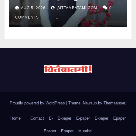
AUG 5, 2026
BITTAMBATAMI.COM
0
COMMENTS
Proudly powered by WordPress
|
Theme: Newsup by
Themeansar
.
Home
Contact
E-
E-paper
E-paper
E-paper
Epaper
Epaper
Epaper
Mumbai