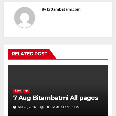
By
bittambatami.com
RELATED POST
ई-पेपर
होम
7 Aug Bitambatmi All pages
AUG 6, 2026
BITTAMBATAMI.COM