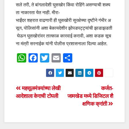
सले तरी, ते बांगलादेशी घुसखोर किंवा रोहिंगे असण्याची शक्य
ता नाकारता येत नाही. मीरा-
भाईंदर शहरात वाढणारी ही घुसखोरी सुरक्षेच्या दृष्टीने गंभीर अ
सून, पोलिसांनी अशा बेकायदेशीर झोपडपट्ट्यांची झाडाझडती
घेऊन घुसखोरांवर तात्काळ कारवाई करावी, अशा कडक सूच
ना मंत्री सरनाईक यांनी पोलीस प्रशासनाला दिल्या आहेत.
W
F
T
E
S
h
a
wi
m
h
at
c
tt
ail
ar
s
e
er
e
Post
महसूलमंत्र्यांच्या लेखी
कर्जत-
A
b
आदेशाला केराची टोपली
जामखेड मध्ये डिजिटल शै
navigation
p
o
क्षणिक क्रांती
p
o
k