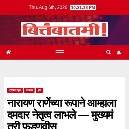
Skip
Thu. Aug 6th, 2026
10:21:39 PM
to
content
ट्रेंडिंग न्यूज
पालघर
होम
नारायण राणेंच्या रूपाने आम्हाला
दमदार नेतृत्व लाभले — मुख्यमं
त्री फडणवीस