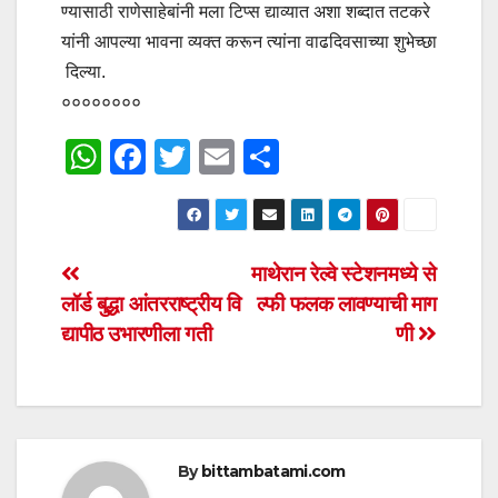
ण्यासाठी राणेसाहेबांनी मला टिप्स द्याव्यात अशा शब्दात तटकरे
यांनी आपल्या भावना व्यक्त करून त्यांना वाढदिवसाच्या शुभेच्छा
दिल्या.
००००००००
W
F
T
E
S
h
a
wi
m
h
at
c
tt
ail
ar
s
e
er
e
Post
माथेरान रेल्वे स्टेशनमध्ये से
A
b
लॉर्ड बुद्धा आंतरराष्ट्रीय वि
ल्फी फलक लावण्याची माग
navigation
p
o
द्यापीठ उभारणीला गती
णी
p
o
k
By
bittambatami.com