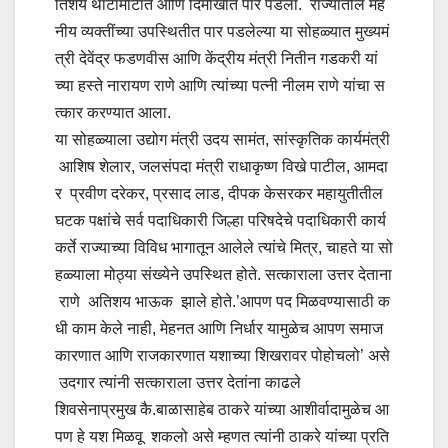
तिशय थाटामाटात आणि दिमाखात पार पडला. राज्यातील मह
नीय व्यक्तींच्या उपस्थितीत पार पडलेल्या या सोहळ्यात मुख्यमं
त्री देवेंद्र फडणवीस आणि केंद्रीय मंत्री नितीन गडकरी यां
च्या हस्ते नारायण राणे आणि त्यांच्या पत्नी नीलम राणे यांचा स
त्कार करण्यात आला.
या सोहळ्याला उद्योग मंत्री उदय सामंत, सांस्कृतिक कार्यमंत्री
आशिष शेलार, जलसंपदा मंत्री राधाकृष्ण विखे पाटील, आमदा
र प्रवीण दरेकर, प्रसाद लाड, दीपक केसरकर महायुतीतील
घटक पक्षांचे सर्व पदाधिकारी जिल्हा परिषदेचे पदाधिकारी कार्य
कर्ते राज्याच्या विविध भागातून आलेले त्यांचे मित्र, चाहते या सो
हळ्याला मोठ्या संख्येने उपस्थित होते. सत्काराला उत्तर देताना
राणे अतिशय भाऊक झाले होते.’आपण पद मिळवण्यासाठी क
धी काम केले नाही, मेहनत आणि निर्धार यामुळेच आपण समाज
कारणात आणि राजकारणात यशाच्या शिखरावर पोहोचलो’ असे
उदगार त्यांनी सत्काराला उत्तर देतांना काढले
शिवसेनाप्रमुख कै.बाळासाहेब ठाकरे यांच्या आशीर्वादामुळेच आ
पण हे यश मिळवू शकलो असे म्हणत त्यांनी ठाकरे यांच्या प्रति