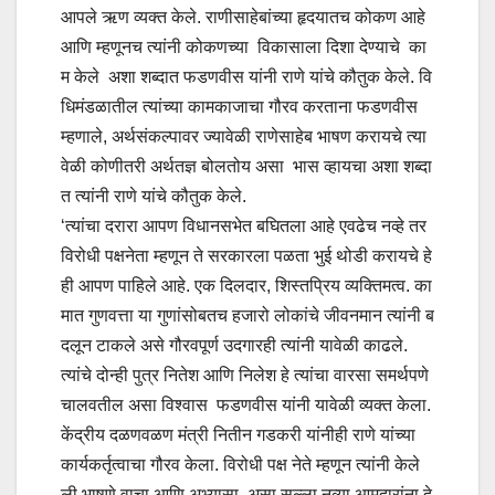
आपले ऋण व्यक्त केले. राणीसाहेबांच्या हृदयातच कोकण आहे
आणि म्हणूनच त्यांनी कोकणच्या विकासाला दिशा देण्याचे का
म केले अशा शब्दात फडणवीस यांनी राणे यांचे कौतुक केले. वि
धिमंडळातील त्यांच्या कामकाजाचा गौरव करताना फडणवीस
म्हणाले, अर्थसंकल्पावर ज्यावेळी राणेसाहेब भाषण करायचे त्या
वेळी कोणीतरी अर्थतज्ञ बोलतोय असा भास व्हायचा अशा शब्दा
त त्यांनी राणे यांचे कौतुक केले.
‘त्यांचा दरारा आपण विधानसभेत बघितला आहे एवढेच नव्हे तर
विरोधी पक्षनेता म्हणून ते सरकारला पळता भुई थोडी करायचे हे
ही आपण पाहिले आहे. एक दिलदार, शिस्तप्रिय व्यक्तिमत्व. का
मात गुणवत्ता या गुणांसोबतच हजारो लोकांचे जीवनमान त्यांनी ब
दलून टाकले असे गौरवपूर्ण उदगारही त्यांनी यावेळी काढले.
त्यांचे दोन्ही पुत्र नितेश आणि निलेश हे त्यांचा वारसा समर्थपणे
चालवतील असा विश्वास फडणवीस यांनी यावेळी व्यक्त केला.
केंद्रीय दळणवळण मंत्री नितीन गडकरी यांनीही राणे यांच्या
कार्यकर्तृत्वाचा गौरव केला. विरोधी पक्ष नेते म्हणून त्यांनी केले
ली भाषणे वाचा आणि अभ्यासा, असा सल्ला नव्या आमदारांना दे