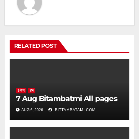
RELATED POST
ई-पेपर
होम
7 Aug Bitambatmi All pages
AUG 6, 2026
BITTAMBATAMI.COM