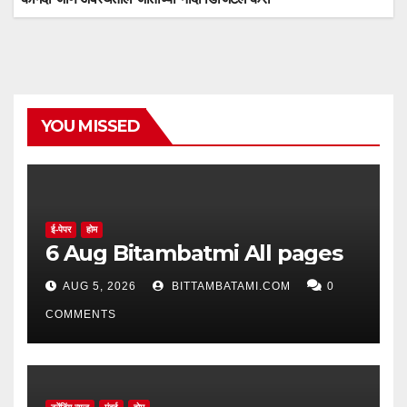
YOU MISSED
ई-पेपर
होम
6 Aug Bitambatmi All pages
AUG 5, 2026
BITTAMBATAMI.COM
0
COMMENTS