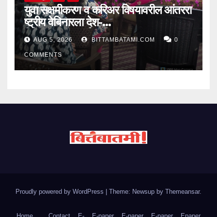
युवा सक्षमीकरण व करिअर विषयावरील आंतररा
ष्ट्रीय वेबिनारला देश-
विदेशातून उत्स्फूर्त प्रतिसाद
AUG 5, 2026
BITTAMBATAMI.COM
0
COMMENTS
Proudly powered by WordPress
|
Theme: Newsup by
Themeansar
.
Home
Contact
E-
E-paper
E-paper
E-paper
Epaper