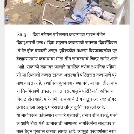
Slug – दिवा स्टेशन परिसरात कचऱ्याचा प्रश्न गंभीर
दिवा(आरती परब): दिवा शहरात कचऱ्याची समस्या दिवसेंदिवस
गंभीर होत चालली असून, पूर्वेकडील मधल्या ब्रिजजवळील प्र
वेशद्वारासमोर कचऱ्याचा मोठा ढीग साचल्याचे चित्र समोर आले
आहे. सकाळी कामावर जाणारे नागरिक तसेच स्थानिक रहिवा
सी या ठिकाणी कचरा टाकत असल्याने परिसरात कचऱ्याचे प्र
माण वाढत आहे. स्थानिक दुकानदारांच्या मते, या भागातील कच
रा नियमितपणे उचलला जात नसल्यामुळे परिस्थिती अधिकच
बिकट होत आहे. परिणामी, कचऱ्याचे ढीग वाढून अक्षरशः डोंगर
तयार झाला असून, परिसरात तीव्र दुर्गंधी पसरली आहे.
या मार्गावरून कोकणात जाणारे प्रवासी, तसेच रोज वसई, पनवे
ल आणि रोहा येथे कामासाठी जाणाऱ्या नागरिकांना नाकावर रु
माल ठेवून प्रवास करावा लागत आहे. त्यामुळे प्रवाशांसह स्था