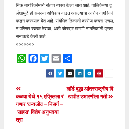
निक नागरिकांमध्ये संताप व्यक्त केला जात आहे. पालिकेच्या दु
र्लक्षामुळे ही समस्या अधिकच वाढत असल्याचा आरोप नागरिकां
कडून करण्यात येत आहे. संबंधित ठिकाणी दररोज कचरा उचलू
न परिसर स्वच्छ ठेवावा, अशी जोरदार मागणी नागरिकांनी प्रशा
सनाकडे केली आहे.
०००००००
W
F
T
E
S
h
a
wi
m
h
at
c
tt
ail
ar
s
e
er
e
Post
लॉर्ड बुद्धा आंतरराष्ट्रीय वि
A
b
कळवा येथे १५ एप्रिलला रं
द्यापीठ उभारणीला गती
navigation
p
o
गणार ‘वन्यजीव – निसर्ग –
p
o
साहस’ विशेष अनुभवया
त्रा
k