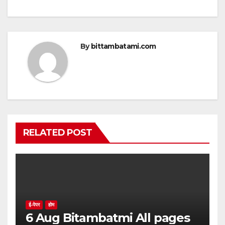
By
bittambatami.com
RELATED POST
ई-पेपर
होम
6 Aug Bitambatmi All pages