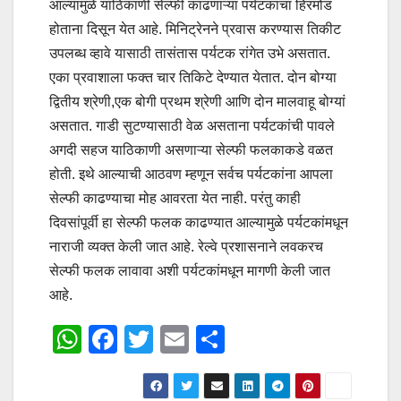
आल्यामुळे याठिकाणी सेल्फी काढणाऱ्या पर्यटकांचा हिरमोड
होताना दिसून येत आहे. मिनिट्रेनने प्रवास करण्यास तिकीट
उपलब्ध व्हावे यासाठी तासंतास पर्यटक रांगेत उभे असतात.
एका प्रवाशाला फक्त चार तिकिटे देण्यात येतात. दोन बोग्या
द्वितीय श्रेणी,एक बोगी प्रथम श्रेणी आणि दोन मालवाहू बोग्यां
असतात. गाडी सुटण्यासाठी वेळ असताना पर्यटकांची पावले
अगदी सहज याठिकाणी असणाऱ्या सेल्फी फलकाकडे वळत
होती. इथे आल्याची आठवण म्हणून सर्वच पर्यटकांना आपला
सेल्फी काढण्याचा मोह आवरता येत नाही. परंतु काही
दिवसांपूर्वी हा सेल्फी फलक काढण्यात आल्यामुळे पर्यटकांमधून
नाराजी व्यक्त केली जात आहे. रेल्वे प्रशासनाने लवकरच
सेल्फी फलक लावावा अशी पर्यटकांमधून मागणी केली जात
आहे.
W
F
T
E
S
h
a
wi
m
h
at
c
tt
ail
ar