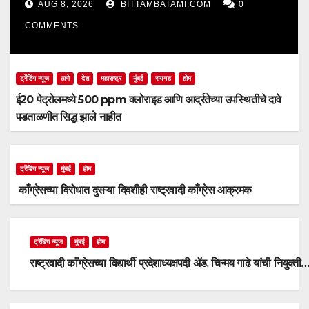
झाले नाहीत
AUG 8, 2026
BITTAMBATAMI.COM
0
COMMENTS
ट्रेंडिंग न्यूज
ठाणे
देश
महाराष्ट्र
मुंबई
रायगड
होम
ई20 पेट्रोलमध्ये 500 ppm क्लोराइड आणि आर्द्रतेच्या उपस्थितीचे दावे
पडताळणीत सिद्ध झाले नाहीत
ट्रेंडिंग न्यूज
मुंबई
होम
काँग्रेसच्या विरोधात दुसऱ्या दिवशीही राष्ट्रवादी काँग्रेस आक्रमक
ट्रेंडिंग न्यूज
मुंबई
होम
राष्ट्रवादी काँग्रेसच्या विद्यार्थी प्रदेशाध्यक्षपदी ॲड. चिन्मय गाढे यांची नियुक्ती