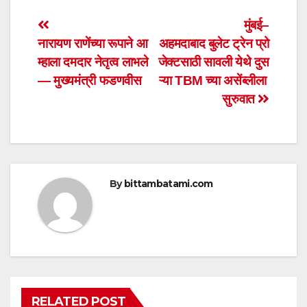
s
e
er
e
Post
मुंबई–
A
b
नारायण राणेंच्या रूपाने आ
अहमदाबाद बुलेट ट्रेन प्रो
navigation
p
o
म्हाला दमदार नेतृत्व लाभले
जेक्टसाठी सावली येथे दुस
p
o
— मुख्यमंत्री फडणवीस
ऱ्या TBM च्या असेंब्लीला
सुरुवात
k
By
bittambatami.com
RELATED POST