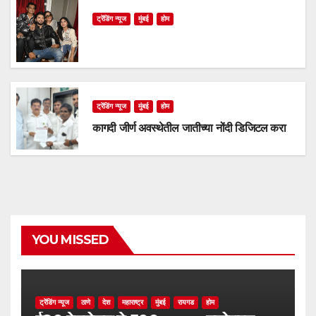
ट्रेंडिंग न्यूज
मुंबई
होम
ट्रेंडिंग न्यूज
मुंबई
होम
कागदी जीर्ण अवस्थेतील जातीच्या नोंदी डिजिटल करा
YOU MISSED
ट्रेंडिंग न्यूज
ठाणे
देश
महाराष्ट्र
मुंबई
रायगड
होम