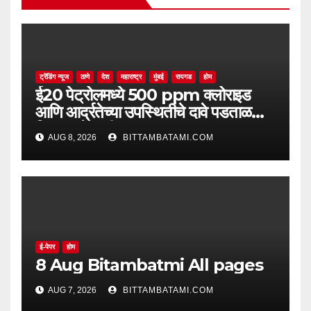
ट्रेंडिंग न्यूज
ठाणे
देश
महाराष्ट्र
मुंबई
रायगड
होम
ई20 पेट्रोलमध्ये 500 ppm क्लोराइड
आणि आर्द्रतेच्या उपस्थितीचे दावे पडताळणीत
सिद्ध झाले नाहीत
AUG 8, 2026
BITTAMBATAMI.COM
ई-पेपर
होम
8 Aug Bitambatmi All pages
AUG 7, 2026
BITTAMBATAMI.COM