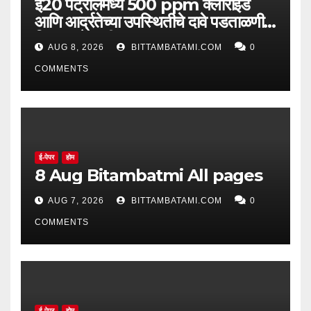
ई20 पेट्रोलमध्ये 500 ppm क्लोराइड
आणि आर्द्रतेच्या उपस्थितीचे दावे पडताळणीत
सिद्ध झाले नाहीत
AUG 8, 2026
BITTAMBATAMI.COM
0
COMMENTS
ई-पेपर
होम
8 Aug Bitambatmi All pages
AUG 7, 2026
BITTAMBATAMI.COM
0
COMMENTS
ई-पेपर
होम