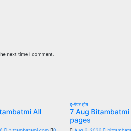
the next time I comment.
ई-पेपर
होम
tambatmi All
7 Aug Bitambatmi 
pages
26
bittambatami.com
0
Aug 6, 2026
bittambat