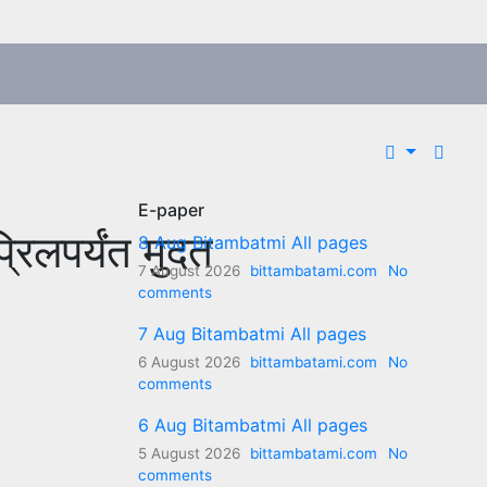
E-paper
िलपर्यंत मुदत
8 Aug Bitambatmi All pages
7 August 2026
bittambatami.com
No
comments
7 Aug Bitambatmi All pages
6 August 2026
bittambatami.com
No
comments
6 Aug Bitambatmi All pages
5 August 2026
bittambatami.com
No
comments