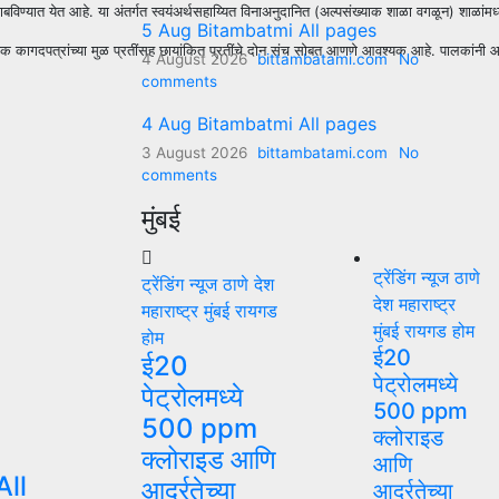
त येत आहे. या अंतर्गत स्वयंअर्थसहाय्यित विनाअनुदानित (अल्पसंख्याक शाळा वगळून) शाळांमध्ये 
5 Aug Bitambatmi All pages
कागदपत्रांच्या मुळ प्रतींसह छायांकित प्रतींचे दोन संच सोबत आणणे आवश्यक आहे. पालकांनी आरट
4 August 2026
bittambatami.com
No
comments
4 Aug Bitambatmi All pages
3 August 2026
bittambatami.com
No
comments
मुंबई
ट्रेंडिंग न्यूज
ठाणे
ट्रेंडिंग न्यूज
ठाणे
देश
देश
महाराष्ट्र
महाराष्ट्र
मुंबई
रायगड
मुंबई
रायगड
होम
होम
ई20
ई20
पेट्रोलमध्ये
पेट्रोलमध्ये
500 ppm
500 ppm
क्लोराइड
क्लोराइड आणि
आणि
ll
आर्द्रतेच्या
आर्द्रतेच्या