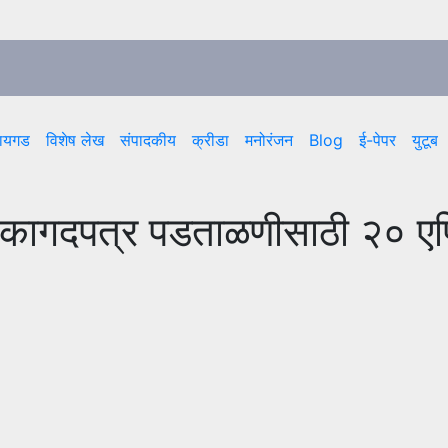
ायगड
विशेष लेख
संपादकीय
क्रीडा
मनोरंजन
Blog
ई-पेपर
युटूब
कागदपत्र पडताळणीसाठी २० एप्र