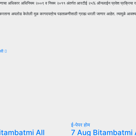
षणाचा अधिकार अधिनियम २००९ व नियम २०११ अंतर्गत आरटीई २५% ऑनलाईन प्रवेश प्रक्रिया राबविण्या
करताना अपलोड केलेली मूळ कागदपत्रेच पडताळणीसाठी ग्राह्य धरली जाणार आहेत. त्यामुळे आवश्यक 
यावी
ई-पेपर
होम
itambatmi All
7 Aug Bitambatmi A