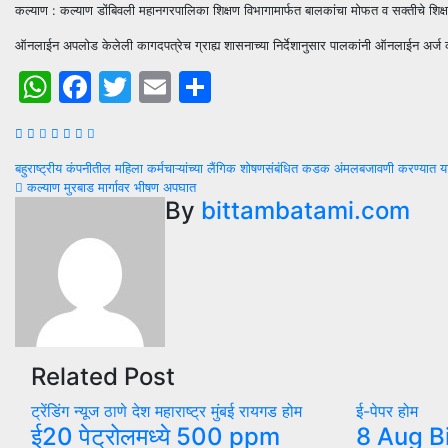
कल्याण : कल्याण डोंबिवली महानगरपालिका शिक्षण विभागामार्फत बालकांचा मोफत व सक्तीचे शिक्
ऑनलाईन अपलोड केलेली कागदपत्रेच ग्राह्य शासनाच्या निर्देशानुसार पालकांनी ऑनलाईन अर्ज 
WhatsApp
Facebook
Twitter
Email
Share
Post
बहुराष्ट्रीय कंपनीतील महिला कर्मचाऱ्यांच्या लैंगिक शोषणसंबंधित कडक अंमलबजावणी करण्यात 
कल्याण मुरबाड मार्गावर भीषण अपघात
navigation
By
bittambatami.com
Related Post
ट्रेंडिंग न्यूज
ठाणे
देश
महाराष्ट्र
मुंबई
रायगड
होम
ई-पेपर
होम
ई20 पेट्रोलमध्ये 500 ppm
8 Aug B