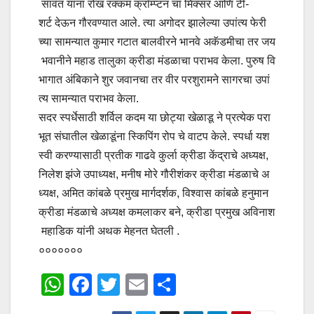
सावंत यांना रोख रक्कम क्रॉम्प्टन चा मिक्सर आणि टी-
शर्ट देऊन गौरवण्यात आले. त्या अगोदर झालेल्या उपांत्य फेरी
च्या सामन्यात कुमार गटात बालवीरने भानवे अकॅडमीचा तर जय
भवानीने महाड तालुका क्रीडा मंडळाचा पराभव केला. पुरुष वि
भागात अंबिकाने शुर जवानचा तर वीर परशुरामने सागरचा उपां
त्य सामन्यात पराभव केला.
सदर स्पर्धेसाठी शर्विल कदम या छोट्या खेळाडू ने प्रत्येक परा
भूत संघातील खेळाडूंना स्किपिंग रोप चे वाटप केले. स्पर्धा यश
स्वी करण्यासाठी प्रतीक गाढवे कुर्ला क्रीडा केंद्राचे अध्यक्ष,
निलेश झंजे उपाध्यक्ष, मनीष मोरे गौरीशंकर क्रीडा मंडळाचे अ
ध्यक्ष, अमित कांबळे प्रमुख मार्गदर्शक, विश्वास कांबळे हनुमान
क्रीडा मंडळाचे अध्यक्ष कमलाकर बने, क्रीडा प्रमुख अविनाश
महाडिक यांनी अथक मेहनत घेतली .
०००००००
W
F
T
E
S
h
a
wi
m
h