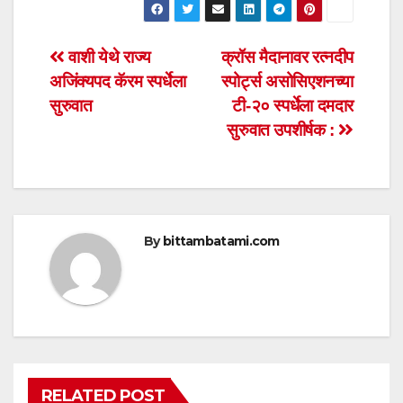
at
c
tt
ail
ar
s
e
er
e
Post
वाशी येथे राज्य
क्रॉस मैदानावर रत्नदीप
A
b
अजिंक्यपद कॅरम स्पर्धेला
स्पोर्ट्स असोसिएशनच्या
navigation
p
o
सुरुवात
टी-२० स्पर्धेला दमदार
p
o
सुरुवात उपशीर्षक :
k
By
bittambatami.com
RELATED POST