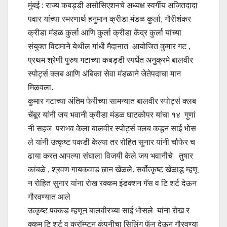
मुंबई : राज्य कबड्डी असोसिएशनचे अध्यक्ष स्वर्गीय अजितदादा
पवार यांच्या स्मरणार्थ हनुमान क्रीडा मंडळ कुर्ला, गौरीशंकर
क्रीडा मंडळ कुर्ला आणि कुर्ला क्रीडा केंद्र कुर्ला यांच्या
संयुक्त विद्यमाने येथील गांधी मैदानात आयोजित कुमार गट ,
प्रथम श्रेणी पुरुष गटाच्या कबड्डी स्पर्धेत अनुक्रमे बालवीर
स्पोर्ट्स क्लब आणि अंबिका सेवा मंडळाने जेतेपदाचा मान
मिळवला.
कुमार गटाच्या अंतिम फेरीच्या सामन्यात बालवीर स्पोर्ट्स क्लब
चेंबूर यांनी जय भवानी क्रीडा मंडळ घाटकोपर यांचा‌ १४ गुणां
नी सहज‌ पराभव केला बालवीर स्पोर्ट्स क्लब कडून साई भोस
ले यांनी उत्कृष्ट पकडी केल्या तर रोहित सुनार यांनी चौफेर च
ढाया करत आपल्या संघाला विजयी केले जय भवानीचे तुषार
कांबळे , श्रवण गायकवाड छान खेळले. सर्वोत्कृष्ट खेळाडू म्हणू
न रोहित सुनार यांना रोख रक्कम इंडक्शन गॅस व टि शर्ट देऊन
गौरवण्यात आले
उत्कृष्ट पक्कड म्हणून बालवीरच्या साई भोसले यांना रोख र
क्कम टि शर्ट व क्रॉम्प्टन कंपनीचा सिलिंग फॅन देऊन गौरवण्या