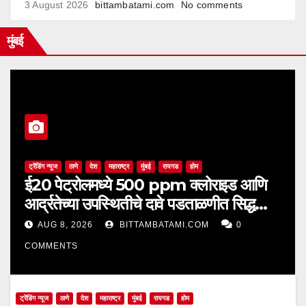
3 August 2026
bittambatami.com
No comments
मुंबई
ट्रेंडिंग न्यूज
ठाणे
देश
महाराष्ट्र
मुंबई
रायगड
होम
ई20 पेट्रोलमध्ये 500 ppm क्लोराइड आणि
आर्द्रतेच्या उपस्थितीचे दावे पडताळणीत सिद्ध
झाले नाहीत
AUG 8, 2026
BITTAMBATAMI.COM
0
COMMENTS
ट्रेंडिंग न्यूज
ठाणे
देश
महाराष्ट्र
मुंबई
रायगड
होम