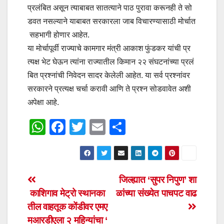
प्रलंबित असून त्याबाबत सातत्याने पाठ पुरावा करूनही ते सो
डवत नसल्याने याबाबत सरकारला जाब विचारण्यासाठी मोर्चात
सहभागी होणार आहेत.
या मोर्चापूर्वी राज्याचे कामगार मंत्री आकाश फुंडकर यांची प्र
त्यक्ष भेट घेऊन त्यांना राज्यातील किमान २२ संघटनांच्या प्रलं
बित प्रश्नांची निवेदन सादर केलेली आहेत. या सर्व प्रश्नांवर
सरकारने प्रत्यक्ष चर्चा करावी आणि ते प्रश्न सोडवावेत अशी
अपेक्षा आहे.
W
F
T
E
S
h
a
wi
m
h
at
c
tt
ail
ar
s
e
er
e
Post
जिल्ह्यात ‘सुपर निपुण’ शा
A
b
काशिगाव मेट्रो स्थानका
ळांच्या संख्येत पाचपट वाढ
navigation
p
o
तील वाहतूक कोंडीवर एमए
p
o
मआरडीएला २ महिन्यांचा ‘