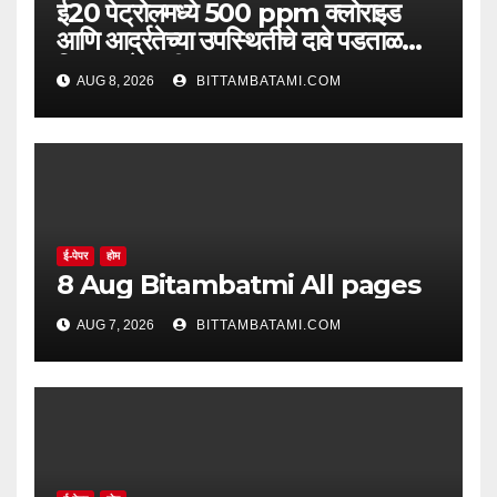
ई20 पेट्रोलमध्ये 500 ppm क्लोराइड
आणि आर्द्रतेच्या उपस्थितीचे दावे पडताळणीत
सिद्ध झाले नाहीत
AUG 8, 2026
BITTAMBATAMI.COM
ई-पेपर
होम
8 Aug Bitambatmi All pages
AUG 7, 2026
BITTAMBATAMI.COM