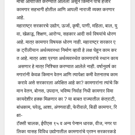
मोर्चा आयोजित करण्यात आलेला असून किमान पाच हजार
कामगार सहभागी होतील आणि आपली नाराजी व्यक्त करणार
आहे.
महाराष्ट्र सरकारचे उद्योग, ऊर्जा, कृषी, पाणी, महिला, बाल, यु
वा, खेळाडू, शिक्षण, आरोग्य, सहकार आदी सर्व विषयांचे धोरण
आहे. मात्र कामगार विषयक धोरण नाही. महाराष्ट्र सरकार ए
क ट्रीलीयान अर्थव्यवस्था निर्माण व्हावी हे लक्ष घेहून काम कर
त आहे. मात्र अशा प्रगत अर्थव्यवस्थेत कामगारांचे स्थान काय
असणार हे मात्र निश्चित करण्यात आलेले नाही. वर्षानुवर्ष का
मगारांनी केवळ किमान वेतन आणि त्यापेक्षा कमी वेतनातच काम
करावे असे सरकारला अपेक्षित आहे का? कामगारांना त्यांचे कि
मान वेतन, बोनस, उपदान, भविष्य निर्वाह निधी कामगार विमा
कायदेशीर हक्क मिळणार का ? या बाबत राज्यातील कंत्राटी,
बांधकाम, घरेलू, आशा, अंगणवाडी, फेरीवाले, बिडी कामगार, रि
क्षा-
टॅक्सी चालक, ईपीएस ९५ व अन्य पेन्शन धारक, वीज, नगर पा
लिका यासह विविध उद्योगातील कामगारांचे प्रश्न सरकारकडे