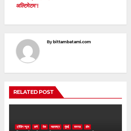
अल्टिमेटम’!
k
By
bittambatami.com
RELATED POST
ट्रेंडिंग न्यूज
ठाणे
देश
महाराष्ट्र
मुंबई
रायगड
होम