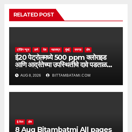
RELATED POST
ट्रेंडिंग न्यूज
ठाणे
देश
महाराष्ट्र
मुंबई
रायगड
होम
ई20 पेट्रोलमध्ये 500 ppm क्लोराइड
आणि आर्द्रतेच्या उपस्थितीचे दावे पडताळणीत
सिद्ध झाले नाहीत
AUG 8, 2026
BITTAMBATAMI.COM
ई-पेपर
होम
8 Aug Bitambatmi All pages