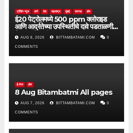
ट्रेंडिंग न्यूज
ठाणे
देश
महाराष्ट्र
मुंबई
रायगड
होम
ई20 पेट्रोलमध्ये 500 ppm क्लोराइड
आणि आर्द्रतेच्या उपस्थितीचे दावे पडताळणीत
सिद्ध झाले नाहीत
AUG 8, 2026
BITTAMBATAMI.COM
0
COMMENTS
ई-पेपर
होम
8 Aug Bitambatmi All pages
AUG 7, 2026
BITTAMBATAMI.COM
0
COMMENTS