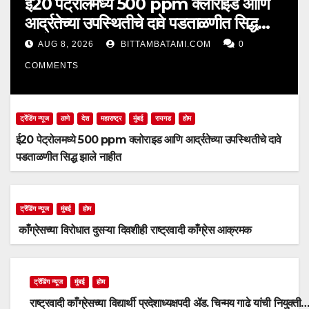
ई20 पेट्रोलमध्ये 500 ppm क्लोराइड आणि
आर्द्रतेच्या उपस्थितीचे दावे पडताळणीत सिद्ध
झाले नाहीत
AUG 8, 2026
BITTAMBATAMI.COM
0
COMMENTS
ट्रेंडिंग न्यूज
ठाणे
देश
महाराष्ट्र
मुंबई
रायगड
होम
ई20 पेट्रोलमध्ये 500 ppm क्लोराइड आणि आर्द्रतेच्या उपस्थितीचे दावे
पडताळणीत सिद्ध झाले नाहीत
ट्रेंडिंग न्यूज
मुंबई
होम
काँग्रेसच्या विरोधात दुसऱ्या दिवशीही राष्ट्रवादी काँग्रेस आक्रमक
ट्रेंडिंग न्यूज
मुंबई
होम
राष्ट्रवादी काँग्रेसच्या विद्यार्थी प्रदेशाध्यक्षपदी ॲड. चिन्मय गाढे यांची नियुक्ती