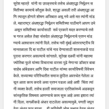
सुरेश म्हात्रे यांनी या उपक्रमाचे तसेच अंधश्रद्धा निर्मूलन स
मितीच्या कामाचे कौतुक केले. श्रद्धा असली तरी अंधश्रद्धा आ
णि त्यातून होणारे शोषण अजिबात असू नये असे मत त्यांनी मांड
ले. महाराष्ट्र अंधश्रद्धा निर्मूलन समितीच्या पाठीमागे आपण उभे
असून समितीच्या कार्यासाठी सर्व प्रकारे मदत करण्याचे तसे
च गरज असेल तेव्हा संसदेत अंधश्रद्धा निर्मूलनाचे प्रश्न मांड
ण्याचे आश्वासन त्यांनी दिले. तसेच नवी मुंबई आंतरराष्ट्रीय वि
मानतळाला दि बा पाटील यांचे नाव देण्यासाठी शासनाकडे पाठ
पुरावा करणार असल्याचे सांगतले. सुरेखा दळवी यांनी महात्मा
ज्योतिबा फुले यांच्या विचाराचा वारसा पुढे नेणाऱ्या डॉक्टर बाबा
साहेब आंबेडकर आणि दिबा पाटील यांच्या कार्याविषयी विवेचन
केले. सध्याच्या परिस्थितीत समाज कुंठित अवस्थेत गेलेला अ
सून आता काय करावे असा प्रश्न पडला आहे अशी चिंता त्यां
नी व्यक्त केली. तसेच हल्ली समाजाला प्रतिकांमध्ये अडकवून
सांस्कृतिक विषमता आणण्याचे काम सुरू आहे असा इशारा त्यां
नी दिला. सगळीकडे अंधार दाटलेला असल्यामुळे, पणती जपून
ठेवा अंधार फार झाला… ही कवितेची ओळ लक्षात ठेवून अंधार