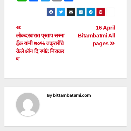
h
a
wi
m
h
at
c
tt
ail
ar
s
e
er
e
Post
16 April
A
b
लोकदरबारात प्रताप सरना
Bitambatmi All
navigation
p
o
ईक यांनी ७०% तक्रारींचे
pages
p
o
केले ऑन दि स्पॉट निराकर
ण
k
By
bittambatami.com