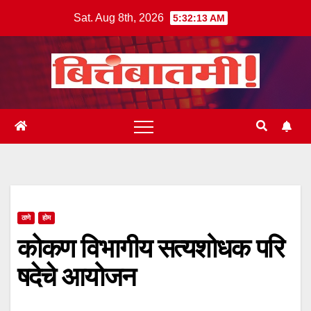
Skip
Sat. Aug 8th, 2026
5:32:13 AM
to
content
ठाणे
होम
कोकण विभागीय सत्यशोधक परि
षदेचे आयोजन