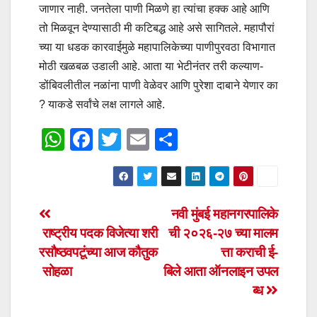
जाणार नाही. जनतेला पाणी मिळणे हा त्यांचा हक्क आहे आणि
तो मिळवून देण्यासाठी मी कटिबद्ध आहे असे सागितले. महापौरां
च्या या धडक कारवाईमुळे महापालिकेच्या पाणीपुरवठा विभागात
मोठी खळबळ उडाली आहे. आता या भेटीनंतर तरी कल्याण-
डोंबिवलीतील नळांना पाणी वेळेवर आणि पुरेशा दाबाने येणार का
? याकडे सर्वांचे लक्ष लागले आहे.
W
F
T
E
S
h
a
wi
m
h
at
c
tt
ail
ar
s
e
er
e
Post
नवी मुंबई महानगरपालिके
A
b
राष्ट्रीय पदक विजेत्या शरी
ची २०२६-२७ च्या मालम
navigation
p
o
रसौष्ठवपटूंच्या आज कौतुक
त्ता कराची ई-
p
o
सोहळा
बिले आता ऑनलाइन उपल
ब्ध
k