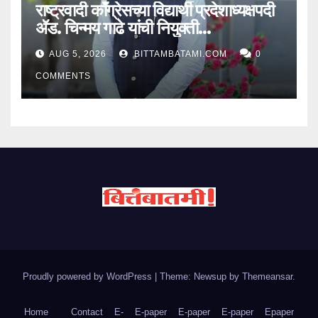
राष्ट्रवादी काँग्रेसच्या विद्यार्थी प्रदेशाध्यक्षपदी
ॲड. चिन्मय गाढे यांची नियुक्ती…
AUG 5, 2026
BITTAMBATAMI.COM
0
COMMENTS
Proudly powered by WordPress
|
Theme: Newsup by
Themeansar
.
Home
Contact
E-
E-paper
E-paper
E-paper
Epaper