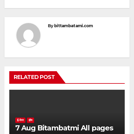
By
bittambatami.com
RELATED POST
ई-पेपर
होम
7 Aug Bitambatmi All pages