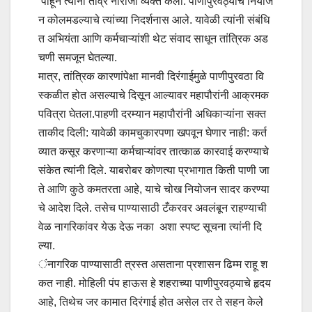
पाहून त्यांनी तीव्र नाराजी व्यक्त केली. पाणीपुरवठ्याचे नियोज
न कोलमडल्याचे त्यांच्या निदर्शनास आले. यावेळी त्यांनी संबंधि
त अभियंता आणि कर्मचाऱ्यांशी थेट संवाद साधून तांत्रिक अड
चणी समजून घेतल्या.
मात्र, तांत्रिक कारणांपेक्षा मानवी दिरंगाईमुळे पाणीपुरवठा वि
स्कळीत होत असल्याचे दिसून आल्यावर महापौरांनी आक्रमक
पवित्रा घेतला.पाहणी दरम्यान महापौरांनी अधिकाऱ्यांना सक्त
ताकीद दिली: यावेळी कामचुकारपणा खपवून घेणार नाही: कर्त
व्यात कसूर करणाऱ्या कर्मचाऱ्यांवर तात्काळ कारवाई करण्याचे
संकेत त्यांनी दिले. याबरोबर कोणत्या प्रभागात किती पाणी जा
ते आणि कुठे कमतरता आहे, याचे चोख नियोजन सादर करण्या
चे आदेश दिले. तसेच पाण्यासाठी टँकरवर अवलंबून राहण्याची
वेळ नागरिकांवर येऊ देऊ नका अशा स्पष्ट सूचना त्यांनी दि
ल्या.
ंनागरिक पाण्यासाठी त्रस्त असताना प्रशासन ढिम्म राहू श
कत नाही. मोहिली पंप हाऊस हे शहराच्या पाणीपुरवठ्याचे हृदय
आहे, तिथेच जर कामात दिरंगाई होत असेल तर ते सहन केले