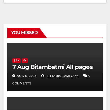
YOU MISSED
ई-पेपर
होम
7 Aug Bitambatmi All pages
AUG 6, 2026
BITTAMBATAMI.COM
0
COMMENTS