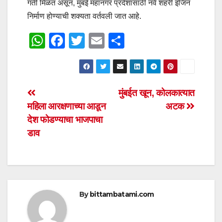
गती मिळत असून, मुंबई महानगर प्रदेशासाठी नवे शहरी इंजिन
निर्माण होण्याची शक्यता वर्तवली जात आहे.
W
F
T
E
S
h
a
wi
m
h
at
c
tt
ail
ar
s
e
er
e
Post
मुंबईत खून, कोलकात्यात
A
b
महिला आरक्षणाच्या आडून
अटक
navigation
p
o
देश फोडण्याचा भाजपाचा
p
o
डाव
k
By
bittambatami.com