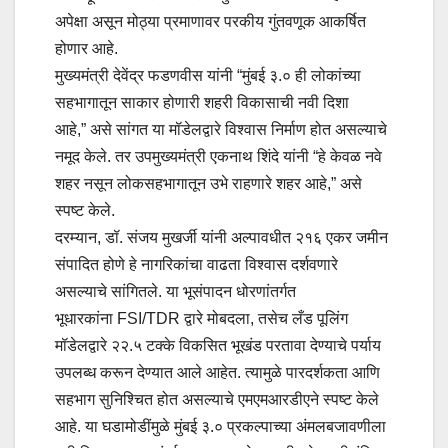
अपेक्षा असून मोठ्या प्रमाणावर परकीय गुंतवणूक आकर्षित
होणार आहे.
मुख्यमंत्री देवेंद्र फडणवीस यांनी “मुंबई ३.० ही लोकांच्या
सहभागातून साकार होणारी शहरी विकासाची नवी दिशा
आहे,” असे सांगत या मॉडेलद्वारे विश्वास निर्माण होत असल्याचे
नमूद केले. तर उपमुख्यमंत्री एकनाथ शिंदे यांनी “हे केवळ नवे
शहर नसून लोकसहभागातून उभे राहणारे शहर आहे,” असे
स्पष्ट केले.
दरम्यान, डॉ. संजय मुखर्जी यांनी अल्पावधीत २१६ एकर जमीन
संपादित होणे हे नागरिकांचा वाढता विश्वास दर्शवणारे
असल्याचे सांगितले. या भूसंपादन धोरणांतर्गत
भूधारकांना FSI/TDR द्वारे मोबदला, तसेच लँड पूलिंग
मॉडेलद्वारे २२.५ टक्के विकसित भूखंड परतावा देण्याचे पर्याय
उपलब्ध करून देण्यात आले आहेत. त्यामुळे पारदर्शकता आणि
सहभाग सुनिश्चित होत असल्याचे एमएमआरडीएने स्पष्ट केले
आहे. या घडामोडींमुळे मुंबई ३.० प्रकल्पाच्या अंमलबजावणीला