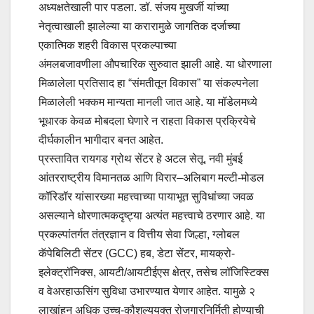
अध्यक्षतेखाली पार पडला. डॉ. संजय मुखर्जी यांच्या
नेतृत्वाखाली झालेल्या या करारामुळे जागतिक दर्जाच्या
एकात्मिक शहरी विकास प्रकल्पाच्या
अंमलबजावणीला औपचारिक सुरुवात झाली आहे. या धोरणाला
मिळालेला प्रतिसाद हा “संमतीतून विकास” या संकल्पनेला
मिळालेली भक्कम मान्यता मानली जात आहे. या मॉडेलमध्ये
भूधारक केवळ मोबदला घेणारे न राहता विकास प्रक्रियेचे
दीर्घकालीन भागीदार बनत आहेत.
प्रस्तावित रायगड ग्रोथ सेंटर हे अटल सेतू, नवी मुंबई
आंतरराष्ट्रीय विमानतळ आणि विरार–अलिबाग मल्टी-मोडल
कॉरिडॉर यांसारख्या महत्त्वाच्या पायाभूत सुविधांच्या जवळ
असल्याने धोरणात्मकदृष्ट्या अत्यंत महत्त्वाचे ठरणार आहे. या
प्रकल्पांतर्गत तंत्रज्ञान व वित्तीय सेवा जिल्हा, ग्लोबल
कॅपेबिलिटी सेंटर (GCC) हब, डेटा सेंटर, मायक्रो-
इलेक्ट्रॉनिक्स, आयटी/आयटीईएस क्षेत्र, तसेच लॉजिस्टिक्स
व वेअरहाऊसिंग सुविधा उभारण्यात येणार आहेत. यामुळे २
लाखांहून अधिक उच्च-कौशल्ययुक्त रोजगारनिर्मिती होण्याची