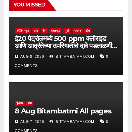
YOU MISSED
ट्रेंडिंग न्यूज
ठाणे
देश
महाराष्ट्र
मुंबई
रायगड
होम
ई20 पेट्रोलमध्ये 500 ppm क्लोराइड
आणि आर्द्रतेच्या उपस्थितीचे दावे पडताळणीत
सिद्ध झाले नाहीत
AUG 8, 2026
BITTAMBATAMI.COM
0
COMMENTS
ई-पेपर
होम
8 Aug Bitambatmi All pages
AUG 7, 2026
BITTAMBATAMI.COM
0
COMMENTS