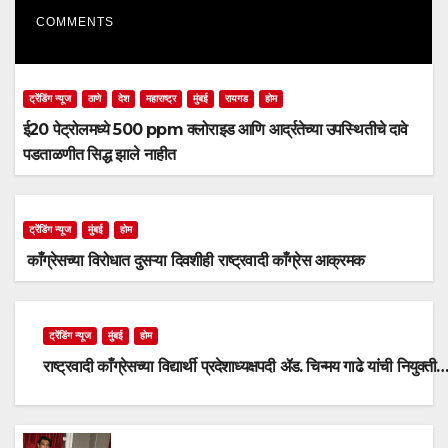
COMMENTS
ट्रेंडिंग न्यूज
ठाणे
देश
महाराष्ट्र
मुंबई
रायगड
होम
ई20 पेट्रोलमध्ये 500 ppm क्लोराइड आणि आर्द्रतेच्या उपस्थितीचे दावे
पडताळणीत सिद्ध झाले नाहीत
ट्रेंडिंग न्यूज
मुंबई
होम
काँग्रेसच्या विरोधात दुसऱ्या दिवशीही राष्ट्रवादी काँग्रेस आक्रमक
ट्रेंडिंग न्यूज
मुंबई
होम
राष्ट्रवादी काँग्रेसच्या विद्यार्थी प्रदेशाध्यक्षपदी ॲड. चिन्मय गाढे यांची नियुक्ती