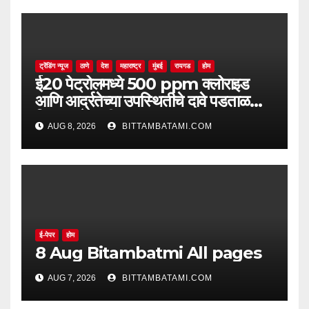
ट्रेंडिंग न्यूज
ठाणे
देश
महाराष्ट्र
मुंबई
रायगड
होम
ई20 पेट्रोलमध्ये 500 ppm क्लोराइड
आणि आर्द्रतेच्या उपस्थितीचे दावे पडताळणीत
सिद्ध झाले नाहीत
AUG 8, 2026
BITTAMBATAMI.COM
ई-पेपर
होम
8 Aug Bitambatmi All pages
AUG 7, 2026
BITTAMBATAMI.COM