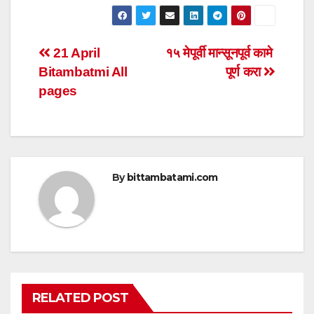
h
a
wi
m
h
at
c
tt
ail
ar
s
e
er
e
Post
21 April
१५ मेपूर्वी मान्सूनपूर्व कामे
A
b
Bitambatmi All
पूर्ण करा
navigation
p
o
pages
p
o
k
By
bittambatami.com
RELATED POST