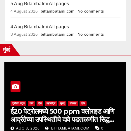
5 Aug Bitambatmi All pages
4 August 2026
bittambatami.com
No comments
4 Aug Bitambatmi All pages
3 August 2026
bittambatami.com
No comments
मुंबई
ट्रेंडिंग न्यूज
ठाणे
देश
महाराष्ट्र
मुंबई
रायगड
होम
ई20 पेट्रोलमध्ये 500 ppm क्लोराइड आणि
आर्द्रतेच्या उपस्थितीचे दावे पडताळणीत सिद्ध
झाले नाहीत
AUG 8, 2026
BITTAMBATAMI.COM
0