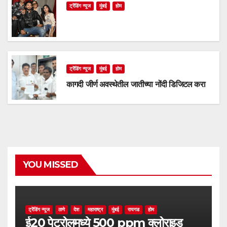
ट्रेंडिंग न्यूज
मुंबई
होम
ट्रेंडिंग न्यूज
मुंबई
होम
कागदी जीर्ण अवस्थेतील जातीच्या नोंदी डिजिटल करा
YOU MISSED
ट्रेंडिंग न्यूज
ठाणे
देश
महाराष्ट्र
मुंबई
रायगड
होम
ई20 पेट्रोलमध्ये 500 ppm क्लोराइड