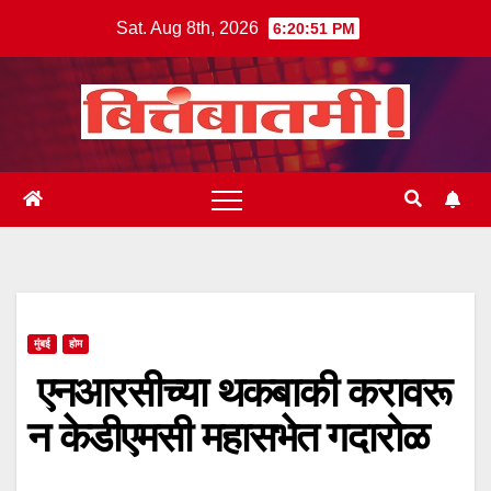
Skip
Sat. Aug 8th, 2026
6:20:51 PM
to
content
मुंबई
होम
एनआरसीच्या थकबाकी करावरू
न केडीएमसी महासभेत गदारोळ