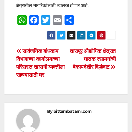
क्षेत्रातील नागरिकांसाठी उपलब्ध होणार आहे.
W
F
T
E
S
h
a
wi
m
h
at
c
tt
ail
ar
s
e
er
e
Post
सार्वजनिक बांधकाम
तारापूर औद्योगिक क्षेत्रात
A
b
विभागाच्या कार्यालयाच्या
घातक रसायनांची
navigation
p
o
परिसरात खासगी व्यक्तीला
बेकायदेशीर विल्हेवाट
p
o
राहण्यासाठी घर
k
By
bittambatami.com