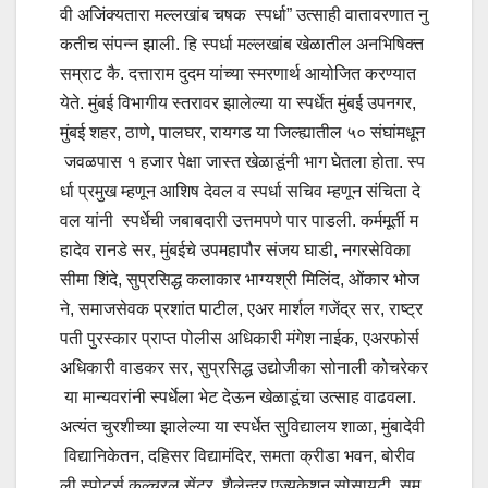
वी अजिंक्यतारा मल्लखांब चषक स्पर्धा” उत्साही वातावरणात नु
कतीच संपन्न झाली. हि स्पर्धा मल्लखांब खेळातील अनभिषिक्त
सम्राट कै. दत्ताराम दुदम यांच्या स्मरणार्थ आयोजित करण्यात
येते. मुंबई विभागीय स्तरावर झालेल्या या स्पर्धेत मुंबई उपनगर,
मुंबई शहर, ठाणे, पालघर, रायगड या जिल्ह्यातील ५० संघांमधून
जवळपास १ हजार पेक्षा जास्त खेळाडूंनी भाग घेतला होता. स्प
र्धा प्रमुख म्हणून आशिष देवल व स्पर्धा सचिव म्हणून संचिता दे
वल यांनी स्पर्धेची जबाबदारी उत्तमपणे पार पाडली. कर्ममूर्ती म
हादेव रानडे सर, मुंबईचे उपमहापौर संजय घाडी, नगरसेविका
सीमा शिंदे, सुप्रसिद्ध कलाकार भाग्यश्री मिलिंद, ओंकार भोज
ने, समाजसेवक प्रशांत पाटील, एअर मार्शल गजेंद्र सर, राष्ट्र
पती पुरस्कार प्राप्त पोलीस अधिकारी मंगेश नाईक, एअरफोर्स
अधिकारी वाडकर सर, सुप्रसिद्ध उद्योजीका सोनाली कोचरेकर
या मान्यवरांनी स्पर्धेला भेट देऊन खेळाडूंचा उत्साह वाढवला.
अत्यंत चुरशीच्या झालेल्या या स्पर्धेत सुविद्यालय शाळा, मुंबादेवी
विद्यानिकेतन, दहिसर विद्यामंदिर, समता क्रीडा भवन, बोरीव
ली स्पोर्ट्स कल्चरल सेंटर, शैलेन्द्र एज्युकेशन सोसायटी, सम