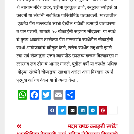
र्थ व्यायाम मंदिर दादर, श्रीमा गुरुकुल ठाणे, रुतूराज स्पोर्ट्स अ
कादमी या संघांनी सर्वाधिक पारितोषिके पटकावली. भारतातील
एकमेव पॅरा मल्लखांब स्पर्धा देखील यावेळी उत्साही वातावरणा
त पार पडली, यामध्ये ५० खेळाडूंनी सहभाग नोंदवला. या स्पर्धे
चे मुख्य आकर्षण ठरलेल्या पॅरा मल्लखांब स्पर्धेतील खेळाडूंनी
स्पर्धा आयोजकांचे कौतुक केले, तसेच स्पर्धेत सहभागी झाले
ल्या सर्व खेळाडूंना उत्तम व्यासपीठ उपलब्ध करून दिल्याबद्दल म
ल्लखांब लव टीम चे आभार मानले. पुढील वर्षी या स्पर्धेत अधिक
मोठ्या संख्येने खेळाडूंचा सहभाग असेल असा विश्वास स्पर्धा
प्रमुख आशिष देवल यांनी व्यक्त केला.
W
F
T
E
S
h
a
wi
m
h
at
c
tt
ail
ar
s
e
er
e
Post
मदार चषक कबड्डी स्पर्धेत
A
b