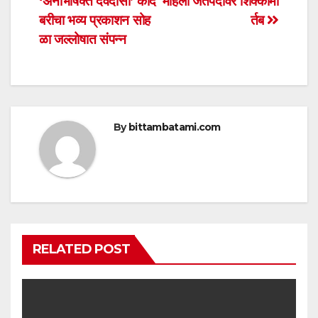
‘अनभिषिक्त देवदासी’ कादं
महिला जेतेपदावर शिक्कामो
navigation
p
o
बरीचा भव्य प्रकाशन सोह
र्तब
p
o
ळा जल्लोषात संपन्न
k
By
bittambatami.com
RELATED POST