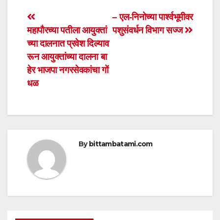
s
e
er
e
Post
– एल-निनोच्या पार्श्वभूमीवर
A
b
महापौरच्या पतीला आयुक्तां
पशुसंवर्धन विभाग सज्ज
navigation
p
o
च्या दालनात प्रवेश दिल्याव
p
o
रून आयुक्तांच्या दालना बा
हेर भाजपा नगरसेवकांचा गों
k
धळ
By
bittambatami.com