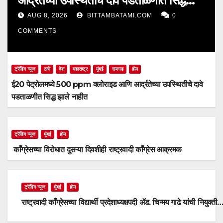
आर्द्रतेच्या उपस्थितीचे दावे पडताळणीत सिद्ध
झाले नाहीत
AUG 8, 2026
BITTAMBATAMI.COM
0
COMMENTS
ट्रेंडिंग न्यूज
ठाणे
देश
महाराष्ट्र
मुंबई
रायगड
होम
ई20 पेट्रोलमध्ये 500 ppm क्लोराइड आणि आर्द्रतेच्या उपस्थितीचे दावे
पडताळणीत सिद्ध झाले नाहीत
ट्रेंडिंग न्यूज
मुंबई
होम
काँग्रेसच्या विरोधात दुसऱ्या दिवशीही राष्ट्रवादी काँग्रेस आक्रमक
ट्रेंडिंग न्यूज
मुंबई
होम
राष्ट्रवादी काँग्रेसच्या विद्यार्थी प्रदेशाध्यक्षपदी ॲड. चिन्मय गाढे यांची नियुक्ती