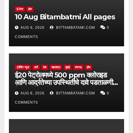
ई-पेपर
होम
10 Aug Bitambatmi All pages
AUG 9, 2026
BITTAMBATAMI.COM
0
COMMENTS
ट्रेंडिंग न्यूज
ठाणे
देश
महाराष्ट्र
मुंबई
रायगड
होम
ई20 पेट्रोलमध्ये 500 ppm क्लोराइड
आणि आर्द्रतेच्या उपस्थितीचे दावे पडताळणीत
सिद्ध झाले नाहीत
AUG 8, 2026
BITTAMBATAMI.COM
0
COMMENTS