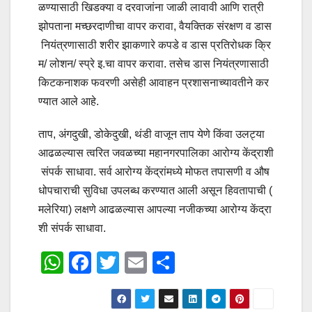
ळण्यासाठी खिडक्या व दरवाजांना जाळी लावावी आणि रात्री
झोपताना मच्छरदाणीचा वापर करावा, वैयक्तिक संरक्षण व डास
नियंत्रणासाठी शरीर झाकणारे कपडे व डास प्रतिरोधक क्रि
म/ लोशन/ स्प्रे इ.चा वापर करावा. तसेच डास नियंत्रणासाठी
किटकनाशक फवरणी असेही आवाहन प्रशासनाच्यावतीने कर
ण्यात आले आहे.
ताप, अंगदुखी, डोकेदुखी, थंडी वाजून ताप येणे किंवा उलट्या
आढळल्यास त्वरित जवळच्या महानगरपालिका आरोग्य केंद्राशी
संपर्क साधावा. सर्व आरोग्य केंद्रांमध्ये मोफत तपासणी व औष
धोपचाराची सुविधा उपलब्ध करण्यात आली असून हिवतापाची (
मलेरिया) लक्षणे आढळल्यास आपल्या नजीकच्या आरोग्य केंद्रा
शी संपर्क साधावा.
W
F
T
E
S
h
a
wi
m
h
at
c
tt
ail
ar