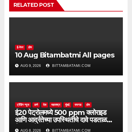
RELATED POST
ई-पेपर
होम
10 Aug Bitambatmi All pages
AUG 9, 2026
BITTAMBATAMI.COM
ट्रेंडिंग न्यूज
ठाणे
देश
महाराष्ट्र
मुंबई
रायगड
होम
ई20 पेट्रोलमध्ये 500 ppm क्लोराइड
आणि आर्द्रतेच्या उपस्थितीचे दावे पडताळणीत
सिद्ध झाले नाहीत
AUG 8, 2026
BITTAMBATAMI.COM