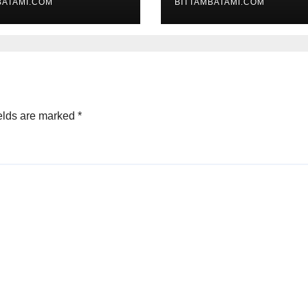
BATAMI.COM
BITTAMBATAMI.COM
elds are marked
*