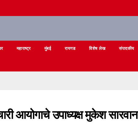
घर
महाराष्ट्र
मुंबई
रायगड
विशेष लेख
संपादकीय
मचारी आयोगाचे उपाध्यक्ष मुकेश सारवान