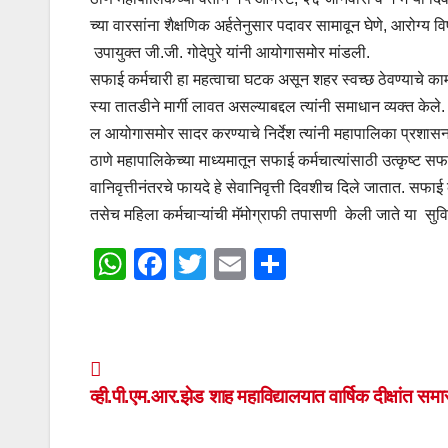
च्या वारसांना शैक्षणिक अर्हतेनुसार पदावर सामावून घेणे, आरोग्य 
उपायुक्त जी.जी. गोदेपुरे यांनी आयोगासमोर मांडली.
सफाई कर्मचारी हा महत्वाचा घटक असून शहर स्वच्छ ठेवण्याचे का
स्या तातडीने मार्गी लावत असल्याबद्दल त्यांनी समाधान व्यक्त केल
ल आयोगासमोर सादर करण्याचे निर्देश त्यांनी महापालिका प्रशासन
ठाणे महापालिकेच्या माध्यमातून सफाई कर्मचात्यांसाठी उत्कृष्ट सफ
वानिवृत्तीनंतरचे फायदे हे सेवानिवृत्ती दिवशीच दिले जातात. सफाई
तसेच महिला कर्मचाऱ्यांची मॅमोग्राफी तपासणी केली जाते या सुविध
W
F
T
E
S
h
a
wi
m
h
at
c
tt
ail
ar
s
e
er
e
Post
A
b
व्ही.पी.एम.आर.झेड शाह महाविद्यालयात वार्षिक दीक्षांत समार
navigation
p
o