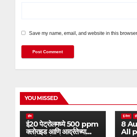
Save my name, email, and website in this browser 
YOU MISSED
ट्रेंडिंग न्यूज
ठाणे
देश
महाराष्ट्र
मुंबई
रायगड
होम
ई-पेपर
ह
ई20 पेट्रोलमध्ये 500 ppm
8 Aug Bitam
क्लोराइड आणि आर्द्रतेच्या
All 