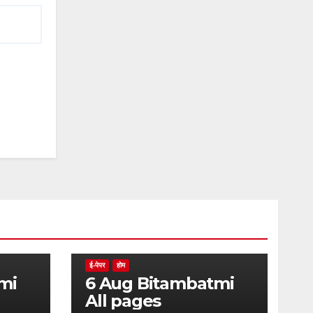
ई-पेपर
होम
6 Aug Bitambatmi
All pages