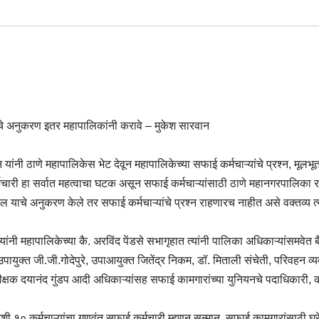
ंचे अनुकरण इतर महापालिकांनी करावे – मुकेश सारवान
 यांनी ठाणे महापालिकेस भेट देवून महापालिकेच्या सफाई कर्मचाऱ्यांचे प्रश्न, मूलभू
मचारी हा सर्वात महत्वाचा घटक असून सफाई कर्मचाऱ्यांसाठी ठाणे महानगरपालिका 
ाचे अनुकरण केले तर सफाई कर्मचाऱ्यांचे प्रश्न राहणारच नाहीत असे वक्तव्य त्य
यांनी महापालिकेच्या कै. अरविंद पेंडसे सभागृहात त्यांनी पालिका अधिकाऱ्यांसमवेत 
ायुक्त जी.जी.गोदेपुरे, उपाआयुक्त जितेंद्र निकम, डॉ. मिताली संचेती, परिवहन व्
ीक्षक दयानंद गुंडप आदी अधिकाऱ्यांसह सफाई कामगारांच्या युनियनचे पदाधिकारी, 
ी १० कर्मचाऱ्यांचा गुणवंत सफाई कर्मचारी म्हणून सन्मान, सफाई कामगारांसाठी घरे, 