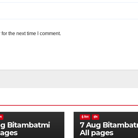
for the next time I comment.
ोम
ई-पेपर
होम
batmi
7 Aug Bitambatmi
pages
All pages