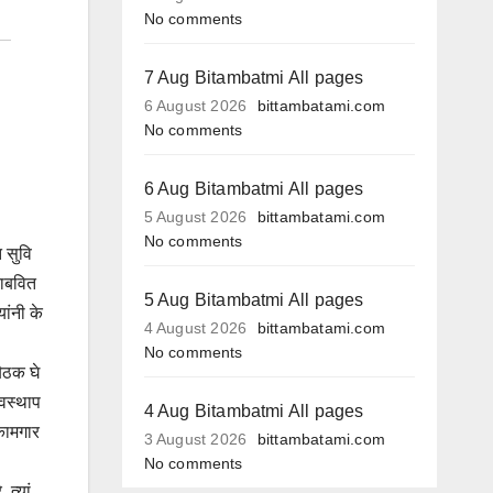
No comments
7 Aug Bitambatmi All pages
6 August 2026
bittambatami.com
No comments
6 Aug Bitambatmi All pages
5 August 2026
bittambatami.com
No comments
त सुवि
राबवित
5 Aug Bitambatmi All pages
ांनी के
4 August 2026
bittambatami.com
No comments
बैठक घे
यवस्थाप
4 Aug Bitambatmi All pages
कामगार
3 August 2026
bittambatami.com
No comments
त्यां