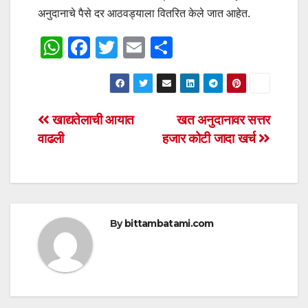
अनुदानाचे पैसे दर आठवड्याला वितरित केले जात आहेत.
W
F
T
E
S
h
a
wi
m
h
at
c
tt
ail
ar
s
e
er
e
Post
खाद्यतेलाची आयात
खत अनुदानावर सत्तर
A
b
वाढली
हजार कोटी जादा खर्च
navigation
p
o
p
o
k
By
bittambatami.com