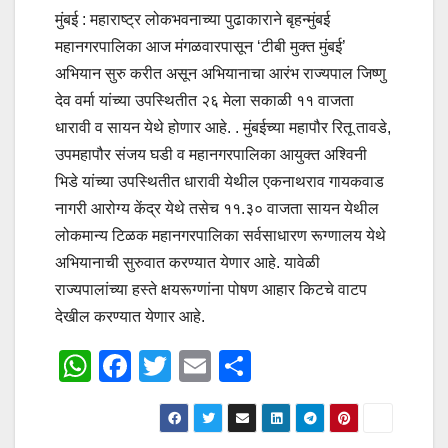
मुंबई : महाराष्‍ट्र लोकभवनाच्या पुढाकाराने बृहन्‍मुंबई
महानगरपालिका आज मंगळवारपासून ‘टीबी मुक्त मुंबई’
अभियान सुरु करीत असून अभियानाचा आरंभ राज्‍यपाल जिष्‍णु
देव वर्मा यांच्या उपस्थितीत २६ मेला सकाळी ११ वाजता
धारावी व सायन येथे होणार आहे. . मुंबईच्‍या महापौर रितू तावडे,
उपमहापौर संजय घडी व महानगरपालिका आयुक्त अश्विनी
भिडे यांच्या उपस्थितीत धारावी येथील एकनाथराव गायकवाड
नागरी आरोग्‍य केंद्र येथे तसेच ११.३० वाजता सायन येथील
लोकमान्‍य टिळक महानगरपालिका सर्वसाधारण रूग्‍णालय येथे
अभियानाची सुरुवात करण्‍यात येणार आहे. यावेळी
राज्यपालांच्या हस्‍ते क्षयरूग्‍णांना पोषण आहार किटचे वाटप
देखील करण्‍यात येणार आहे.
W
F
T
E
S
h
a
wi
m
h
at
c
tt
ail
ar