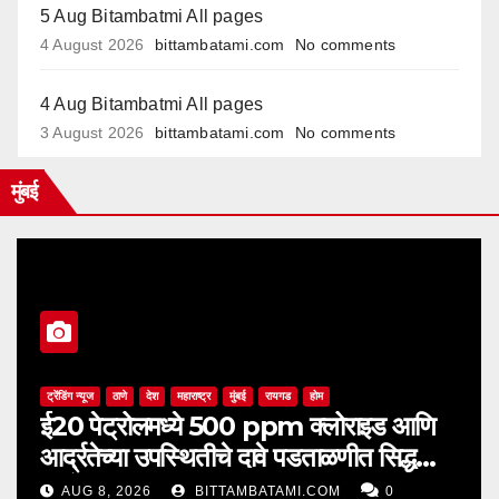
5 Aug Bitambatmi All pages
4 August 2026
bittambatami.com
No comments
4 Aug Bitambatmi All pages
3 August 2026
bittambatami.com
No comments
मुंबई
ट्रेंडिंग न्यूज
ठाणे
देश
महाराष्ट्र
मुंबई
रायगड
होम
ई20 पेट्रोलमध्ये 500 ppm क्लोराइड आणि
आर्द्रतेच्या उपस्थितीचे दावे पडताळणीत सिद्ध
झाले नाहीत
AUG 8, 2026
BITTAMBATAMI.COM
0