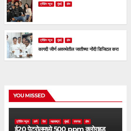
ट्रेंडिंग न्यूज
मुंबई
होम
ट्रेंडिंग न्यूज
मुंबई
होम
कागदी जीर्ण अवस्थेतील जातीच्या नोंदी डिजिटल करा
YOU MISSED
ट्रेंडिंग न्यूज
ठाणे
देश
महाराष्ट्र
मुंबई
रायगड
होम
ई20 पेट्रोलमध्ये 500 ppm क्लोराइड