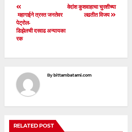
s
e
er
e
Post
वेदांश कुशवाहाचा चुरशीच्या
A
b
महागाईने त्रस्त जनतेवर
लढतीत विजय
navigation
p
o
पेट्रोल-
p
o
डिझेलची दरवाढ अन्यायका
रक
k
By
bittambatami.com
RELATED POST