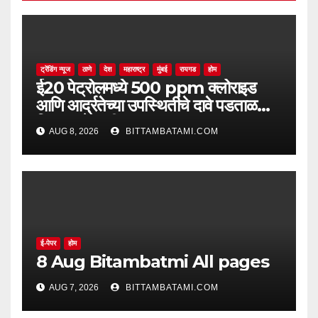
ट्रेंडिंग न्यूज
ठाणे
देश
महाराष्ट्र
मुंबई
रायगड
होम
ई20 पेट्रोलमध्ये 500 ppm क्लोराइड
आणि आर्द्रतेच्या उपस्थितीचे दावे पडताळणीत
सिद्ध झाले नाहीत
AUG 8, 2026
BITTAMBATAMI.COM
ई-पेपर
होम
8 Aug Bitambatmi All pages
AUG 7, 2026
BITTAMBATAMI.COM