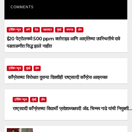
COMMENTS
ट्रेंडिंग न्यूज
ठाणे
देश
महाराष्ट्र
मुंबई
रायगड
होम
ई20 पेट्रोलमध्ये 500 ppm क्लोराइड आणि आर्द्रतेच्या उपस्थितीचे दावे
पडताळणीत सिद्ध झाले नाहीत
ट्रेंडिंग न्यूज
मुंबई
होम
काँग्रेसच्या विरोधात दुसऱ्या दिवशीही राष्ट्रवादी काँग्रेस आक्रमक
ट्रेंडिंग न्यूज
मुंबई
होम
राष्ट्रवादी काँग्रेसच्या विद्यार्थी प्रदेशाध्यक्षपदी ॲड. चिन्मय गाढे यांची नियुक्ती