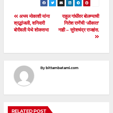
at
c
tt
ail
ar
s
e
er
e
Post
अभय मोकाशी यांना
राहुल गांधींवर बोलण्याची
A
b
श्रद्धांजली, शनिवारी
नितेश राणेंची ‘औकात’
navigation
p
o
बोरीवली येथे शोकसभा
नाही – सुरेशचंद्र राजहंस.
p
o
k
By
bittambatami.com
RELATED POST