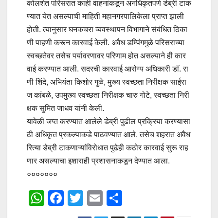
कोलशेत परिसरात काही वाहनांकडून अनधिकृतपणे डेब्री टाक
ण्यात येत असल्याची माहिती महानगरपालिकेला प्राप्त झाली
होती. त्यानुसार घनकचरा व्यवस्थापन विभागाने संबंधित ठिका
णी पाहणी करून कारवाई केली. अवैध डम्पिंगमुळे परिसराच्या
स्वच्छतेवर तसेच पर्यावरणावर परिणाम होत असल्याने ही कार
वाई करण्यात आली. सदरची कारवाई आरोग्य अधिकारी डॉ. रा
णी शिंदे, अभियंता किशोर गुळे, मुख्य स्वच्छता निरीक्षक साईरा
ज कांबळे, उपमुख्य स्वच्छता निरीक्षक चारु गोटे, स्वच्छता निरी
क्षक सुमित जाधव यांनी केली.
यावेळी जप्त करण्यात आलेले डेब्री पुढील प्रक्रिया करण्यासा
ठी अधिकृत प्रकल्पाकडे पाठवण्यात आले. तसेच शहरात अवैध
रित्या डेब्री टाकणाऱ्यांविरोधात पुढेही कठोर कारवाई सुरू राह
णार असल्याचा इशाराही प्रशासनाकडून देण्यात आला.
०००००००
W
F
T
E
S
h
a
wi
m
h