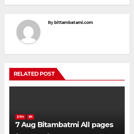
k
By
bittambatami.com
RELATED POST
ई-पेपर
होम
7 Aug Bitambatmi All pages