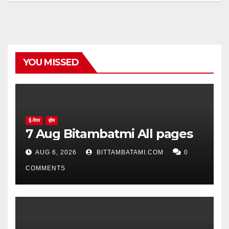
YOU MISSED
ई-पेपर
होम
7 Aug Bitambatmi All pages
AUG 6, 2026
BITTAMBATAMI.COM
0
COMMENTS