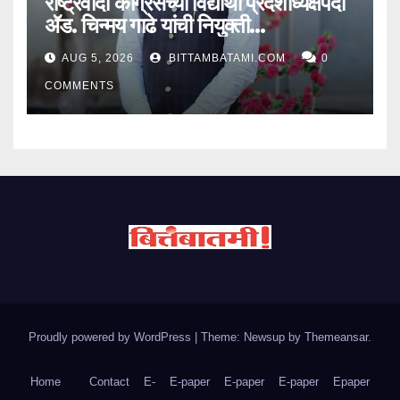
राष्ट्रवादी काँग्रेसच्या विद्यार्थी प्रदेशाध्यक्षपदी
ॲड. चिन्मय गाढे यांची नियुक्ती…
AUG 5, 2026
BITTAMBATAMI.COM
0
COMMENTS
Proudly powered by WordPress
|
Theme: Newsup by
Themeansar
.
Home
Contact
E-
E-paper
E-paper
E-paper
Epaper