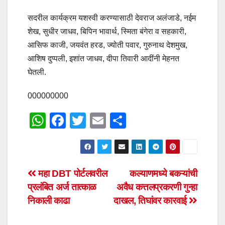
सदरील कार्यक्रम यशस्वी करण्यासाठी देवराज अलंजाडे, नईम
शेख, सुधीर जाधव, बिपिन भावार्थ, स्मिता बंगेरा व सहकारी,
आसिफ काजी, जयवंत हरड, ज्योती पवार, गुरुनाथ देशमुख,
आशिष दुप्पली, इशांत जाधव, दीपा तिवारी आदींनी मेहनत
घेतली.
000000000
W
F
T
E
S
h
a
wi
m
h
at
c
tt
ail
ar
s
e
er
e
Post
महा DBT पोर्टलवरील
कल्याणमध्ये बकऱ्यांची
A
b
प्रलंबित अर्ज तात्काळ
अवैध कत्तलप्रकरणी गुन्हा
navigation
p
o
निकाली काढा
दाखल, तिघांवर कारवाई
p
o