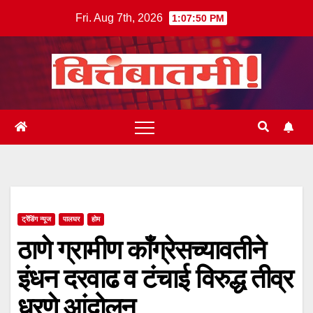
Skip
Fri. Aug 7th, 2026
1:07:51 PM
to
content
ट्रेंडिंग न्यूज
पालघर
होम
ठाणे ग्रामीण काँग्रेसच्यावतीने
इंधन दरवाढ व टंचाई विरुद्ध तीव्र
धरणे आंदोलन