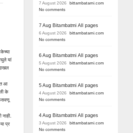
7 August 2026
bittambatami.com
No comments
7 Aug Bitambatmi All pages
6 August 2026
bittambatami.com
No comments
केच्या
6 Aug Bitambatmi All pages
ुले यां
5 August 2026
bittambatami.com
ा दाखल
No comments
टात आ
5 Aug Bitambatmi All pages
ली के
4 August 2026
bittambatami.com
No comments
 फसवणू
4 Aug Bitambatmi All pages
ी नाही.
3 August 2026
bittambatami.com
या प्र
No comments