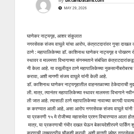
By
bittambatami.com
MAY 29, 2026
घाणेकर नाट्यगृह, आशर संकुलात
नगरसेवक संजय वाघुले यांचा आरोप, कंत्राटदारांवर गुन्हा दाखल
ठाणे : महापालिकेच्या डॉ. काशिनाथ घाणेकर नाट्यगृह व पोखरण 
स्थावर व मालमत्ता विभागाच्या संगनमताने संबंधित कंत्राटदारांकड
नी केला आहे. या वसूलीतून ठाणे महापालिकेच्या नुकसानीबरोबरच 
करावा, अशी मागणी संजय वाघुले यांनी केली आहे.
डॉ. काशिनाथ घाणेकर नाट्यगृहातील वाहनतळाच्या ठेकेदाराची मु
ली. मात्र, त्यानंतर महापालिकेच्या स्थावर मालमत्ता विभागाने नव
ली जात आहे. त्यासाठी ठाणे महापालिकेच्या नावाच्या कागदी पाव
क करण्यात आली आहे, असा आरोप नगरसेवक संजय वाघुले यांनी 
या प्रकरणी १५ मे रोजीच्या महासभेत प्रश्न विचारण्यात आला होता.
मात्र, या प्रकरणाची गंभीर दखल घेऊन बेकायदेशीरपणे पार्किंग श
करणाची उच्चस्तरीय चौकशी करावी, अशी मागणी ज्येष्ठ नगरसेवक 