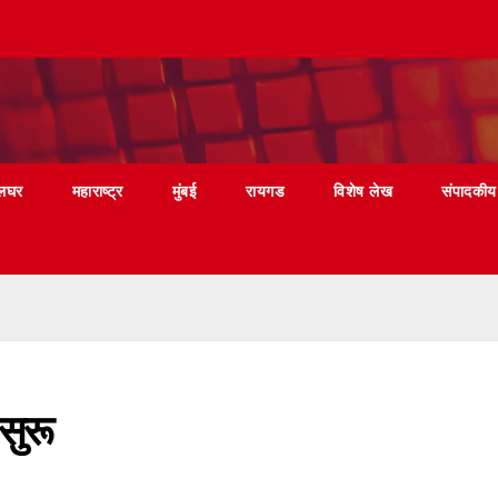
लघर
महाराष्ट्र
मुंबई
रायगड
विशेष लेख
संपादकीय
 सुरू