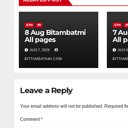
ई-पेपर
होम
ई-पेपर
हो
8 Aug Bitambatmi
7 Aug Bitam
All pages
All 
AUG 7, 2026
AUG 6
BITTAMBATAMI.COM
BITTAM
Leave a Reply
Your email address will not be published.
Required fi
Comment
*