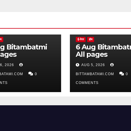
ोम
ई-पेपर
होम
batmi
6 Aug Bitambatmi
pages
All pages
6, 2026
AUG 5, 2026
BATAMI.COM
0
BITTAMBATAMI.COM
0
NTS
COMMENTS