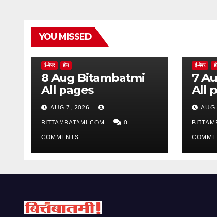
YOU MISSED
ई-पेपर
होम
ई-पेपर
ह
8 Aug Bitambatmi
7 Aug Bitam
All pages
All 
AUG 7, 2026
AUG 
BITTAMBATAMI.COM
0
BITTAM
COMMENTS
COMME