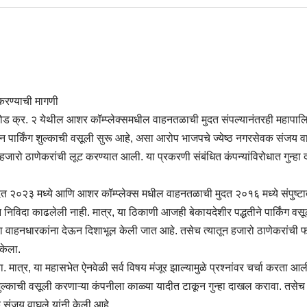
 करण्याची मागणी
रोड क्र. २ येथील आशर कॉम्प्लेक्समधील वाहनतळाची मुदत संपल्यानंतरही महापालि
ून पार्किंग शुल्काची वसूली सुरू आहे, असा आरोप भाजपचे ज्येष्ठ नगरसेवक संजय वाघ
हजारो ठाणेकरांची लूट करण्यात आली. या प्रकरणी संबंधित कंपन्यांविरोधात गुन्ह
दत २०२३ मध्ये आणि आशर कॉम्प्लेक्स मधील वाहनतळाची मुदत २०१६ मध्ये संपुष्
ीन निविदा काढलेली नाही. मात्र, या ठिकाणी आजही बेकायदेशीर पद्धतीने पार्किंग वसू
त्या वाहनधारकांना देऊन दिशाभूल केली जात आहे. तसेच त्यातून हजारो ठाणेकरांची
केला.
 मात्र, या महासभेत ऐनवेळी सर्व विषय मंजूर झाल्यामुळे प्रश्नांवर चर्चा करता आल
ुल्काची वसूली करणाऱ्या कंपनीला काळ्या यादीत टाकून गुन्हा दाखल करावा. तसेच 
संजय वाघुले यांनी केली आहे.