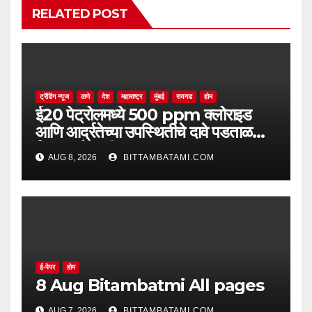
RELATED POST
ट्रेंडिंग न्यूज
ठाणे
देश
महाराष्ट्र
मुंबई
रायगड
होम
ई20 पेट्रोलमध्ये 500 ppm क्लोराइड
आणि आर्द्रतेच्या उपस्थितीचे दावे पडताळणीत
सिद्ध झाले नाहीत
AUG 8, 2026
BITTAMBATAMI.COM
ई-पेपर
होम
8 Aug Bitambatmi All pages
AUG 7, 2026
BITTAMBATAMI.COM