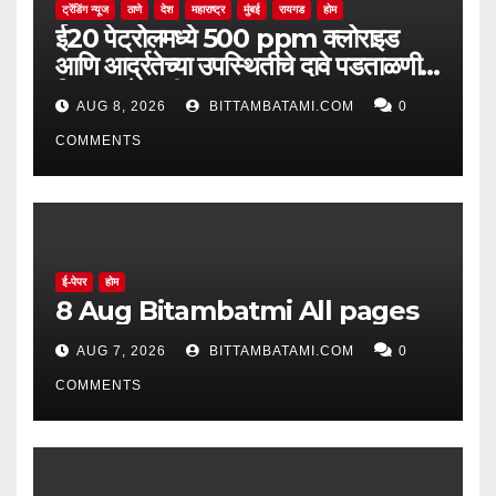
ट्रेंडिंग न्यूज
ठाणे
देश
महाराष्ट्र
मुंबई
रायगड
होम
ई20 पेट्रोलमध्ये 500 ppm क्लोराइड
आणि आर्द्रतेच्या उपस्थितीचे दावे पडताळणीत
सिद्ध झाले नाहीत
AUG 8, 2026
BITTAMBATAMI.COM
0
COMMENTS
ई-पेपर
होम
8 Aug Bitambatmi All pages
AUG 7, 2026
BITTAMBATAMI.COM
0
COMMENTS