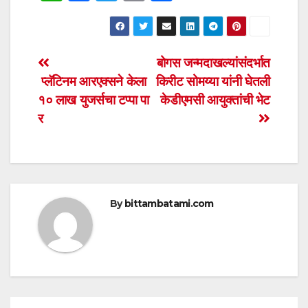
h
a
wi
m
h
at
c
tt
ail
ar
s
e
er
e
Post
बोगस जन्मदाखल्यांसंदर्भात
A
b
प्लॅटिनम आरएक्सने केला
किरीट सोमय्या यांनी घेतली
navigation
p
o
१० लाख युजर्सचा टप्पा पा
केडीएमसी आयुक्तांची भेट
p
o
र
k
By
bittambatami.com