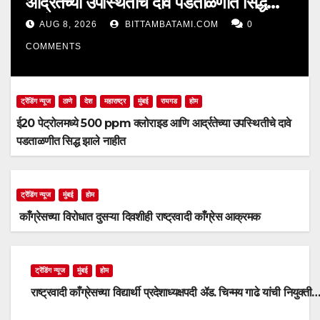
आर्द्रतेच्या उपस्थितीचे दावे पडताळणीत सिद्ध
झाले नाहीत
AUG 8, 2026
BITTAMBATAMI.COM
0
COMMENTS
ट्रेंडिंग न्यूज
ठाणे
देश
महाराष्ट्र
मुंबई
रायगड
होम
ई20 पेट्रोलमध्ये 500 ppm क्लोराइड आणि आर्द्रतेच्या उपस्थितीचे दावे
पडताळणीत सिद्ध झाले नाहीत
ट्रेंडिंग न्यूज
मुंबई
होम
काँग्रेसच्या विरोधात दुसऱ्या दिवशीही राष्ट्रवादी काँग्रेस आक्रमक
ट्रेंडिंग न्यूज
मुंबई
होम
राष्ट्रवादी काँग्रेसच्या विद्यार्थी प्रदेशाध्यक्षपदी ॲड. चिन्मय गाढे यांची नियुक्ती