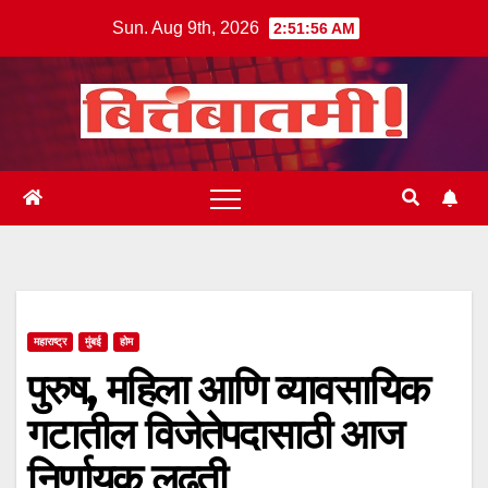
Skip
Sun. Aug 9th, 2026
2:51:57 AM
to
content
महाराष्ट्र
मुंबई
होम
पुरुष, महिला आणि व्यावसायिक
गटातील विजेतेपदासाठी आज
निर्णायक लढती