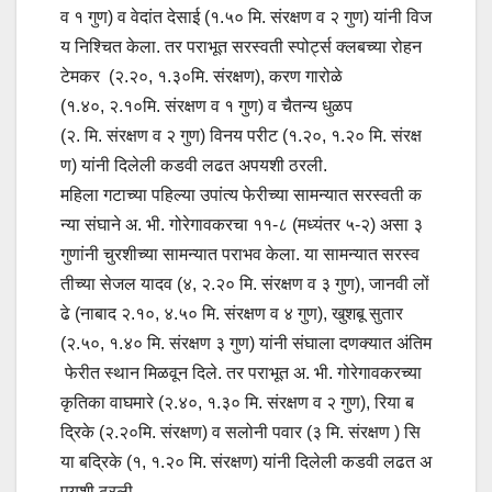
व १ गुण) व वेदांत देसाई (१.५० मि. संरक्षण व २ गुण) यांनी विज
य निश्चित केला. तर पराभूत सरस्वती स्पोर्ट्स क्लबच्या रोहन
टेमकर (२.२०, १.३०मि. संरक्षण), करण गारोळे
(१.४०, २.१०मि. संरक्षण व १ गुण) व चैतन्य धुळप
(२. मि. संरक्षण व २ गुण) विनय परीट (१.२०, १.२० मि. संरक्ष
ण) यांनी दिलेली कडवी लढत अपयशी ठरली.
महिला गटाच्या पहिल्या उपांत्य फेरीच्या सामन्यात सरस्वती क
न्या संघाने अ. भी. गोरेगावकरचा ११-८ (मध्यंतर ५-२) असा ३
गुणांनी चुरशीच्या सामन्यात पराभव केला. या सामन्यात सरस्व
तीच्या सेजल यादव (४, २.२० मि. संरक्षण व ३ गुण), जानवी लों
ढे (नाबाद २.१०, ४.५० मि. संरक्षण व ४ गुण), खुशबू सुतार
(२.५०, १.४० मि. संरक्षण ३ गुण) यांनी संघाला दणक्यात अंतिम
फेरीत स्थान मिळवून दिले. तर पराभूत अ. भी. गोरेगावकरच्या
कृतिका वाघमारे (२.४०, १.३० मि. संरक्षण व २ गुण), रिया ब
द्रिके (२.२०मि. संरक्षण) व सलोनी पवार (३ मि. संरक्षण ) सि
या बद्रिके (१, १.२० मि. संरक्षण) यांनी दिलेली कडवी लढत अ
पयशी ठरली