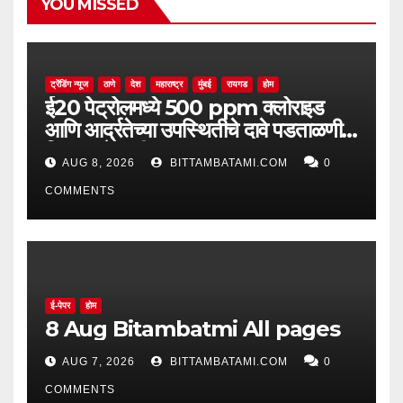
YOU MISSED
ट्रेंडिंग न्यूज
ठाणे
देश
महाराष्ट्र
मुंबई
रायगड
होम
ई20 पेट्रोलमध्ये 500 ppm क्लोराइड
आणि आर्द्रतेच्या उपस्थितीचे दावे पडताळणीत
सिद्ध झाले नाहीत
AUG 8, 2026
BITTAMBATAMI.COM
0
COMMENTS
ई-पेपर
होम
8 Aug Bitambatmi All pages
AUG 7, 2026
BITTAMBATAMI.COM
0
COMMENTS