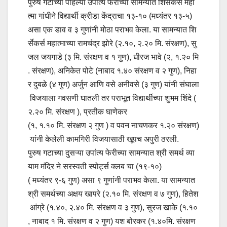
पुरुष गटाच्या पहिल्या उपांत्य फेरीच्या सामन्यात शिर्सेकर्स महा
त्मा गांधीने विद्यार्थी क्रीडा केंद्राचा १३-१० (मध्यंतर १३-५)
असा एक डाव व ३ गुणांनी मोठा पराभव केला. या सामन्यात शि
र्सेकर्स महात्माच्या रामचंद्र झोरे (२.१०, २.२० मि. संरक्षण), सु
जल जयगाडे (३ मि. संरक्षण व १ गुण), धीरज भावे (२, १.२० मि
. संरक्षण), अनिकेत पोटे (नाबाद १.४० संरक्षण व २ गुण), निहा
र दुबळे (४ गुण) अर्जुन आणि वसे अनीवसे (३ गुण) यांनी संघाला
विजयाला गवसणी घातली तर पराभूत विद्यार्थीच्या शुभम शिंदे (
२.२० मि. संरक्षण ), प्रतीक घाणेकर
(१, १.१० मि. संरक्षण २ गुण ) व पवन नाचणकर १.२० संरक्षण)
यांनी केलेली कामगिरी विजयासाठी खूपच अपुरी ठरली.
पुरुष गटाच्या दुसऱ्या उपांत्य फेरीच्या सामन्यात श्री समर्थ व्या
याम मंदिर ने सरस्वती स्पोर्ट्स क्लब चा (१९-१०)
( मध्यंतर ९-६ गुण) असा ९ गुणांनी पराभव केला. या सामन्यात
श्री समर्थच्या अक्षय खापरे (२.१० मि. संरक्षण व ७ गुण), हितेश
आंग्रे (१.४०, २.४० मि. संरक्षण व ३ गुण), सुरज खाके (१.१०
, नाबाद १ मि. संरक्षण व २ गुण) यश बोरकर (१.४०मि. संरक्षण