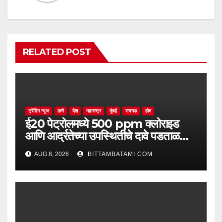
RELATED POST
ट्रेंडिंग न्यूज
ठाणे
देश
महाराष्ट्र
मुंबई
रायगड
होम
ई20 पेट्रोलमध्ये 500 ppm क्लोराइड
आणि आर्द्रतेच्या उपस्थितीचे दावे पडताळणीत
सिद्ध झाले नाहीत
AUG 8, 2026
BITTAMBATAMI.COM