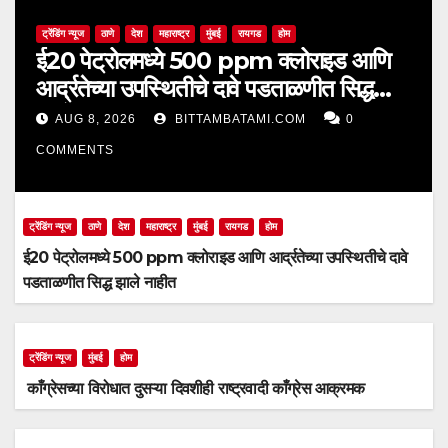
ट्रेंडिंग न्यूज
ठाणे
देश
महाराष्ट्र
मुंबई
रायगड
होम
ई20 पेट्रोलमध्ये 500 ppm क्लोराइड आणि
आर्द्रतेच्या उपस्थितीचे दावे पडताळणीत सिद्ध
झाले नाहीत
AUG 8, 2026
BITTAMBATAMI.COM
0
COMMENTS
ट्रेंडिंग न्यूज
ठाणे
देश
महाराष्ट्र
मुंबई
रायगड
होम
ई20 पेट्रोलमध्ये 500 ppm क्लोराइड आणि आर्द्रतेच्या उपस्थितीचे दावे
पडताळणीत सिद्ध झाले नाहीत
ट्रेंडिंग न्यूज
मुंबई
होम
काँग्रेसच्या विरोधात दुसऱ्या दिवशीही राष्ट्रवादी काँग्रेस आक्रमक