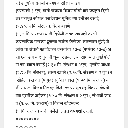
रे (५ गुण) व रामजी कश्यप व सौरभ घाडगे
(प्रत्येकी ३ गुण) यांनी संघाला विजयाचीची दारे उघडून दिली
तर पराभूत स्पेशल प्रोटेक्शन युनिट च्या श्रीधर देसाई
(१.४०, १ मि. संरक्षण), चेतन बावणे
(१, १ मि. संरक्षण) यांनी दिलेली लढत अपयशी ठरली.
व्यवसायिक गटाच्या दुसऱ्या उपांत्य फेरीच्या सामन्यात मुंबई पो
लीस या संघाने महावितरण कंपनीचा १३-४ (मध्यंतर १३-४) अ
सा एक डाव व ९ गुणांनी धुव्वा उडवला. या सामन्यात मुंबई पोली
स च्या वेदांत देसाई (२.३० मि. संरक्षण व १गुण), प्रदीप जाधव
(२.२० मि. संरक्षण), अक्षय खापरे (२.१०मि. संरक्षण व २ गुण) व
सोहेल कलावंत (५ गुण) सुजित पावल (१.५० मि. संरक्षण) यां
नी संघाला विजय मिळवून दिले. तर पराभूत महावितरण कंपनी
च्या प्रतीक वाईकर (१.४० मि. संरक्षण व २ गुण), संभाजी जाध
व (१.५० मि. संरक्षण) व विराज कोटमकर
(१ मि. संरक्षण) यांनी दिलेली लढत अपयशी ठरली.
०००००००००
००००००००