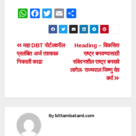
W
F
T
E
S
h
a
wi
m
h
at
c
tt
ail
ar
s
e
er
e
Post
महा DBT पोर्टलवरील
Heading – विकसित
A
b
प्रलंबित अर्ज तात्काळ
राष्ट्र बनवण्यासाठी
navigation
p
o
निकाली काढा
संवेदनशील राष्ट्र बनवावे
p
o
लागेल- राज्यपाल जिष्णु देव
वर्मा
k
By
bittambatami.com