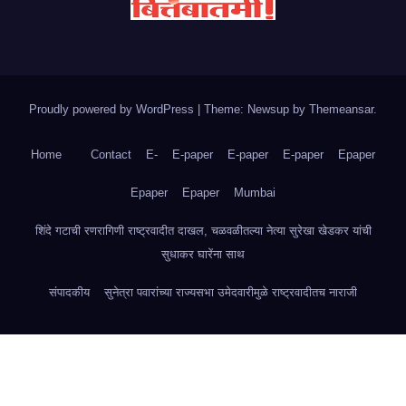
Proudly powered by WordPress
|
Theme: Newsup by
Themeansar
.
Home
Contact
E-
E-paper
E-paper
E-paper
Epaper
Epaper
Epaper
Mumbai
शिंदे गटाची रणरागिणी राष्ट्रवादीत दाखल, चळवळीतल्या नेत्या सुरेखा खेडकर यांची
सुधाकर घारेंना साथ
संपादकीय
सुनेत्रा पवारांच्या राज्यसभा उमेदवारीमुळे राष्ट्रवादीतच नाराजी