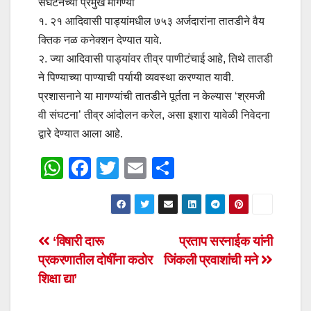
संघटनेच्या प्रमुख मागण्या
१. २१ आदिवासी पाड्यांमधील ७५३ अर्जदारांना तातडीने वैय
क्तिक नळ कनेक्शन देण्यात यावे.
२. ज्या आदिवासी पाड्यांवर तीव्र पाणीटंचाई आहे, तिथे तातडी
ने पिण्याच्या पाण्याची पर्यायी व्यवस्था करण्यात यावी.
प्रशासनाने या मागण्यांची तातडीने पूर्तता न केल्यास ‘श्रमजी
वी संघटना’ तीव्र आंदोलन करेल, असा इशारा यावेळी निवेदना
द्वारे देण्यात आला आहे.
W
F
T
E
S
h
a
wi
m
h
at
c
tt
ail
ar
s
e
er
e
Post
‘विषारी दारू
प्रताप सरनाईक यांनी
A
b
प्रकरणातील दोषींना कठोर
जिंकली प्रवाशांची मने
navigation
p
o
शिक्षा द्या’
p
o