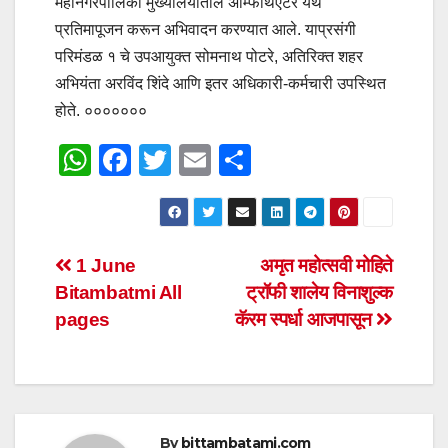
महानगरपालिका मुख्यालयातील ॲम्फिथिएटर येथे
प्रतिमापूजन करून अभिवादन करण्यात आले. याप्रसंगी
परिमंडळ १ चे उपआयुक्त सोमनाथ पोटरे, अतिरिक्त शहर
अभियंता अरविंद शिंदे आणि इतर अधिकारी-कर्मचारी उपस्थित
होते. ०००००००
W
F
T
E
S
h
a
wi
m
h
at
c
tt
ail
ar
s
e
er
e
Post
1 June
अमृत महोत्सवी मोहिते
A
b
Bitambatmi All
ट्रॉफी शालेय विनाशुल्क
navigation
p
o
pages
कॅरम स्पर्धा आजपासून
p
o
k
By
bittambatami.com