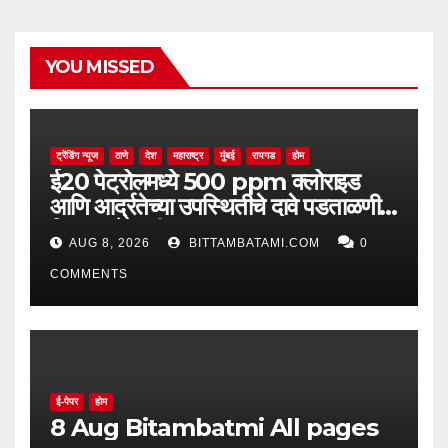
YOU MISSED
ट्रेंडिंग न्यूज
ठाणे
देश
महाराष्ट्र
मुंबई
रायगड
होम
ई20 पेट्रोलमध्ये 500 ppm क्लोराइड
आणि आर्द्रतेच्या उपस्थितीचे दावे पडताळणीत
सिद्ध झाले नाहीत
AUG 8, 2026
BITTAMBATAMI.COM
0
COMMENTS
ई-पेपर
होम
8 Aug Bitambatmi All pages