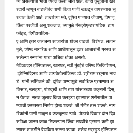
ग्य असल्याची भीती व्यक्त केली जात आहे. काही कुटुंबांनी खब
रदारी म्हणून बाटलीबंद पाणी किंवा पाणी उकळून वापरण्यास सु
रुवात केली आहे. तज्ज्ञांच्या मते, दूषित पाण्यात जीवाणू, विषाणू
किंवा परजीवी असू शकतात, ज्यामुळे गॅस्ट्रोएन्टरायटिस, टाय
फॉइड, हिपॅटायटिस-
ए आणि इतर जलजन्य आजारांचा धोका वाढतो. विशेषतः लहान
मुले, ज्येष्ठ नागरिक आणि आधीपासून इतर आजारांनी ग्रस्त अ
सलेल्या रुग्णांना याचा अधिक धोका असतो.
मेडिकव्हर हॉस्पिटल्स, खारघर, नवी मुंबईचे वरिष्ठ फिजिशियन,
इंटेन्सिव्हिस्ट आणि डायबेटोलॉजिस्ट डॉ. श्रीराम रघुनाथ नाव
डे यांनी सांगितले की, दूषित पाण्यामुळे सर्वाधिक प्रमाणात अ
तिसार, उलट्या, पोटदुखी आणि ताप यांसारख्या तक्रारी दिसू
न येतात. सतत जुलाब किंवा उलट्या झाल्यास शरीरातील पा
ण्याची कमतरता निर्माण होऊ शकते, जी गंभीर ठरू शकते. नाग
रिकांनी पाणी गाळुन व उकळूनच प्यावे. पोटाचे विकार दोन दिव
सांपेक्षा जास्त काळ टिकल्यास किंवा लघवीचे प्रमाण कमी झा
ल्यास तातडीने वैद्यकिय सल्ला घ्यावा. तसेच मदरहुड हॉस्पिटल