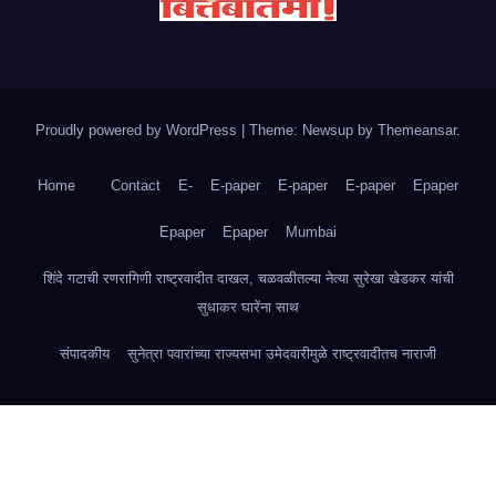
Proudly powered by WordPress
|
Theme: Newsup by
Themeansar
.
Home
Contact
E-
E-paper
E-paper
E-paper
Epaper
Epaper
Epaper
Mumbai
शिंदे गटाची रणरागिणी राष्ट्रवादीत दाखल, चळवळीतल्या नेत्या सुरेखा खेडकर यांची
सुधाकर घारेंना साथ
संपादकीय
सुनेत्रा पवारांच्या राज्यसभा उमेदवारीमुळे राष्ट्रवादीतच नाराजी