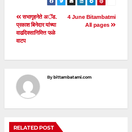
at
c
tt
ail
ar
s
e
er
e
Post
सभागृहनेते अॅड.
4 June Bitambatmi
A
b
प्रकाश बिनेदार यांच्या
All pages
navigation
p
o
वाढदिवसानिमित्त फळे
p
o
वाटप
k
By
bittambatami.com
RELATED POST