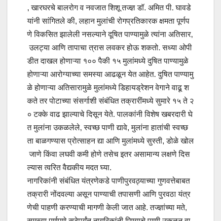
, खारघरचे बालरोग व नवजात शिशू तज्ज्ञ डॉ. अमित पी. घावडे
यांनी सांगितले की, लहान मुलांची रोगप्रतिकारक क्षमता पूर्णप
णे विकसित झालेली नसल्याने दूषित पाण्यामुळे त्यांना अतिसार,
उलट्या आणि तापाचा त्रास लवकर होऊ शकतो. सध्या ओपी
डीत दाखल होणाऱ्या १०० पैकी १५ मुलांमध्ये दुषित पाण्यामुळे
होणाऱ्या आरोग्याच्या समस्या आढळून येत आहेत. दुषित पाण्यामु
ळे होणाऱ्या अतिसारामुळे मुलांमध्ये डिहायड्रेशन वेगाने वाढू श
कते तर पोटाच्या संसर्गाशी संबंधित तक्रारींमध्ये सुमारे १५ ते २
० टक्के वाढ झाल्याचे दिसून येते. पालकांनी विशेष खबरदारी घे
त मुलांना उकळलेले, स्वच्छ पाणी द्यावे, मुलांना हातांची स्वच्छ
ता बाळगण्यास प्रोत्साहन द्या आणि मुलांमध्ये सुस्ती, डोळे खोल
जाणे किंवा लघवी कमी होणे तसेच इतर असामान्य लक्षणे दिस
ल्यास त्वरित वैद्यकीय मदत घ्या.
नागरिकांनी संबंधित यंत्रणेकडे पाणीपुरवठ्याच्या गुणवत्तेबाबत
तक्रारी नोंदवल्या असून पाण्याची तपासणी आणि पुरवठा यंत्र
णेची पाहणी करण्याची मागणी केली जात आहे. तज्ज्ञांच्या मते,
समस्या पूर्णपणे सुटेपर्यंत नागरिकांनी पिण्याचे पाणी उकळून वा