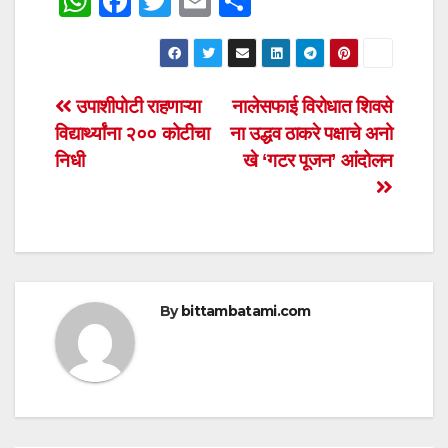
W
F
T
E
S
h
a
wi
m
h
at
c
tt
ail
ar
s
e
er
e
Post
उपाशीपोटी राहणाऱ्या
नालेसफाई विरोधात शिवसे
A
b
विद्यार्थ्यांना २०० कोटीचा
ना उद्धव ठाकरे पक्षाचे अनो
navigation
p
o
निधी
खे ‘गटर पूजन’ आंदोलन
p
o
k
By
bittambatami.com